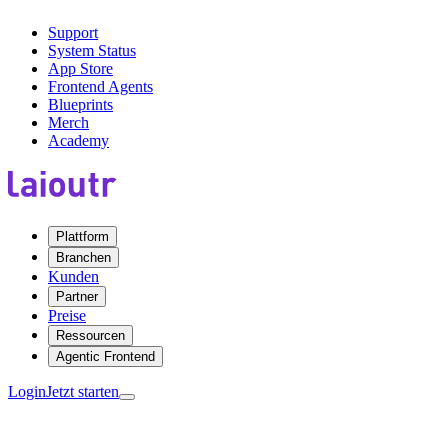
Support
System Status
App Store
Frontend Agents
Blueprints
Merch
Academy
Plattform
Branchen
Kunden
Partner
Preise
Ressourcen
Agentic Frontend
Login
Jetzt starten