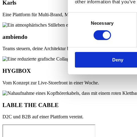
other information that you’ve
Karls
Eine Plattform für Multi-Brand, Multi-Markets, Multi-Modell.
Consent
Necessary
Selection
ambiendo
Teams steuern, deine Architektur bleibt offen.
Deny
HYGIBOX
Vom Konzept zur Live-Storefront in einer Woche.
LABLE THE CABLE
D2C und B2B auf einer Plattform vereint.