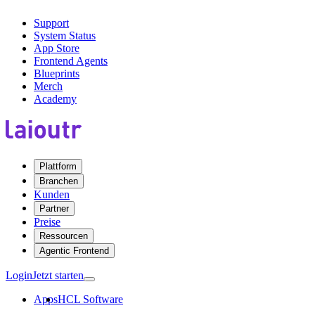
Support
System Status
App Store
Frontend Agents
Blueprints
Merch
Academy
Plattform
Branchen
Kunden
Partner
Preise
Ressourcen
Agentic Frontend
Login
Jetzt starten
Apps
HCL Software