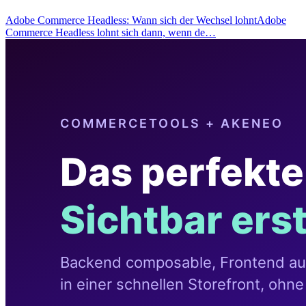
Adobe Commerce Headless: Wann sich der Wechsel lohntAdobe
Commerce Headless lohnt sich dann, wenn de…