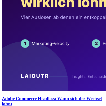
Adobe Commerce Headless: Wann sich der Wechsel
lohnt