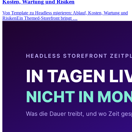
Kosten, Wartung und Risiken
Von Template zu Headless migrieren: Ablauf, Kosten, Wartung und
RisikenEin Themed-Storefront bringt …