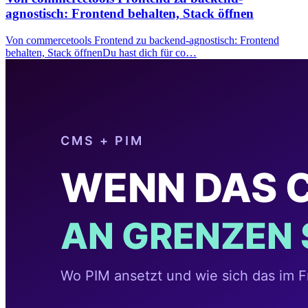
agnostisch: Frontend behalten, Stack öffnen
Von commercetools Frontend zu backend-agnostisch: Frontend
behalten, Stack öffnenDu hast dich für co…