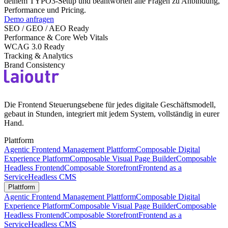
deinem TYPO3-Setup und beantworten alle Fragen zu Anbindung,
Performance und Pricing.
Demo anfragen
SEO / GEO / AEO Ready
Performance & Core Web Vitals
WCAG 3.0 Ready
Tracking & Analytics
Brand Consistency
Die Frontend Steuerungsebene für jedes digitale Geschäftsmodell,
gebaut in Stunden, integriert mit jedem System, vollständig in eurer
Hand.
Plattform
Agentic Frontend Management Plattform
Composable Digital
Experience Platform
Composable Visual Page Builder
Composable
Headless Frontend
Composable Storefront
Frontend as a
Service
Headless CMS
Plattform
Agentic Frontend Management Plattform
Composable Digital
Experience Platform
Composable Visual Page Builder
Composable
Headless Frontend
Composable Storefront
Frontend as a
Service
Headless CMS