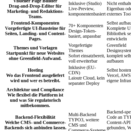
Visueller Page Builder
Inklusive (Studio)
Nicht enthal
Drag-and-Drop-Editor für
Live-Preview,
Eigenbau od
Marketing- und Redaktions-
komponentenbasiert
externes Too
Teams.
Frontend-Komponenten
Selbst aufba
70+ Komponenten
Vorgefertigte UI-Bausteine für
Komplette U
Design-Token-
Seiten, Landing- und Content-
Bibliothek se
basiert, anpassbar
Pages.
entwickeln
Vorgefertigte
Greenfield
Themes und Vorlagen
Themes
Designsyste
Startpunkt für neue Websites
Sofort einsatzbereit,
komplett selb
ohne Greenfield-Aufwand.
voll erweiterbar
aufbauen
Inklusive (EU-
Hosting
Selbst hosten
CDN)
Wo das Frontend ausgeliefert
Vercel, AWS
Laioutr Cloud, kein
wird und wer es betreibt.
eigene Infras
separater Deploy
Architektur und Compliance
Wie flexibel die Plattform ist
und was Sie regulatorisch
mitbekommen.
Backend-spez
Multi-Backend
Backend-Flexibilität
Code an TY
TYPO3, weitere
Welche CMS- und Commerce-
Content-API
CMS und
Backends sich anbinden lassen.
gebunden, W
Commerce-Systeme