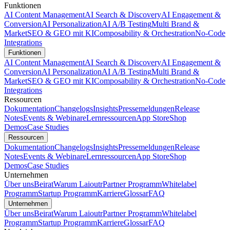
Funktionen
AI Content Management
AI Search & Discovery
AI Engagement &
Conversion
AI Personalization
AI A/B Testing
Multi Brand &
Market
SEO & GEO mit KI
Composability & Orchestration
No-Code
Integrations
Funktionen
AI Content Management
AI Search & Discovery
AI Engagement &
Conversion
AI Personalization
AI A/B Testing
Multi Brand &
Market
SEO & GEO mit KI
Composability & Orchestration
No-Code
Integrations
Ressourcen
Dokumentation
Changelogs
Insights
Pressemeldungen
Release
Notes
Events & Webinare
Lernressourcen
App Store
Shop
Demos
Case Studies
Ressourcen
Dokumentation
Changelogs
Insights
Pressemeldungen
Release
Notes
Events & Webinare
Lernressourcen
App Store
Shop
Demos
Case Studies
Unternehmen
Über uns
Beirat
Warum Laioutr
Partner Programm
Whitelabel
Programm
Startup Programm
Karriere
Glossar
FAQ
Unternehmen
Über uns
Beirat
Warum Laioutr
Partner Programm
Whitelabel
Programm
Startup Programm
Karriere
Glossar
FAQ