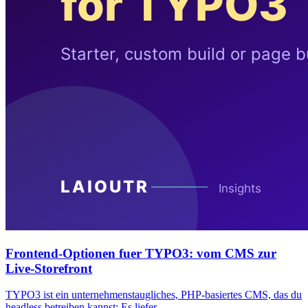
Frontend-Optionen fuer TYPO3: vom CMS zur
Live-Storefront
TYPO3 ist ein unternehmenstaugliches, PHP-basiertes CMS, das du
headless betreiben kannst: Es liefer…