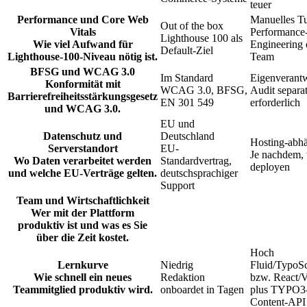
teuer
Performance und Core Web
Manuelles T
Out of the box
Vitals
Performance
Lighthouse 100 als
Wie viel Aufwand für
Engineering 
Default-Ziel
Lighthouse-100-Niveau nötig ist.
Team
BFSG und WCAG 3.0
Im Standard
Eigenverant
Konformität mit
WCAG 3.0, BFSG,
Audit separa
Barrierefreiheitsstärkungsgesetz
EN 301 549
erforderlich
und WCAG 3.0.
EU und
Datenschutz und
Deutschland
Hosting-abh
Serverstandort
EU-
Je nachdem,
Wo Daten verarbeitet werden
Standardvertrag,
deployen
und welche EU-Verträge gelten.
deutschsprachiger
Support
Team und Wirtschaftlichkeit
Wer mit der Plattform
produktiv ist und was es Sie
über die Zeit kostet.
Hoch
Lernkurve
Niedrig
Fluid/TypoSc
Wie schnell ein neues
Redaktion
bzw. React/
Teammitglied produktiv wird.
onboardet in Tagen
plus TYPO3
Content-API