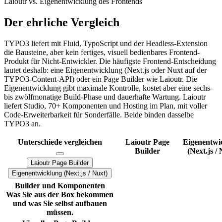
Laioutr vs. Eigenentwicklung des Frontends
Der ehrliche Vergleich
TYPO3 liefert mit Fluid, TypoScript und der Headless-Extension
die Bausteine, aber kein fertiges, visuell bedienbares Frontend-
Produkt für Nicht-Entwickler. Die häufigste Frontend-Entscheidung
lautet deshalb: eine Eigenentwicklung (Next.js oder Nuxt auf der
TYPO3-Content-API) oder ein Page Builder wie Laioutr. Die
Eigenentwicklung gibt maximale Kontrolle, kostet aber eine sechs-
bis zwölfmonatige Build-Phase und dauerhafte Wartung. Laioutr
liefert Studio, 70+ Komponenten und Hosting im Plan, mit voller
Code-Erweiterbarkeit für Sonderfälle. Beide binden dasselbe
TYPO3 an.
Unterschiede vergleichen
Laioutr Page
Eigenentwi
Builder
(Next.js /
Laioutr Page Builder
Eigenentwicklung (Next.js / Nuxt)
Preisplanvergleich
Builder und Komponenten
Was Sie aus der Box bekommen
und was Sie selbst aufbauen
müssen.