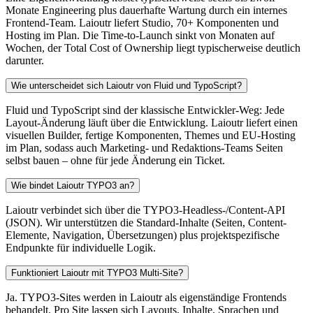
Monate Engineering plus dauerhafte Wartung durch ein internes
Frontend-Team. Laioutr liefert Studio, 70+ Komponenten und
Hosting im Plan. Die Time-to-Launch sinkt von Monaten auf
Wochen, der Total Cost of Ownership liegt typischerweise deutlich
darunter.
Wie unterscheidet sich Laioutr von Fluid und TypoScript?
Fluid und TypoScript sind der klassische Entwickler-Weg: Jede
Layout-Änderung läuft über die Entwicklung. Laioutr liefert einen
visuellen Builder, fertige Komponenten, Themes und EU-Hosting
im Plan, sodass auch Marketing- und Redaktions-Teams Seiten
selbst bauen – ohne für jede Änderung ein Ticket.
Wie bindet Laioutr TYPO3 an?
Laioutr verbindet sich über die TYPO3-Headless-/Content-API
(JSON). Wir unterstützen die Standard-Inhalte (Seiten, Content-
Elemente, Navigation, Übersetzungen) plus projektspezifische
Endpunkte für individuelle Logik.
Funktioniert Laioutr mit TYPO3 Multi-Site?
Ja. TYPO3-Sites werden in Laioutr als eigenständige Frontends
behandelt. Pro Site lassen sich Layouts, Inhalte, Sprachen und