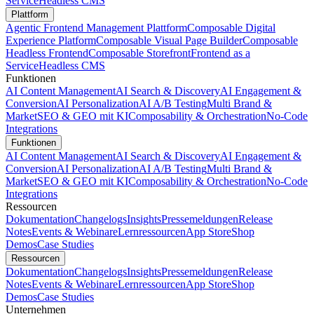
Service
Headless CMS
Plattform
Agentic Frontend Management Plattform
Composable Digital
Experience Platform
Composable Visual Page Builder
Composable
Headless Frontend
Composable Storefront
Frontend as a
Service
Headless CMS
Funktionen
AI Content Management
AI Search & Discovery
AI Engagement &
Conversion
AI Personalization
AI A/B Testing
Multi Brand &
Market
SEO & GEO mit KI
Composability & Orchestration
No-Code
Integrations
Funktionen
AI Content Management
AI Search & Discovery
AI Engagement &
Conversion
AI Personalization
AI A/B Testing
Multi Brand &
Market
SEO & GEO mit KI
Composability & Orchestration
No-Code
Integrations
Ressourcen
Dokumentation
Changelogs
Insights
Pressemeldungen
Release
Notes
Events & Webinare
Lernressourcen
App Store
Shop
Demos
Case Studies
Ressourcen
Dokumentation
Changelogs
Insights
Pressemeldungen
Release
Notes
Events & Webinare
Lernressourcen
App Store
Shop
Demos
Case Studies
Unternehmen