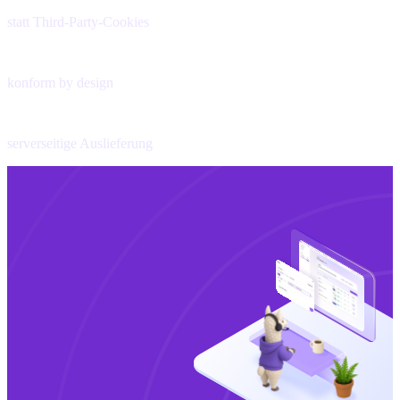
statt Third-Party-Cookies
DSGVO
konform by design
Edge
serverseitige Auslieferung