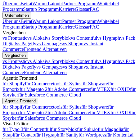
Über uns
Beirat
Warum Laioutr
Partner Programm
Whitelabel
Programm
Startup Programm
Karriere
Glossar
FAQ
Unternehmen
Über uns
Beirat
Warum Laioutr
Partner Programm
Whitelabel
Programm
Startup Programm
Karriere
Glossar
FAQ
Vergleichen
vs Frontastic
vs Alokai
vs Storyblok
vs Contentful
vs Hygraph
vs Pack
Digital
vs Pagefly
vs Gempages
vs Shogun
vs. Instant
Commerce
Frontend Alternativen
Vergleichen
vs Frontastic
vs Alokai
vs Storyblok
vs Contentful
vs Hygraph
vs Pack
Digital
vs Pagefly
vs Gempages
vs Shogun
vs. Instant
Commerce
Frontend Alternativen
Agentic Frontend
für Shopify
für Commercetools
für Sylius
für Shopware
für
Emporix
für Magento 2
für Adobe Commerce
für VTEX
für OXID
für
Spryker
für Salesforce Commerce Cloud
Agentic Frontend
für Shopify
für Commercetools
für Sylius
für Shopware
für
Emporix
für Magento 2
für Adobe Commerce
für VTEX
für OXID
für
Spryker
für Salesforce Commerce Cloud
Visual Editor
für Typo 3
für Contentful
für Storyblok
für Sulu.io
für Magnolia
für
Strapi
für Contao
für Hygraph
für Sanity
für Wordpress
für Kontent.ai