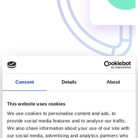
Consent
Details
About
Offen
Partner-agnostisch – kein Lock-in
This website uses cookies
Standard ist Cloudflare Zaraz. Genauso läuft Google Server-Side
We use cookies to personalise content and ads, to
Tagging (GTM Server-Side) oder ein anderer Anbieter – du
provide social media features and to analyse our traffic.
entscheidest.
We also share information about your use of our site with
our social media, advertising and analytics partners who