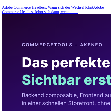
Adobe Commerce Headless: Wann sich der Wechsel lohntAdobe
Commerce Headless lohnt sich dann, wenn de…