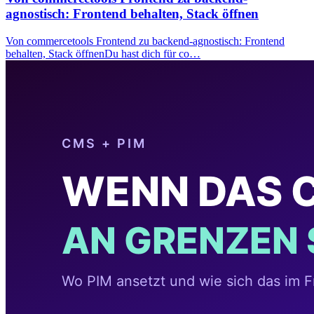
agnostisch: Frontend behalten, Stack öffnen
Von commercetools Frontend zu backend-agnostisch: Frontend
behalten, Stack öffnenDu hast dich für co…