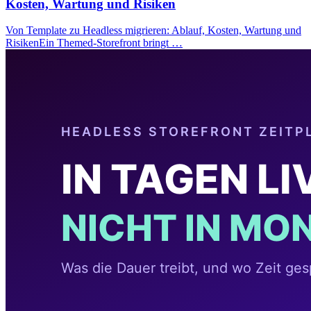
Kosten, Wartung und Risiken
Von Template zu Headless migrieren: Ablauf, Kosten, Wartung und
RisikenEin Themed-Storefront bringt …