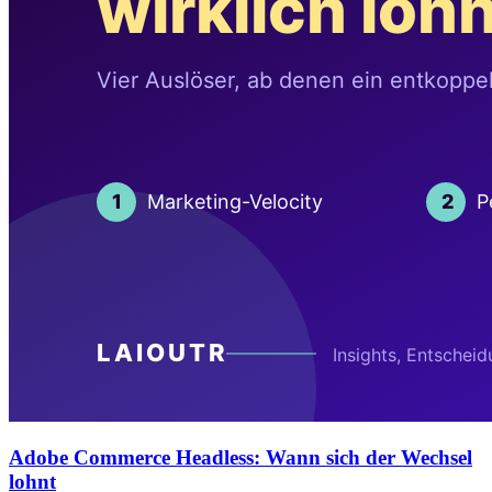
Adobe Commerce Headless: Wann sich der Wechsel
lohnt