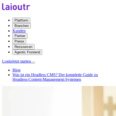
Plattform
Branchen
Kunden
Partner
Preise
Ressourcen
Agentic Frontend
Login
Jetzt starten
Blog
Was ist ein Headless CMS? Der komplette Guide zu
Headless-Content-Management-Systemen