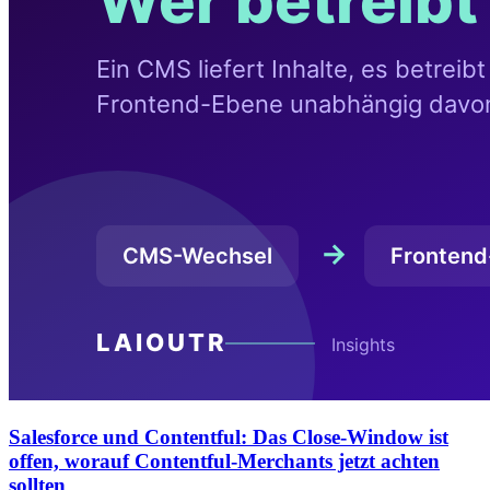
Salesforce und Contentful: Das Close-Window ist
offen, worauf Contentful-Merchants jetzt achten
sollten