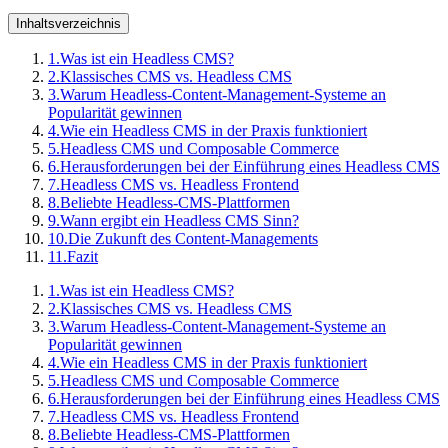
Inhaltsverzeichnis
1.
Was ist ein Headless CMS?
2.
Klassisches CMS vs. Headless CMS
3.
Warum Headless-Content-Management-Systeme an
Popularität gewinnen
4.
Wie ein Headless CMS in der Praxis funktioniert
5.
Headless CMS und Composable Commerce
6.
Herausforderungen bei der Einführung eines Headless CMS
7.
Headless CMS vs. Headless Frontend
8.
Beliebte Headless-CMS-Plattformen
9.
Wann ergibt ein Headless CMS Sinn?
10.
Die Zukunft des Content-Managements
11.
Fazit
1.
Was ist ein Headless CMS?
2.
Klassisches CMS vs. Headless CMS
3.
Warum Headless-Content-Management-Systeme an
Popularität gewinnen
4.
Wie ein Headless CMS in der Praxis funktioniert
5.
Headless CMS und Composable Commerce
6.
Herausforderungen bei der Einführung eines Headless CMS
7.
Headless CMS vs. Headless Frontend
8.
Beliebte Headless-CMS-Plattformen