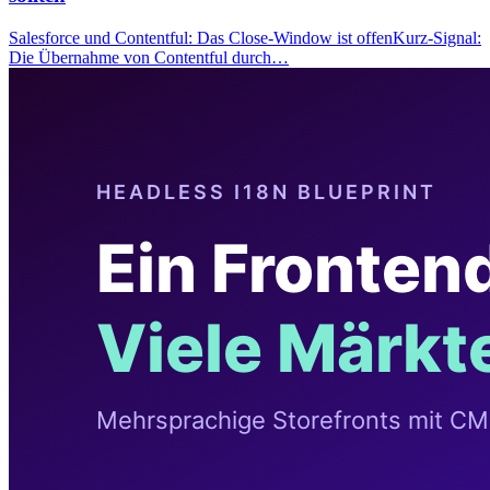
Salesforce und Contentful: Das Close-Window ist offenKurz-Signal:
Die Übernahme von Contentful durch…