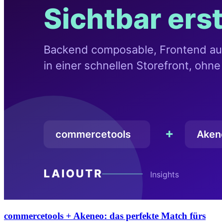
commercetools + Akeneo: das perfekte Match fürs