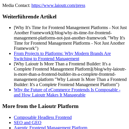
Media Contact:
https://www.laioutr.com/press
Weiterführende Artikel
[Why It's Time for Frontend Management Platforms - Not Just
Another Framework](/blog/why-its-time-for-frontend-
management-platforms-not-just-another-framework "Why It's
Time for Frontend Management Platforms - Not Just Another
Framework")
From Projects to Platforms: Why Modern Brands Are
Switching to Frontend Management
[Why Laioutr Is More Than a Frontend Builder: It's a
Complete Frontend Management Platform](/blog/why-laioutr-
is-more-than-a-frontend-builder-its-a-complete-frontend-
management-platform "Why Laioutr Is More Than a Frontend
Builder: It's a Complete Frontend Management Platform")
Why the Future of eCommerce Frontends Is Composable -
and How Laioutr Makes It Manageable
More from the Laioutr Platform
Composable Headless Frontend
SEO and GEO
Agentic Frontend Management Platform