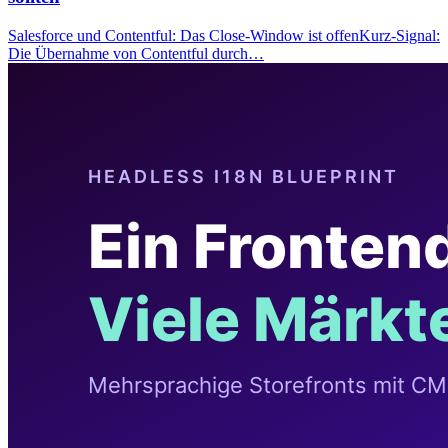
Salesforce und Contentful: Das Close-Window ist offenKurz-Signal:
Die Übernahme von Contentful durch…