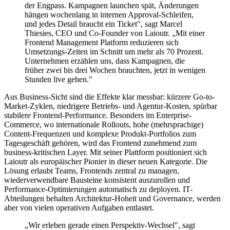
der Engpass. Kampagnen launchen spät, Änderungen
hängen wochenlang in internen Approval-Schleifen,
und jedes Detail braucht ein Ticket", sagt Marcel
Thiesies, CEO und Co-Founder von Laioutr. „Mit einer
Frontend Management Platform reduzieren sich
Umsetzungs-Zeiten im Schnitt um mehr als 70 Prozent.
Unternehmen erzählen uns, dass Kampagnen, die
früher zwei bis drei Wochen brauchten, jetzt in wenigen
Stunden live gehen."
Aus Business-Sicht sind die Effekte klar messbar: kürzere Go-to-
Market-Zyklen, niedrigere Betriebs- und Agentur-Kosten, spürbar
stabilere Frontend-Performance. Besonders im Enterprise-
Commerce, wo internationale Rollouts, hohe (mehrsprachige)
Content-Frequenzen und komplexe Produkt-Portfolios zum
Tagesgeschäft gehören, wird das Frontend zunehmend zum
business-kritischen Layer. Mit seiner Plattform positioniert sich
Laioutr als europäischer Pionier in dieser neuen Kategorie. Die
Lösung erlaubt Teams, Frontends zentral zu managen,
wiederverwendbare Bausteine konsistent auszurollen und
Performance-Optimierungen automatisch zu deployen. IT-
Abteilungen behalten Architektur-Hoheit und Governance, werden
aber von vielen operativen Aufgaben entlastet.
„Wir erleben gerade einen Perspektiv-Wechsel", sagt