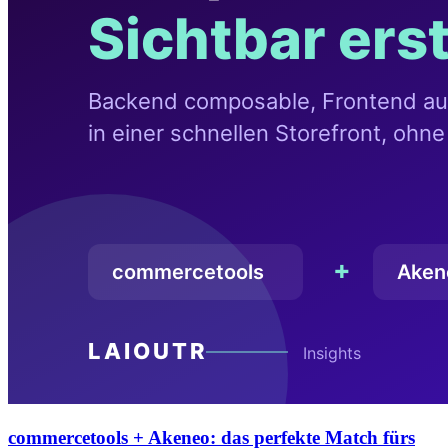
commercetools + Akeneo: das perfekte Match fürs