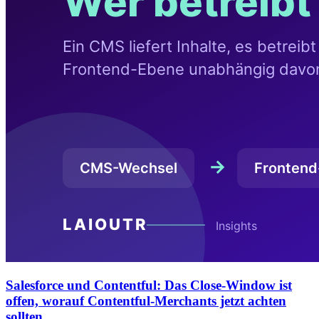
Salesforce und Contentful: Das Close-Window ist
offen, worauf Contentful-Merchants jetzt achten
sollten