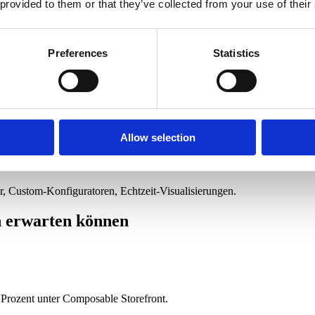
 bessere Wahl ist
 provided to them or that they’ve collected from your use of their
Preferences
Statistics
rk auf Spryker-spezifische Features setzt, ist die offizielle Lösung die 
Engineers, Frontend ist strategische Kernkompetenz.
roval-Hierarchien, branchenspezifische Marketplace-Mechanik, die
Wahl ist
Allow selection
r, Custom-Konfiguratoren, Echtzeit-Visualisierungen.
n erwarten können
0 Prozent unter Composable Storefront.