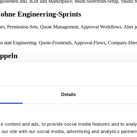
ponenten inkl. B2B und Marketplace, Multi-Storefront-Setup, Studio 
 ohne Engineering-Sprints
s, Permission-Sets, Quote Management, Approval Workflows. Aber jed
 statt Engineering. Quote-Frontends, Approval-Flows, Company-Hierar
oppeln
e Marketplace-Page, jede neue Filter-by-Seller-Logik, jede A/B-Test-V
tändig, ohne Engineering-Sprint pro neuer Page.
Details
ren
neers dauerhaft für Updates, Security-Patches und Performance-Regres
e content and ads, to provide social media features and to analy
 ist frei für Backend-Strategie.
 our site with our social media, advertising and analytics partn