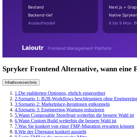
Spryker Frontend Alternative, wann eine F
Inhaltsverzeichnis
1.
Die etablierten Optionen, ehrlich eingeordnet
2.
Szenario 1: B2B-Workflows beschleunigen ohne Engineering
3.
Szenario 2: Marketplace-Iterationen entkoppeln
4.
Szenario 3: Engineering-Wartung reduzieren
5.
Wann Composable Storefront weiterhin die bessere Wahl ist
6.
Wann Custom Build weiterhin die bessere Wahl ist
7.
Was Sie konkret von einer FMP-Migration erwarten können
8.
Wie der Übergang konkret aussieht