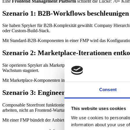
Eine
Frontend Management Platform
schließt die Lücke: 70+ Kom
Szenario 1: B2B-Workflows beschleunigen
Sie haben Spryker für B2B-Komplexität gewählt: Company Hierarchie
oder Custom-Build-Stack.
Mit Standard-B2B-Komponenten in einer FMP wird das Konfiguration
Szenario 2: Marketplace-Iterationen entk
Sie operieren Spryker als Marketplace mit mehreren Sellern. Jede neu
Wachstum stagniert.
Mit Marketplace-Komponenten in einer FMP iteriert Marketing eigens
Consent
Szenario 3: Engineering-Wartung reduzie
Composable Storefront funktioniert, aber bindet zwei bis drei Engi
This website uses cookies
arbeiten, nicht an Frontend-Wartung.
We use cookies to personalis
Mit einer FMP bündelt der Anbieter die Wartung, das Engineering-Team
information about your use of