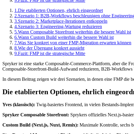
9.
Fazit: FMP ist die strategische Mitte
1.
Die etablierten Optionen, ehrlich eingeordnet
2.
Szenario 1: B2B-Workflows beschleunigen ohne Engineering
3.
Szenario 2: Marketplace-Iterationen entkoppeln
4.
Szenario 3: Engineering-Wartung reduzieren
5.
Wann Composable Storefront weiterhin die bessere Wahl ist
6.
Wann Custom Build weiterhin die bessere Wahl ist
7.
Was Sie konkret von einer FMP-Migration erwarten können
8.
Wie der Übergang konkret aussieht
9.
Fazit: FMP ist die strategische Mitte
Spryker ist eine starke Composable-Commerce-Plattform, aber die Fro
Composable-Storefront-Build-Aufwand reduzieren, B2B-Workflows b
In diesem Beitrag zeigen wir drei Szenarien, in denen eine FMP die b
Die etablierten Optionen, ehrlich eingeord
Yves (klassisch):
Twig-basiertes Frontend, in vielen Bestands-Implem
Spryker Composable Storefront:
Sprykers offizielles Next.js-basi
Custom Build (Next.js, Nuxt, Remix):
Maximale Kontrolle, sechs b