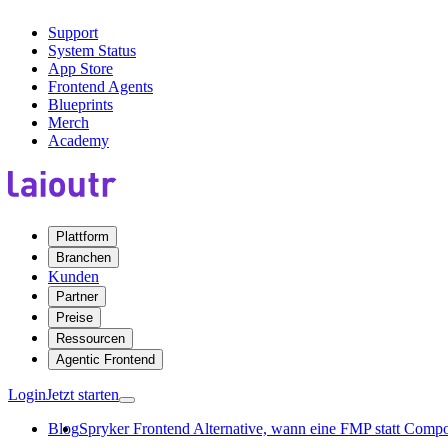
Support
System Status
App Store
Frontend Agents
Blueprints
Merch
Academy
Plattform
Branchen
Kunden
Partner
Preise
Ressourcen
Agentic Frontend
Login
Jetzt starten
Blog
Spryker Frontend Alternative, wann eine FMP statt Compos