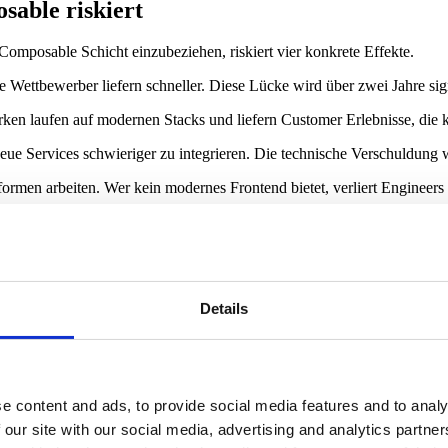
able riskiert
omposable Schicht einzubeziehen, riskiert vier konkrete Effekte.
 Wettbewerber liefern schneller. Diese Lücke wird über zwei Jahre sign
aufen auf modernen Stacks und liefern Customer Erlebnisse, die klas
eue Services schwieriger zu integrieren. Die technische Verschuldung 
tformen arbeiten. Wer kein modernes Frontend bietet, verliert Engineer
ereits beobachtbar.
gkeit bedeutet
es Setup sofort komplett wechseln muss. Es bedeutet, dass jede Enterp
Details
 die Basis für jede weitere Composable Adoption.
 Domäne, etwa Search, CMS oder Personalization, sollte ein Best of B
e content and ads, to provide social media features and to analy
 die Implementierung schrittweise erfolgt, sollte die Architektur Ent
 our site with our social media, advertising and analytics partn
ngagiert zu gelten.