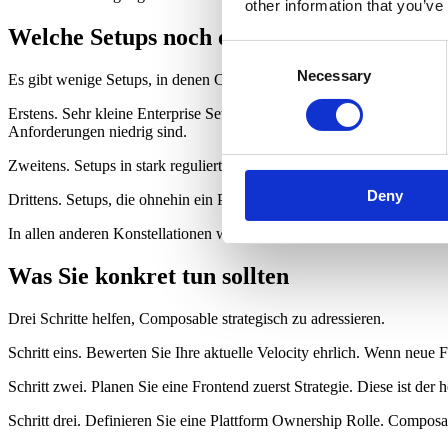
other information that you’ve
Welche Setups noch ohne Composable funk
Consent
Necessary
Selection
Es gibt wenige Setups, in denen Composable 2026 noch optional bleib
Erstens. Sehr kleine Enterprise Setups mit unter zwanzig Millionen D
Anforderungen niedrig sind.
Zweitens. Setups in stark regulierten Branchen mit langen Approval Zy
Deny
Drittens. Setups, die ohnehin ein Phase Out vor 2028 planen. Wer das
In allen anderen Konstellationen wird die strategische Notwendigkeit 
Was Sie konkret tun sollten
Drei Schritte helfen, Composable strategisch zu adressieren.
Schritt eins. Bewerten Sie Ihre aktuelle Velocity ehrlich. Wenn neue 
Schritt zwei. Planen Sie eine Frontend zuerst Strategie. Diese ist de
Schritt drei. Definieren Sie eine Plattform Ownership Rolle. Composa