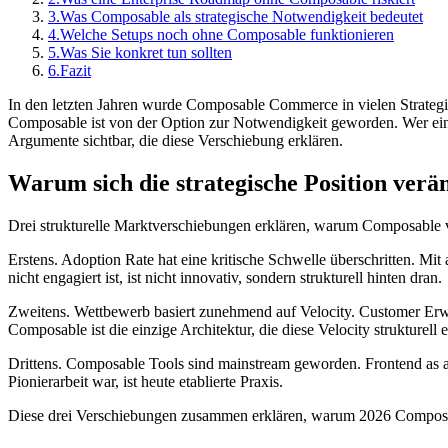
3.
Was Composable als strategische Notwendigkeit bedeutet
4.
Welche Setups noch ohne Composable funktionieren
5.
Was Sie konkret tun sollten
6.
Fazit
In den letzten Jahren wurde Composable Commerce in vielen Strategie
Composable ist von der Option zur Notwendigkeit geworden. Wer eine 
Argumente sichtbar, die diese Verschiebung erklären.
Warum sich die strategische Position verä
Drei strukturelle Marktverschiebungen erklären, warum Composable
Erstens. Adoption Rate hat eine kritische Schwelle überschritten. Mi
nicht engagiert ist, ist nicht innovativ, sondern strukturell hinten dran.
Zweitens. Wettbewerb basiert zunehmend auf Velocity. Customer Erwar
Composable ist die einzige Architektur, die diese Velocity strukturell 
Drittens. Composable Tools sind mainstream geworden. Frontend as a S
Pionierarbeit war, ist heute etablierte Praxis.
Diese drei Verschiebungen zusammen erklären, warum 2026 Composabl