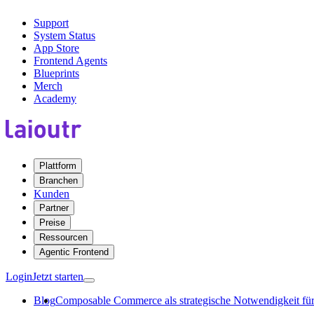
Support
System Status
App Store
Frontend Agents
Blueprints
Merch
Academy
Plattform
Branchen
Kunden
Partner
Preise
Ressourcen
Agentic Frontend
Login
Jetzt starten
Blog
Composable Commerce als strategische Notwendigkeit für