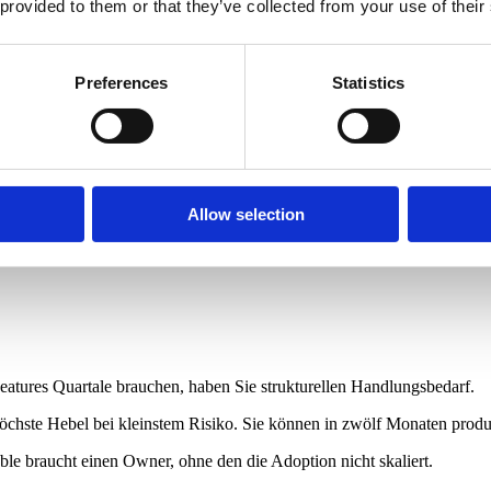
 provided to them or that they’ve collected from your use of their
tionieren
Preferences
Statistics
t. Diese drei Konstellationen sind die Ausnahmen.
ollar Online Revenue, einer Brand und einem stabilen Markt. Hier kann
klen, wo schnelle Iteration ohnehin nicht möglich ist. Hier können kla
Allow selection
 Geschäft in zwei Jahren verkauft oder schließt, braucht keine Composa
ernst.
Features Quartale brauchen, haben Sie strukturellen Handlungsbedarf.
r höchste Hebel bei kleinstem Risiko. Sie können in zwölf Monaten produ
ble braucht einen Owner, ohne den die Adoption nicht skaliert.