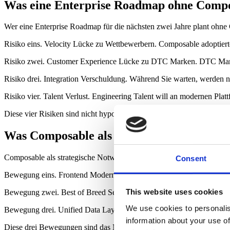
Was eine Enterprise Roadmap ohne Compos
Wer eine Enterprise Roadmap für die nächsten zwei Jahre plant ohne C
Risiko eins. Velocity Lücke zu Wettbewerbern. Composable adoptierte
Risiko zwei. Customer Experience Lücke zu DTC Marken. DTC Marken l
Risiko drei. Integration Verschuldung. Während Sie warten, werden n
Risiko vier. Talent Verlust. Engineering Talent will an modernen Plat
Diese vier Risiken sind nicht hypothetisch, sondern in vielen Setups b
Was Composable als strategische Notwendi
Composable als strategische Notwendigkeit bedeutet nicht, dass jed
Consent
Bewegung eins. Frontend Modernisierung. Ein modernes Frontend ist
This website uses cookies
Bewegung zwei. Best of Breed Service Strategie. Für mindestens eine
We use cookies to personalis
Bewegung drei. Unified Data Layer als Architektur Prinzip. Auch wenn
information about your use of
Diese drei Bewegungen sind das Minimum, um 2026 als Composable e