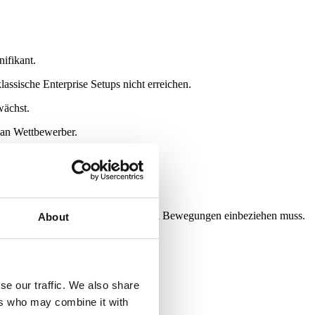
ifikant.
sische Enterprise Setups nicht erreichen.
wächst.
s an Wettbewerber.
rise Roadmap für 2026 mindestens drei Bewegungen einbeziehen muss.
About
reed Service eingeführt werden.
se our traffic. We also share
scheidung getroffen werden.
ers who may combine it with