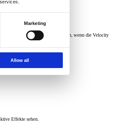
 services.
Marketing
 ein monolithischer Stack ausreichen, wenn die Velocity
ssische Plattformen länger tragen.
Allow all
ble Investition.
ktive Effekte sehen.