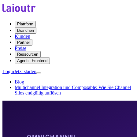
Plattform
Branchen
Kunden
Partner
Preise
Ressourcen
Agentic Frontend
Login
Jetzt starten
Blog
Multichannel Integration und Composable: Wie Sie Channel
Silos endgültig auflösen