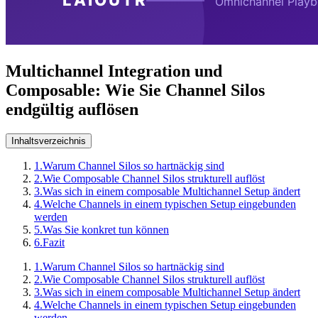
Multichannel Integration und
Composable: Wie Sie Channel Silos
endgültig auflösen
Inhaltsverzeichnis
1.
Warum Channel Silos so hartnäckig sind
2.
Wie Composable Channel Silos strukturell auflöst
3.
Was sich in einem composable Multichannel Setup ändert
4.
Welche Channels in einem typischen Setup eingebunden
werden
5.
Was Sie konkret tun können
6.
Fazit
1.
Warum Channel Silos so hartnäckig sind
2.
Wie Composable Channel Silos strukturell auflöst
3.
Was sich in einem composable Multichannel Setup ändert
4.
Welche Channels in einem typischen Setup eingebunden
werden