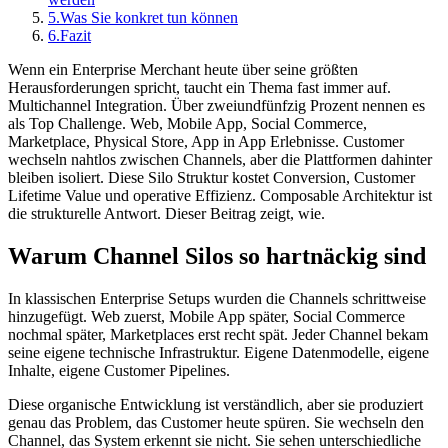
5.
Was Sie konkret tun können
6.
Fazit
Wenn ein Enterprise Merchant heute über seine größten
Herausforderungen spricht, taucht ein Thema fast immer auf.
Multichannel Integration. Über zweiundfünfzig Prozent nennen es
als Top Challenge. Web, Mobile App, Social Commerce,
Marketplace, Physical Store, App in App Erlebnisse. Customer
wechseln nahtlos zwischen Channels, aber die Plattformen dahinter
bleiben isoliert. Diese Silo Struktur kostet Conversion, Customer
Lifetime Value und operative Effizienz. Composable Architektur ist
die strukturelle Antwort. Dieser Beitrag zeigt, wie.
Warum Channel Silos so hartnäckig sind
In klassischen Enterprise Setups wurden die Channels schrittweise
hinzugefügt. Web zuerst, Mobile App später, Social Commerce
nochmal später, Marketplaces erst recht spät. Jeder Channel bekam
seine eigene technische Infrastruktur. Eigene Datenmodelle, eigene
Inhalte, eigene Customer Pipelines.
Diese organische Entwicklung ist verständlich, aber sie produziert
genau das Problem, das Customer heute spüren. Sie wechseln den
Channel, das System erkennt sie nicht. Sie sehen unterschiedliche