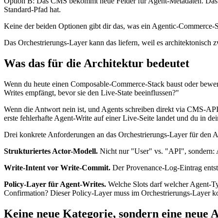
Option B: Das CMS bekommt neue Felder für Agent-Metadaten. Das fu
Standard-Pfad hat.
Keine der beiden Optionen gibt dir das, was ein Agentic-Commerce-Sys
Das Orchestrierungs-Layer kann das liefern, weil es architektonisch 
Was das für die Architektur bedeutet
Wenn du heute einen Composable-Commerce-Stack baust oder bewertest,
Writes empfängt, bevor sie den Live-State beeinflussen?"
Wenn die Antwort nein ist, und Agents schreiben direkt via CMS-AP
erste fehlerhafte Agent-Write auf einer Live-Seite landet und du in d
Drei konkrete Anforderungen an das Orchestrierungs-Layer für den
Strukturiertes Actor-Modell.
Nicht nur "User" vs. "API", sondern: 
Write-Intent vor Write-Commit.
Der Provenance-Log-Eintrag entste
Policy-Layer für Agent-Writes.
Welche Slots darf welcher Agent-Ty
Confirmation? Dieser Policy-Layer muss im Orchestrierungs-Layer kon
Keine neue Kategorie, sondern eine neue 