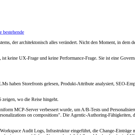
e bestehende
s, der architektonisch alles verändert. Nicht den Moment, in dem der
ht, ist keine UX-Frage und keine Performance-Frage. Sie ist eine Gove
LLMs haben Storefronts gelesen, Produkt-Attribute analysiert, SEO-Emp
 zeigen, wo die Reise hingeht.
 Uniform MCP-Server verbessert wurde, um A/B-Tests und Personalisieru
personalizations on compositions". Die Agentic-Authoring-Fähigkeiten, d
u Workspace Audit Logs, Infrastruktur eingeführt, die Change-Einträg