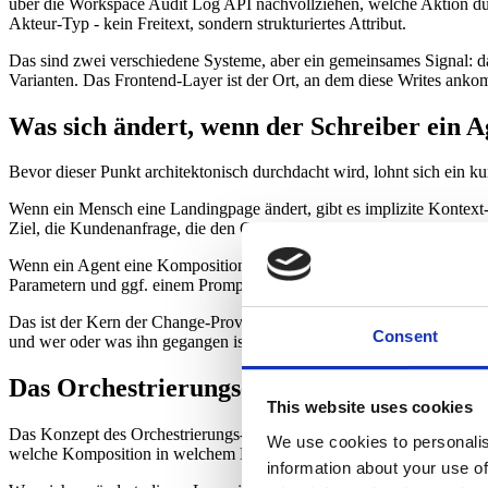
über die Workspace Audit Log API nachvollziehen, welche Aktion du
Akteur-Typ - kein Freitext, sondern strukturiertes Attribut.
Das sind zwei verschiedene Systeme, aber ein gemeinsames Signal: d
Varianten. Das Frontend-Layer ist der Ort, an dem diese Writes ank
Was sich ändert, wenn der Schreiber ein Ag
Bevor dieser Punkt architektonisch durchdacht wird, lohnt sich ein ku
Wenn ein Mensch eine Landingpage ändert, gibt es implizite Kontext-
Ziel, die Kundenanfrage, die den Change ausgelöst hat. Dieses Wissen
Wenn ein Agent eine Komposition ändert, existiert dieser implizite K
Parametern und ggf. einem Prompt-Context erhalten). Aber sobald der 
Das ist der Kern der Change-Provenance-Herausforderung: nicht zu w
Consent
und wer oder was ihn gegangen ist.
Das Orchestrierungs-Layer als natürliche 
This website uses cookies
Das Konzept des Orchestrierungs-Layers ist in der FMP-Architektur 
We use cookies to personalis
welche Komposition in welchem Kontext zu welcher User-Session aus
information about your use of