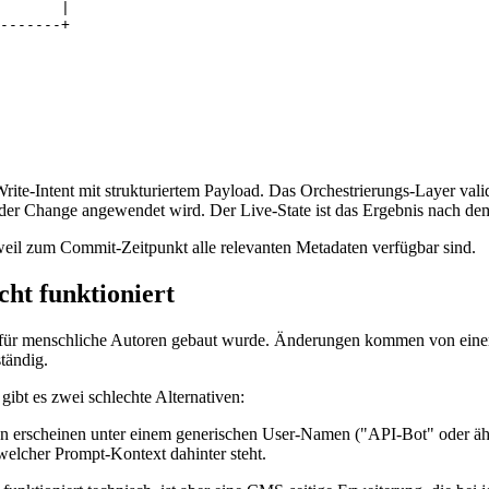
       |

-------+

rite-Intent mit strukturiertem Payload. Das Orchestrierungs-Layer validi
 der Change angewendet wird. Der Live-State ist das Ergebnis nach d
 weil zum Commit-Zeitpunkt alle relevanten Metadaten verfügbar sind.
ht funktioniert
 es für menschliche Autoren gebaut wurde. Änderungen kommen von eine
tändig.
ibt es zwei schlechte Alternativen:
 erscheinen unter einem generischen User-Namen ("API-Bot" oder ähnli
welcher Prompt-Kontext dahinter steht.