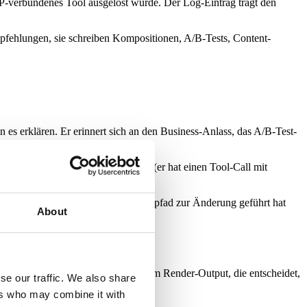
-verbundenes Tool ausgelöst wurde. Der Log-Eintrag trägt den
pfehlungen, sie schreiben Kompositionen, A/B-Tests, Content-
es erklären. Er erinnert sich an den Business-Anlass, das A/B-Test-
t, warum er die Änderung ausführt (er hat einen Tool-Call mit
s menschliche Gedächtnis.
n zu wissen, welcher Entscheidungspfad zur Änderung geführt hat
About
en dem Backend-Daten-Layer und dem Render-Output, die entscheidet,
se our traffic. We also share
ers who may combine it with