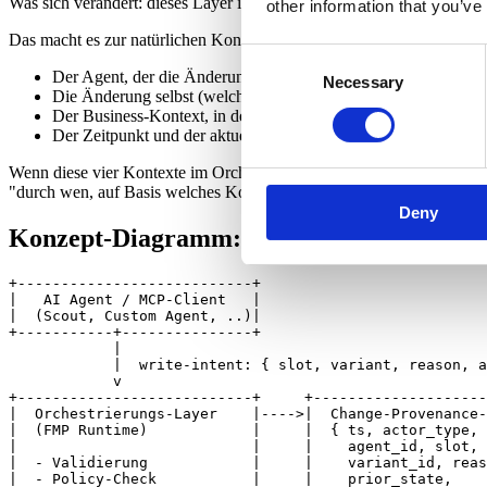
Was sich verändert: dieses Layer ist jetzt nicht mehr nur ein Routing-
other information that you’ve
Das macht es zur natürlichen Kontroll-Instanz. Nicht weil es Agents bl
Consent
Der Agent, der die Änderung angefragt hat (Tool-Call-Herkun
Necessary
Selection
Die Änderung selbst (welcher Slot, welche Komponenten-Varia
Der Business-Kontext, in dem die Änderung ausgelöst wurde (
Der Zeitpunkt und der aktuelle Live-State, bevor die Änderun
Wenn diese vier Kontexte im Orchestrierungs-Layer zusammentreffen,
"durch wen, auf Basis welches Kontexts, in welchem Zustand".
Deny
Konzept-Diagramm: Agent-Write-Flow mit
+---------------------------+

|   AI Agent / MCP-Client   |

|  (Scout, Custom Agent, ..)| 

+-----------+---------------+

            |

            |  write-intent: { slot, variant, reason, a
            v

+---------------------------+     +--------------------
|  Orchestrierungs-Layer    |---->|  Change-Provenance-
|  (FMP Runtime)            |     |  { ts, actor_type, 
|                           |     |    agent_id, slot, 
|  - Validierung            |     |    variant_id, reas
|  - Policy-Check           |     |    prior_state,    