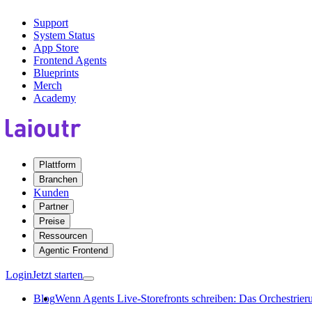
Support
System Status
App Store
Frontend Agents
Blueprints
Merch
Academy
Plattform
Branchen
Kunden
Partner
Preise
Ressourcen
Agentic Frontend
Login
Jetzt starten
Blog
Wenn Agents Live-Storefronts schreiben: Das Orchestrie