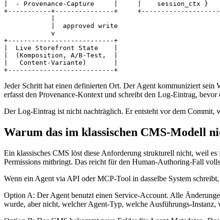
|  - Provenance-Capture     |     |    session_ctx }   
+-----------+---------------+     +--------------------
            |

            |  approved write

            v

+---------------------------+

|  Live Storefront State    |

|  (Komposition, A/B-Test,  |

|   Content-Variante)       |

+---------------------------+
Jeder Schritt hat einen definierten Ort. Der Agent kommuniziert sein W
erfasst den Provenance-Kontext und schreibt den Log-Eintrag, bevor
Der Log-Eintrag ist nicht nachträglich. Er entsteht vor dem Commit,
Warum das im klassischen CMS-Modell nic
Ein klassisches CMS löst diese Anforderung strukturell nicht, weil
Permissions mitbringt. Das reicht für den Human-Authoring-Fall volls
Wenn ein Agent via API oder MCP-Tool in dasselbe System schreibt, g
Option A: Der Agent benutzt einen Service-Account. Alle Änderungen
wurde, aber nicht, welcher Agent-Typ, welche Ausführungs-Instanz, 