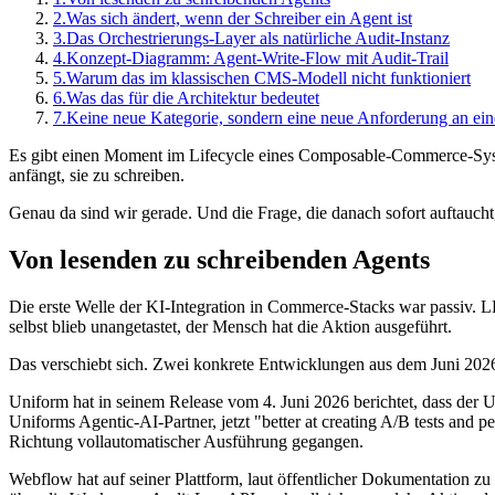
2.
Was sich ändert, wenn der Schreiber ein Agent ist
3.
Das Orchestrierungs-Layer als natürliche Audit-Instanz
4.
Konzept-Diagramm: Agent-Write-Flow mit Audit-Trail
5.
Warum das im klassischen CMS-Modell nicht funktioniert
6.
Was das für die Architektur bedeutet
7.
Keine neue Kategorie, sondern eine neue Anforderung an ein
Es gibt einen Moment im Lifecycle eines Composable-Commerce-System
anfängt, sie zu schreiben.
Genau da sind wir gerade. Und die Frage, die danach sofort auftauc
Von lesenden zu schreibenden Agents
Die erste Welle der KI-Integration in Commerce-Stacks war passiv. 
selbst blieb unangetastet, der Mensch hat die Aktion ausgeführt.
Das verschiebt sich. Zwei konkrete Entwicklungen aus dem Juni 2026
Uniform hat in seinem Release vom 4. Juni 2026 berichtet, dass der
Uniforms Agentic-AI-Partner, jetzt "better at creating A/B tests and 
Richtung vollautomatischer Ausführung gegangen.
Webflow hat auf seiner Plattform, laut öffentlicher Dokumentation z