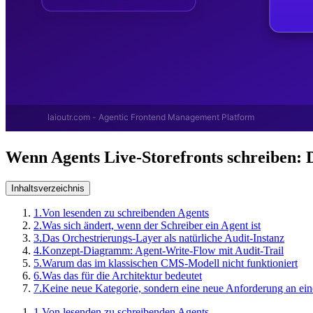
Wenn Agents Live-Storefronts schreiben: 
Inhaltsverzeichnis
1.
Von lesenden zu schreibenden Agents
2.
Was sich ändert, wenn der Schreiber ein Agent ist
3.
Das Orchestrierungs-Layer als natürliche Audit-Instanz
4.
Konzept-Diagramm: Agent-Write-Flow mit Audit-Trail
5.
Warum das im klassischen CMS-Modell nicht funktioniert
6.
Was das für die Architektur bedeutet
7.
Keine neue Kategorie, sondern eine neue Anforderung an ein
1.
Von lesenden zu schreibenden Agents