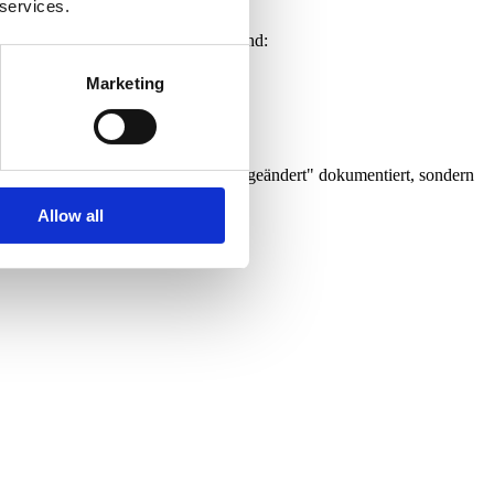
or sie den Live-Zustand beeinflussen.
 services.
lle relevanten Kontexte verfügbar sind:
Marketing
Ein Log, der nicht nur "was wurde geändert" dokumentiert, sondern
Allow all