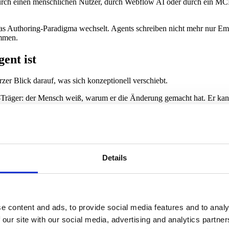
rch einen menschlichen Nutzer, durch Webflow AI oder durch ein MCP
as Authoring-Paradigma wechselt. Agents schreiben nicht mehr nur Em
ommen.
ent ist
rzer Blick darauf, was sich konzeptionell verschiebt.
Träger: der Mensch weiß, warum er die Änderung gemacht hat. Er kann 
 existiert außerhalb des Systems, im Kopf der Person.
ontext nicht außerhalb des Systems. Der Agent weiß zur Ausführungszei
Schreibvorgang abgeschlossen ist, ist dieser Kontext flüchtiger als da
issen, was geändert wurde (das wissen Datenbanken sehr gut), sonder
Details
Audit-Instanz
(Frontend Management Platform) nicht neu. Es ist die Schicht zwisch
e content and ads, to provide social media features and to analy
geliefert wird.
 our site with our social media, advertising and analytics partn