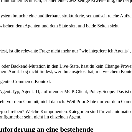
nktioniert technisch, ist aber eine CMS-seitige Erweiterung, die bei
tem braucht: eine auditierbare, strukturierte, semantisch reiche Aufz
zwischen dem Agenten und dem State sitzt und beide Seiten sieht.
 ist die relevante Frage nicht mehr nur "wie integriere ich Agents", s
I oder Backend-Mutation in den Live-State, hast du kein Change-Prov
einem Audit-Log nicht findest, wer ihn ausgelöst hat, mit welchem Konte
 Agentic-Commerce-Kontext:
Agent-Typ, Agent-ID, aufrufender MCP-Client, Policy-Scope. Das ist 
ht vor dem Commit, nicht danach. Weil Prior-State nur vor dem Commi
p schreiben? Welche Komponenten-Kategorien sind für vollautomatisc
figurierbar sein, nicht im einzelnen Agent.
Anforderung an eine bestehende