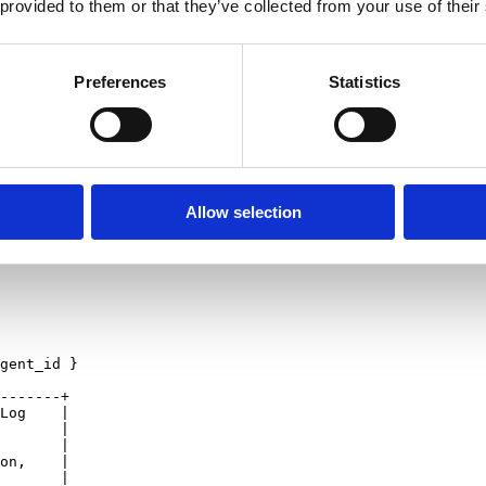
Layer. Es ist die Stelle, an der Agent-Write-Operationen eintreffen, bev
 provided to them or that they’ve collected from your use of their
ockieren soll, sondern weil es der einzige Punkt im Stack ist, an dem a
ft, MCP-Client-ID)
Preferences
Statistics
nte, welcher A/B-Test-Parameter)
Personas, Segment, Release-Stage)
g angewendet wird
 kann ein strukturierter Change-Provenance-Log geschrieben werden. 
Allow selection
 Audit-Trail
gent_id }

-------+

Log    |

       |

       |

on,    |

       |
