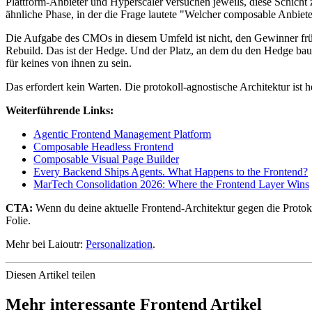
Plattform-Anbieter und Hyperscaler versuchen jeweils, diese Schicht
ähnliche Phase, in der die Frage lautete "Welcher composable Anbiete
Die Aufgabe des CMOs in diesem Umfeld ist nicht, den Gewinner früh 
Rebuild. Das ist der Hedge. Und der Platz, an dem du den Hedge baust
für keines von ihnen zu sein.
Das erfordert kein Warten. Die protokoll-agnostische Architektur ist 
Weiterführende Links:
Agentic Frontend Management Platform
Composable Headless Frontend
Composable Visual Page Builder
Every Backend Ships Agents. What Happens to the Frontend?
MarTech Consolidation 2026: Where the Frontend Layer Wins
CTA:
Wenn du deine aktuelle Frontend-Architektur gegen die Protoko
Folie.
Mehr bei Laioutr:
Personalization
.
Diesen Artikel teilen
Mehr interessante Frontend Artikel