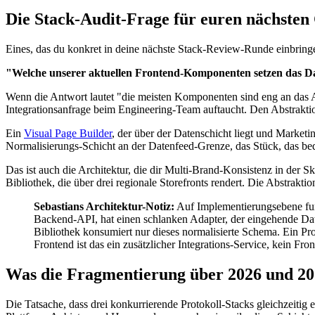
Die Stack-Audit-Frage für euren nächst
Eines, das du konkret in deine nächste Stack-Review-Runde einbring
"Welche unserer aktuellen Frontend-Komponenten setzen das Date
Wenn die Antwort lautet "die meisten Komponenten sind eng an das AP
Integrationsanfrage beim Engineering-Team auftaucht. Den Abstraktio
Ein
Visual Page Builder
, der über der Datenschicht liegt und Marketi
Normalisierungs-Schicht an der Datenfeed-Grenze, das Stück, das bed
Das ist auch die Architektur, die dir Multi-Brand-Konsistenz in der 
Bibliothek, die über drei regionale Storefronts rendert. Die Abstraktio
Sebastians Architektur-Notiz:
Auf Implementierungsebene funk
Backend-API, hat einen schlanken Adapter, der eingehende Daten
Bibliothek konsumiert nur dieses normalisierte Schema. Ein P
Frontend ist das ein zusätzlicher Integrations-Service, kein F
Was die Fragmentierung über 2026 und 20
Die Tatsache, dass drei konkurrierende Protokoll-Stacks gleichzeitig e