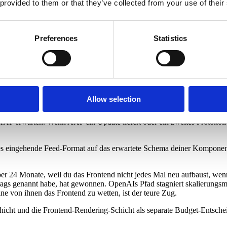
 provided to them or that they’ve collected from your use of their
he Architektur. Es ist der konkrete Vorteil, auf einem
composable headl
ch diesem Modell gebaut: ein Render-Layer, mehrere Protokoll-Feeds, 
Preferences
Statistics
olltest
Integrations-Stack" enthält, also dedizierte Engineering-Kapazität, um
.
Allow selection
okollspezifisch oder protokoll-agnostisch?
P erwarten. Wenn AXP ein Update liefert oder ein zweites Protokoll fü
edes eingehende Feed-Format auf das erwartete Schema deiner Kompone
r 24 Monate, weil du das Frontend nicht jedes Mal neu aufbaust, wenn 
trags genannt habe, hat gewonnen. OpenAIs Pfad stagniert skalierungsmäß
ne von ihnen das Frontend zu wetten, ist der teure Zug.
chicht und die Frontend-Rendering-Schicht als separate Budget-Entsche