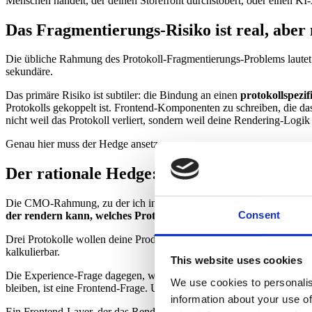
Menschen handelt, der deinen Storefront durchstöbert, oder einen KI-
Das Fragmentierungs-Risiko ist real, aber
Die übliche Rahmung des Protokoll-Fragmentierungs-Problems lautet: "
sekundäre.
Das primäre Risiko ist subtiler: die Bindung an einen
protokollspezif
Protokolls gekoppelt ist. Frontend-Komponenten zu schreiben, die d
nicht weil das Protokoll verliert, sondern weil deine Rendering-Logik
Genau hier muss der Hedge ansetzen.
Der rationale Hedge: ein protokoll-agnost
Die CMO-Rahmung, zu der ich in Gesprächen mit Mid-Market- und E
Consent
der rendern kann, welches Protokoll auch immer gewinnt.
Drei Protokolle wollen deine Produkte. Das ist eine Datenfeed-Frag
kalkulierbar.
This website uses cookies
Die Experience-Frage dagegen, wie deine Marke aussieht, wenn ein Age
We use cookies to personalis
bleiben, ist eine Frontend-Frage. Und sie hat dieselbe Antwort, unabh
information about your use of
Ein Frontend-Layer, der das Rendering von den Protokoll-Spezifika