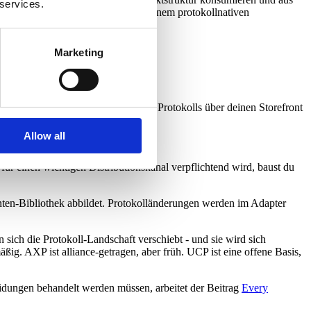
 services.
ess Frontend
aufzubauen, statt auf einem protokollnativen
ein Brand-Output.
Marketing
 das spezifische Datenformat eines Protokolls über deinen Storefront
Allow all
r einen wichtigen Distributionskanal verpflichtend wird, baust du
nten-Bibliothek abbildet. Protokolländerungen werden im Adapter
sich die Protokoll-Landschaft verschiebt - und sie wird sich
ig. AXP ist alliance-getragen, aber früh. UCP ist eine offene Basis,
idungen behandelt werden müssen, arbeitet der Beitrag
Every