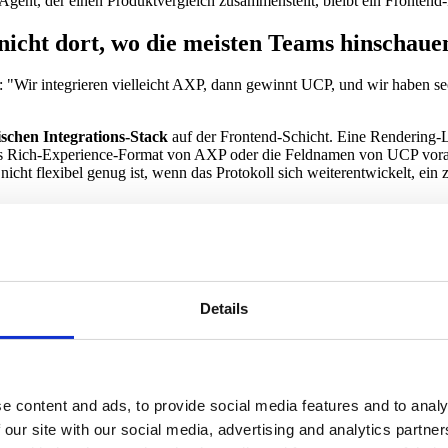
Agent, der einen Produktvergleich zusammenstellt, bleibt ein Frontend
 nicht dort, wo die meisten Teams hinschaue
Wir integrieren vielleicht AXP, dann gewinnt UCP, und wir haben sechs 
ischen Integrations-Stack
auf der Frontend-Schicht. Eine Rendering-
as Rich-Experience-Format von AXP oder die Feldnamen von UCP vorauss
 nicht flexibel genug ist, wenn das Protokoll sich weiterentwickelt, e
ischer Render-Layer
nterprise-Brands immer wieder zurückkomme, lautet:
Du musst nicht
Details
e für dein Commerce-Backend. Dein Backend-Team kann evaluieren, welc
nt dein Produkt an die Oberfläche bringt, was ein Mensch sieht, der a
e content and ads, to provide social media features and to analy
ängig davon, welches Protokoll die Daten trägt.
 our site with our social media, advertising and analytics partn
 entkoppelt, kann einen UCP-Feed, ein AXP-Rich-Experience-Payload 