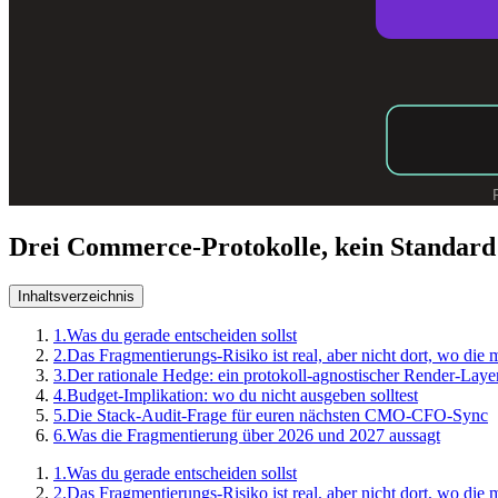
Drei Commerce-Protokolle, kein Standa
Inhaltsverzeichnis
1.
Was du gerade entscheiden sollst
2.
Das Fragmentierungs-Risiko ist real, aber nicht dort, wo die
3.
Der rationale Hedge: ein protokoll-agnostischer Render-Laye
4.
Budget-Implikation: wo du nicht ausgeben solltest
5.
Die Stack-Audit-Frage für euren nächsten CMO-CFO-Sync
6.
Was die Fragmentierung über 2026 und 2027 aussagt
1.
Was du gerade entscheiden sollst
2.
Das Fragmentierungs-Risiko ist real, aber nicht dort, wo die