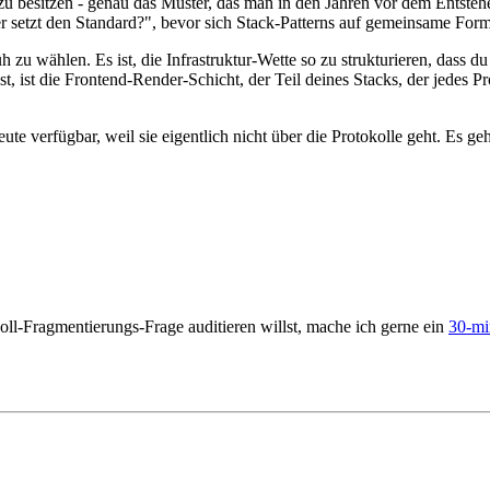
 zu besitzen - genau das Muster, das man in den Jahren vor dem Entste
r setzt den Standard?", bevor sich Stack-Patterns auf gemeinsame Forme
zu wählen. Es ist, die Infrastruktur-Wette so zu strukturieren, dass 
, ist die Frontend-Render-Schicht, der Teil deines Stacks, der jedes P
heute verfügbar, weil sie eigentlich nicht über die Protokolle geht. Es
ll-Fragmentierungs-Frage auditieren willst, mache ich gerne ein
30-mi