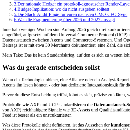
3.
Der rationale Hedge: ein protokoll-agnostischer Render-Laye
4.
Budget-Implikation: wo du nicht ausgeben solltest
5.
Die Stack-Audit-Frage für euren nächsten CMO-CFO-Sync
6.
Was die Fragmentierung über 2026 und 2027 aussagt
Innerhalb weniger Wochen sind Anfang 2026 gleich drei konkurriere
eingeführt, aufgesetzt auf dem Universal Commerce Protocol (UCP) u
Datenaustausch zwischen Agents und Commerce-Systemen. Und OpenAIs
Beitrags ist er mit etwa 30 Merchants dokumentiert, eine Zahl, die si
Mein Take: Das ist kein Standardskrieg, auf den es sich zu wetten lohnt
Was du gerade entscheiden sollst
Wenn ein Technologieanbieter, eine Alliance oder ein Analyst-Report 
Agents ihn lesen können - oder bau dedizierte Integrationslogik für di
Bevor du diese Entscheidung triffst, lohnt es sich, präzise zu klären, 
Protokolle wie AXP und UCP standardisieren die
Datenaustausch-S
von AXP) reichhaltigere Signale wie 3D-Assets und Qualitätsindikato
Feed ist besser als ein unstrukturierter.
Was diese Protokolle nicht definieren, ist das Aussehen der
kundensei