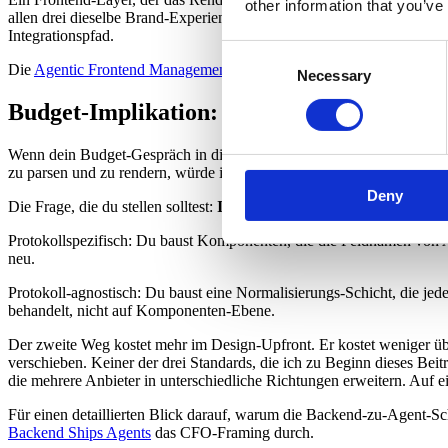
other information that you’ve
allen drei dieselbe Brand-Experience rendern. Das ist keine theoretisc
Integrationspfad.
Consent
Die
Agentic Frontend Management Platform
von Laioutr ist genau na
Necessary
Selection
Budget-Implikation: wo du nicht ausgeben s
Wenn dein Budget-Gespräch in diesem Quartal eine Zeile "Protokoll-X-
zu parsen und zu rendern, würde ich pausieren, bevor ich das abnicke
Deny
Die Frage, die du stellen solltest:
Ist dieser Integrations-Stack prot
Protokollspezifisch: Du baust Komponenten, die die Feldnamen von AX
neu.
Protokoll-agnostisch: Du baust eine Normalisierungs-Schicht, die j
behandelt, nicht auf Komponenten-Ebene.
Der zweite Weg kostet mehr im Design-Upfront. Er kostet weniger übe
verschieben. Keiner der drei Standards, die ich zu Beginn dieses Bei
die mehrere Anbieter in unterschiedliche Richtungen erweitern. Auf ei
Für einen detaillierten Blick darauf, warum die Backend-zu-Agent-S
Backend Ships Agents
das CFO-Framing durch.