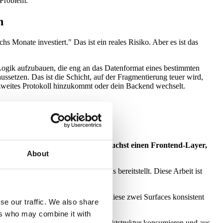
-Problem.
n
Monate investiert." Das ist ein reales Risiko. Aber es ist das
Logik aufzubauen, die eng an das Datenformat eines bestimmten
etzen. Das ist die Schicht, auf der Fragmentierung teuer wird,
in zweites Protokoll hinzukommt oder dein Backend wechselt.
 auf ein Protokoll wetten. Du brauchst einen Frontend-Layer,
About
he Feeds es in welchem Rhythmus bereitstellt. Diese Arbeit ist
uf deinen Storefront gelangt, wie diese zwei Surfaces konsistent
se our traffic. We also share
ers who may combine it with
oder eine OpenAI-kompatible Produktstruktur konsumieren und aus