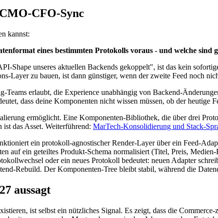
en CMO-CFO-Sync
en kannst:
nformat eines bestimmten Protokolls voraus - und welche sind ge
I-Shape unseres aktuellen Backends gekoppelt", ist das kein sofortige
ns-Layer zu bauen, ist dann günstiger, wenn der zweite Feed noch nich
ng-Teams erlaubt, die Experience unabhängig von Backend-Änderungen zu 
eutet, dass deine Komponenten nicht wissen müssen, ob der heutige Fe
Skalierung ermöglicht. Eine Komponenten-Bibliothek, die über drei Pro
n ist das Asset. Weiterführend:
MarTech-Konsolidierung und Stack-Spr
tioniert ein protokoll-agnostischer Render-Layer über ein Feed-Adap
 auf ein geteiltes Produkt-Schema normalisiert (Titel, Preis, Medien-
rotokollwechsel oder ein neues Protokoll bedeutet: neuen Adapter sch
rontend-Rebuild. Der Komponenten-Tree bleibt stabil, während die Date
27 aussagt
xistieren, ist selbst ein nützliches Signal. Es zeigt, dass die Commerce