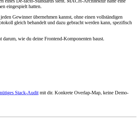
hen eines De-facto-Standards sieht. MACH-Architektur hatte eine
n eingespielt hatten.
du jeden Gewinner übernehmen kannst, ohne einen vollständigen
rotokoll gleich behandelt und dazu gebracht werden kann, spezifisch
 geht darum, wie du deine Frontend-Komponenten baust.
nütiges Stack-Audit
mit dir. Konkrete Overlap-Map, keine Demo-