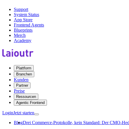
Support
System Status
App Store
Frontend Agents
Blueprints
Merch
Academy
Plattform
Branchen
Kunden
Partner
Preise
Ressourcen
Agentic Frontend
Login
Jetzt starten
Blog
Drei Commerce-Protokolle, kein Standard: Der CMO-He