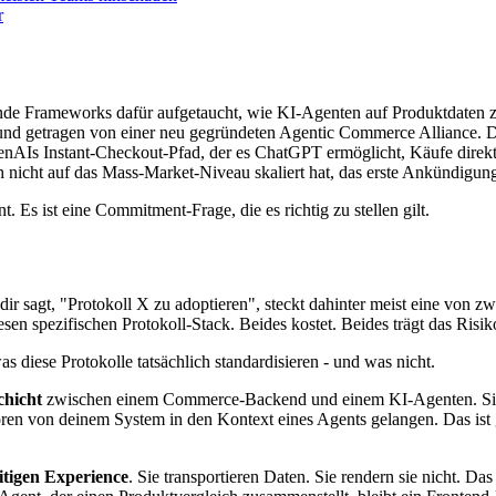
r
nde Frameworks dafür aufgetaucht, wie KI-Agenten auf Produktdaten 
nd getragen von einer neu gegründeten Agentic Commerce Alliance. Die 
 Instant-Checkout-Pfad, der es ChatGPT ermöglicht, Käufe direkt ab
ch nicht auf das Mass-Market-Niveau skaliert hat, das erste Ankündigun
. Es ist eine Commitment-Frage, die es richtig zu stellen gilt.
dir sagt, "Protokoll X zu adoptieren", steckt dahinter meist eine von 
esen spezifischen Protokoll-Stack. Beides kostet. Beides trägt das Risik
was diese Protokolle tatsächlich standardisieren - und was nicht.
chicht
zwischen einem Commerce-Backend und einem KI-Agenten. Sie de
ren von deinem System in den Kontext eines Agents gelangen. Das ist g
tigen Experience
. Sie transportieren Daten. Sie rendern sie nicht. Da