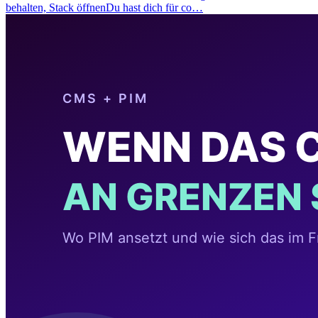
behalten, Stack öffnenDu hast dich für co…