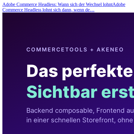
Adobe Commerce Headless: Wann sich der Wechsel lohntAdobe
Commerce Headless lohnt sich dann, wenn de…