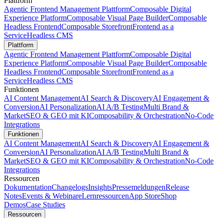
Plattform
Agentic Frontend Management Plattform
Composable Digital
Experience Platform
Composable Visual Page Builder
Composable
Headless Frontend
Composable Storefront
Frontend as a
Service
Headless CMS
Plattform
Agentic Frontend Management Plattform
Composable Digital
Experience Platform
Composable Visual Page Builder
Composable
Headless Frontend
Composable Storefront
Frontend as a
Service
Headless CMS
Funktionen
AI Content Management
AI Search & Discovery
AI Engagement &
Conversion
AI Personalization
AI A/B Testing
Multi Brand &
Market
SEO & GEO mit KI
Composability & Orchestration
No-Code
Integrations
Funktionen
AI Content Management
AI Search & Discovery
AI Engagement &
Conversion
AI Personalization
AI A/B Testing
Multi Brand &
Market
SEO & GEO mit KI
Composability & Orchestration
No-Code
Integrations
Ressourcen
Dokumentation
Changelogs
Insights
Pressemeldungen
Release
Notes
Events & Webinare
Lernressourcen
App Store
Shop
Demos
Case Studies
Ressourcen