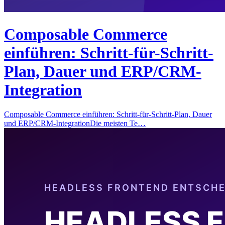
Composable Commerce
einführen: Schritt-für-Schritt-
Plan, Dauer und ERP/CRM-
Integration
Composable Commerce einführen: Schritt-für-Schritt-Plan, Dauer
und ERP/CRM-IntegrationDie meisten Te…