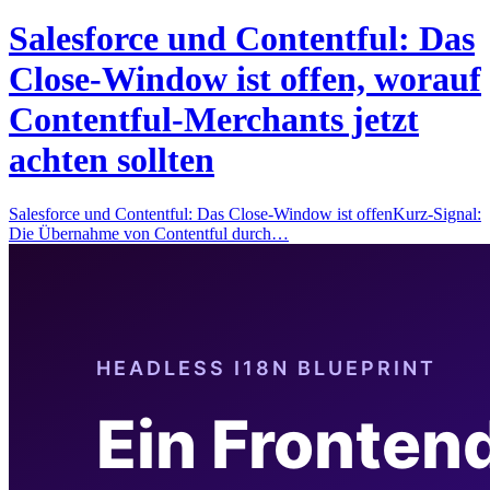
Salesforce und Contentful: Das
Close-Window ist offen, worauf
Contentful-Merchants jetzt
achten sollten
Salesforce und Contentful: Das Close-Window ist offenKurz-Signal:
Die Übernahme von Contentful durch…