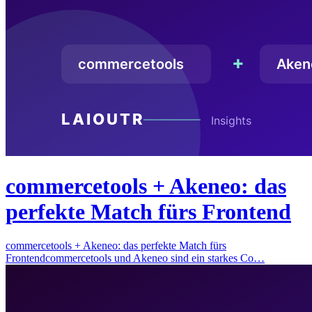
commercetools + Akeneo: das
perfekte Match fürs Frontend
commercetools + Akeneo: das perfekte Match fürs
Frontendcommercetools und Akeneo sind ein starkes Co…