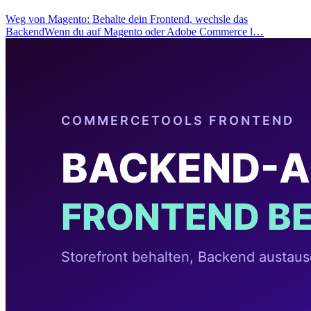
Weg von Magento: Behalte dein Frontend, wechsle das
BackendWenn du auf Magento oder Adobe Commerce l…