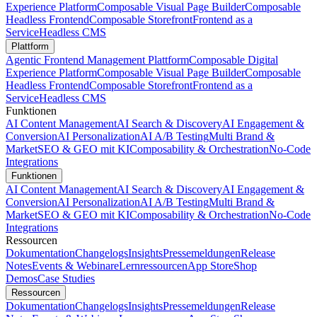
Experience Platform
Composable Visual Page Builder
Composable
Headless Frontend
Composable Storefront
Frontend as a
Service
Headless CMS
Plattform
Agentic Frontend Management Plattform
Composable Digital
Experience Platform
Composable Visual Page Builder
Composable
Headless Frontend
Composable Storefront
Frontend as a
Service
Headless CMS
Funktionen
AI Content Management
AI Search & Discovery
AI Engagement &
Conversion
AI Personalization
AI A/B Testing
Multi Brand &
Market
SEO & GEO mit KI
Composability & Orchestration
No-Code
Integrations
Funktionen
AI Content Management
AI Search & Discovery
AI Engagement &
Conversion
AI Personalization
AI A/B Testing
Multi Brand &
Market
SEO & GEO mit KI
Composability & Orchestration
No-Code
Integrations
Ressourcen
Dokumentation
Changelogs
Insights
Pressemeldungen
Release
Notes
Events & Webinare
Lernressourcen
App Store
Shop
Demos
Case Studies
Ressourcen
Dokumentation
Changelogs
Insights
Pressemeldungen
Release