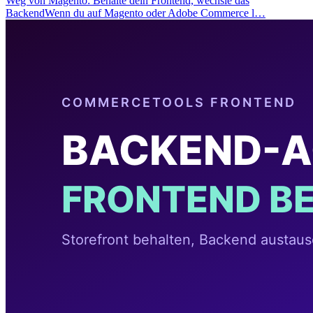
Weg von Magento: Behalte dein Frontend, wechsle das
BackendWenn du auf Magento oder Adobe Commerce l…