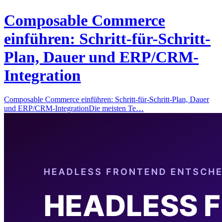
Composable Commerce
einführen: Schritt-für-Schritt-
Plan, Dauer und ERP/CRM-
Integration
Composable Commerce einführen: Schritt-für-Schritt-Plan, Dauer
und ERP/CRM-IntegrationDie meisten Te…