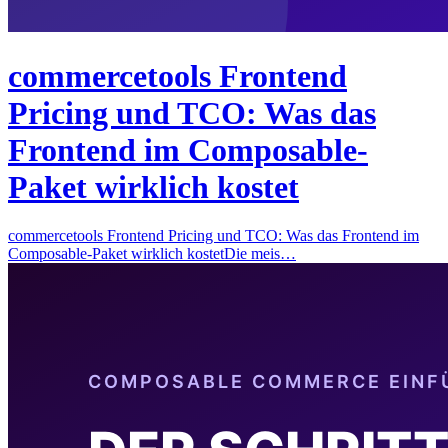
commercetools Frontend
Pricing und TCO: Was das
Frontend im Composable-
Paket wirklich kostet
commercetools Frontend Pricing und TCO: Was das Frontend im
Composable-Paket wirklich kostetDie meis…