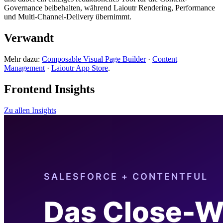
Governance beibehalten, während Laioutr Rendering, Performance
und Multi-Channel-Delivery übernimmt.
Verwandt
Mehr dazu:
Composable Visual Page Builder
·
Content
Management
·
Laioutr App Store
.
Frontend Insights
Zu allen Insights