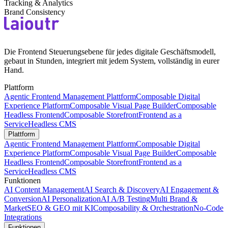
Tracking & Analytics
Brand Consistency
Die Frontend Steuerungsebene für jedes digitale Geschäftsmodell,
gebaut in Stunden, integriert mit jedem System, vollständig in eurer
Hand.
Plattform
Agentic Frontend Management Plattform
Composable Digital
Experience Platform
Composable Visual Page Builder
Composable
Headless Frontend
Composable Storefront
Frontend as a
Service
Headless CMS
Plattform
Agentic Frontend Management Plattform
Composable Digital
Experience Platform
Composable Visual Page Builder
Composable
Headless Frontend
Composable Storefront
Frontend as a
Service
Headless CMS
Funktionen
AI Content Management
AI Search & Discovery
AI Engagement &
Conversion
AI Personalization
AI A/B Testing
Multi Brand &
Market
SEO & GEO mit KI
Composability & Orchestration
No-Code
Integrations
Funktionen