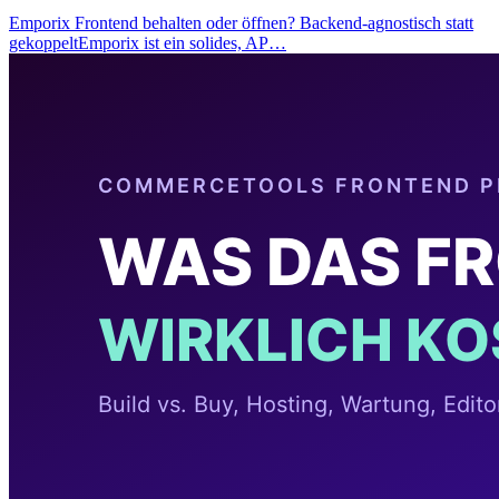
Emporix Frontend behalten oder öffnen? Backend-agnostisch statt
gekoppeltEmporix ist ein solides, AP…