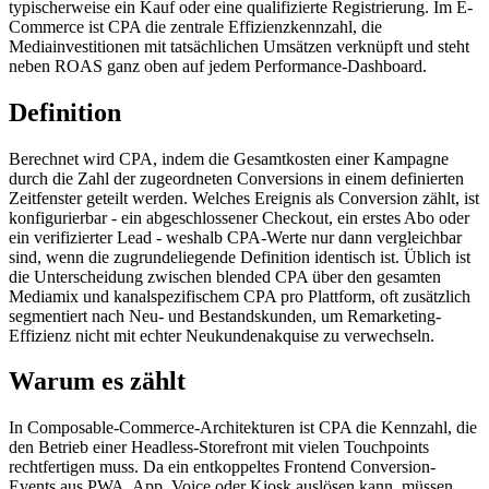
typischerweise ein Kauf oder eine qualifizierte Registrierung. Im E-
Commerce ist CPA die zentrale Effizienzkennzahl, die
Mediainvestitionen mit tatsächlichen Umsätzen verknüpft und steht
neben ROAS ganz oben auf jedem Performance-Dashboard.
Definition
Berechnet wird CPA, indem die Gesamtkosten einer Kampagne
durch die Zahl der zugeordneten Conversions in einem definierten
Zeitfenster geteilt werden. Welches Ereignis als Conversion zählt, ist
konfigurierbar - ein abgeschlossener Checkout, ein erstes Abo oder
ein verifizierter Lead - weshalb CPA-Werte nur dann vergleichbar
sind, wenn die zugrundeliegende Definition identisch ist. Üblich ist
die Unterscheidung zwischen blended CPA über den gesamten
Mediamix und kanalspezifischem CPA pro Plattform, oft zusätzlich
segmentiert nach Neu- und Bestandskunden, um Remarketing-
Effizienz nicht mit echter Neukundenakquise zu verwechseln.
Warum es zählt
In Composable-Commerce-Architekturen ist CPA die Kennzahl, die
den Betrieb einer Headless-Storefront mit vielen Touchpoints
rechtfertigen muss. Da ein entkoppeltes Frontend Conversion-
Events aus PWA, App, Voice oder Kiosk auslösen kann, müssen