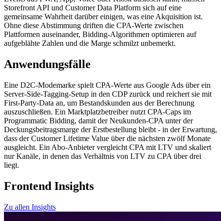
Storefront API und Customer Data Platform sich auf eine
gemeinsame Wahrheit darüber einigen, was eine Akquisition ist.
Ohne diese Abstimmung driften die CPA-Werte zwischen
Plattformen auseinander, Bidding-Algorithmen optimieren auf
aufgeblähte Zahlen und die Marge schmilzt unbemerkt.
Anwendungsfälle
Eine D2C-Modemarke spielt CPA-Werte aus Google Ads über ein
Server-Side-Tagging-Setup in den CDP zurück und reichert sie mit
First-Party-Data an, um Bestandskunden aus der Berechnung
auszuschließen. Ein Marktplatzbetreiber nutzt CPA-Caps im
Programmatic Bidding, damit der Neukunden-CPA unter der
Deckungsbeitragsmarge der Erstbestellung bleibt - in der Erwartung,
dass der Customer Lifetime Value über die nächsten zwölf Monate
ausgleicht. Ein Abo-Anbieter vergleicht CPA mit LTV und skaliert
nur Kanäle, in denen das Verhältnis von LTV zu CPA über drei
liegt.
Frontend Insights
Zu allen Insights