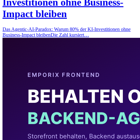
Investitionen ohne Business-
Impact bleiben
Das Agentic-AI-Paradox: Warum 80% der KI-Investitionen ohne
Business-Impact bleibenDie Zahl kursiert…