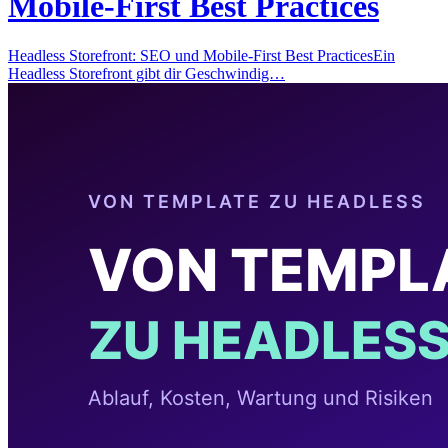
Mobile-First Best Practices
Headless Storefront: SEO und Mobile-First Best PracticesEin
Headless Storefront gibt dir Geschwindig…