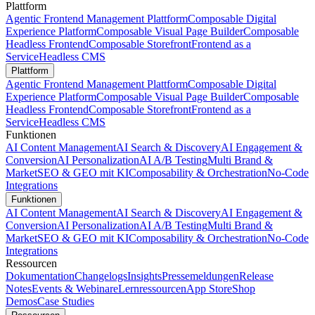
Plattform
Agentic Frontend Management Plattform
Composable Digital
Experience Platform
Composable Visual Page Builder
Composable
Headless Frontend
Composable Storefront
Frontend as a
Service
Headless CMS
Plattform
Agentic Frontend Management Plattform
Composable Digital
Experience Platform
Composable Visual Page Builder
Composable
Headless Frontend
Composable Storefront
Frontend as a
Service
Headless CMS
Funktionen
AI Content Management
AI Search & Discovery
AI Engagement &
Conversion
AI Personalization
AI A/B Testing
Multi Brand &
Market
SEO & GEO mit KI
Composability & Orchestration
No-Code
Integrations
Funktionen
AI Content Management
AI Search & Discovery
AI Engagement &
Conversion
AI Personalization
AI A/B Testing
Multi Brand &
Market
SEO & GEO mit KI
Composability & Orchestration
No-Code
Integrations
Ressourcen
Dokumentation
Changelogs
Insights
Pressemeldungen
Release
Notes
Events & Webinare
Lernressourcen
App Store
Shop
Demos
Case Studies