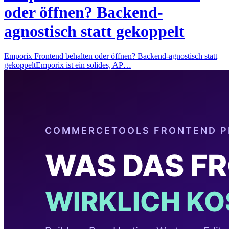
oder öffnen? Backend-
agnostisch statt gekoppelt
Emporix Frontend behalten oder öffnen? Backend-agnostisch statt
gekoppeltEmporix ist ein solides, AP…