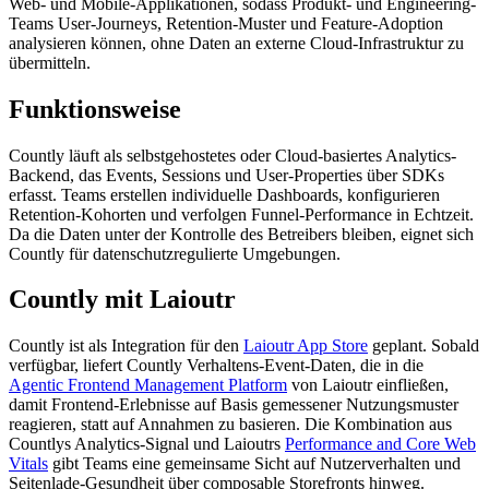
Web- und Mobile-Applikationen, sodass Produkt- und Engineering-
Teams User-Journeys, Retention-Muster und Feature-Adoption
analysieren können, ohne Daten an externe Cloud-Infrastruktur zu
übermitteln.
Funktionsweise
Countly läuft als selbstgehostetes oder Cloud-basiertes Analytics-
Backend, das Events, Sessions und User-Properties über SDKs
erfasst. Teams erstellen individuelle Dashboards, konfigurieren
Retention-Kohorten und verfolgen Funnel-Performance in Echtzeit.
Da die Daten unter der Kontrolle des Betreibers bleiben, eignet sich
Countly für datenschutzregulierte Umgebungen.
Countly mit Laioutr
Countly ist als Integration für den
Laioutr App Store
geplant. Sobald
verfügbar, liefert Countly Verhaltens-Event-Daten, die in die
Agentic Frontend Management Platform
von Laioutr einfließen,
damit Frontend-Erlebnisse auf Basis gemessener Nutzungsmuster
reagieren, statt auf Annahmen zu basieren. Die Kombination aus
Countlys Analytics-Signal und Laioutrs
Performance and Core Web
Vitals
gibt Teams eine gemeinsame Sicht auf Nutzerverhalten und
Seitenlade-Gesundheit über composable Storefronts hinweg.