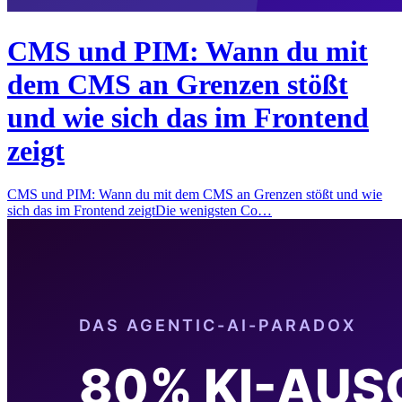
CMS und PIM: Wann du mit
dem CMS an Grenzen stößt
und wie sich das im Frontend
zeigt
CMS und PIM: Wann du mit dem CMS an Grenzen stößt und wie
sich das im Frontend zeigtDie wenigsten Co…