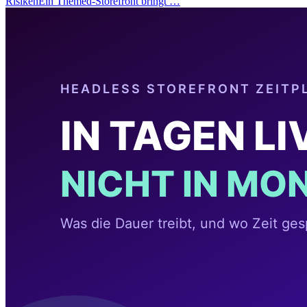
RisikenEin Themed-Storefront bringt …