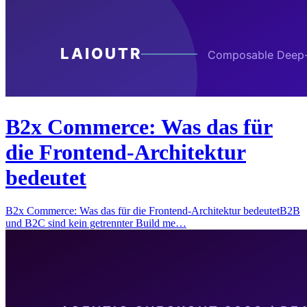
B2x Commerce: Was das für
die Frontend-Architektur
bedeutet
B2x Commerce: Was das für die Frontend-Architektur bedeutetB2B
und B2C sind kein getrennter Build me…