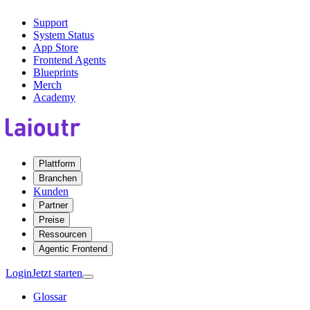
Support
System Status
App Store
Frontend Agents
Blueprints
Merch
Academy
Plattform
Branchen
Kunden
Partner
Preise
Ressourcen
Agentic Frontend
Login
Jetzt starten
Glossar