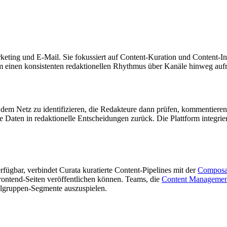
eting und E-Mail. Sie fokussiert auf Content-Kuration und Content-Inte
m einen konsistenten redaktionellen Rhythmus über Kanäle hinweg aufr
dem Netz zu identifizieren, die Redakteure dann prüfen, kommentieren 
se Daten in redaktionelle Entscheidungen zurück. Die Plattform integ
rfügbar, verbindet Curata kuratierte Content-Pipelines mit der
Composab
 Frontend-Seiten veröffentlichen können. Teams, die
Content Managemen
Zielgruppen-Segmente auszuspielen.