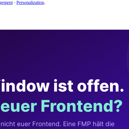
gement
·
Personalization
.