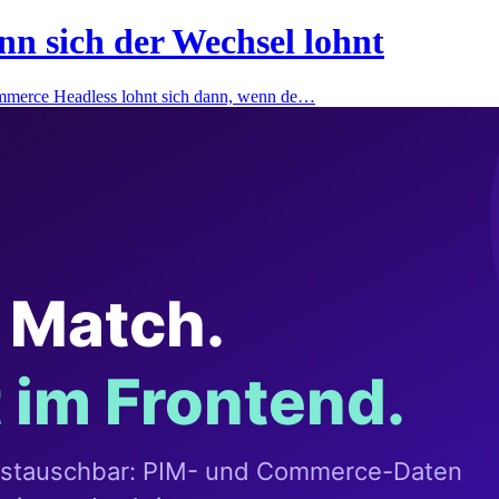
 sich der Wechsel lohnt
merce Headless lohnt sich dann, wenn de…