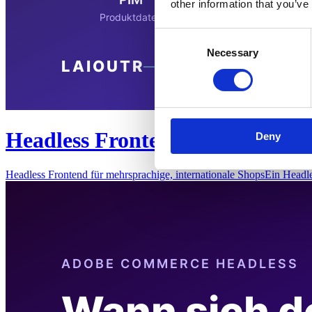
other information that you’ve
Consent
Necessary
Selection
Headless Frontend für mehrspra
Deny
Headless Frontend für mehrsprachige, internationale ShopsEin Headl