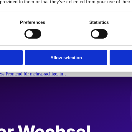
 provided to them or that they’ve collected from your use of their
Preferences
Statistics
chige, internationale Shops
Allow selection
ess Frontend für mehrsprachige, in…