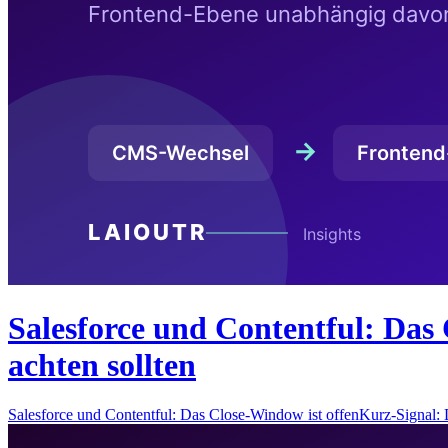
Salesforce und Contentful: Das 
achten sollten
Salesforce und Contentful: Das Close-Window ist offenKurz-Signal