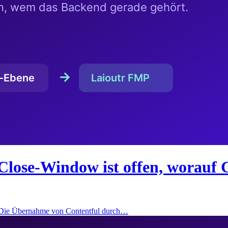
Close-Window ist offen, worauf 
: Die Übernahme von Contentful durch…