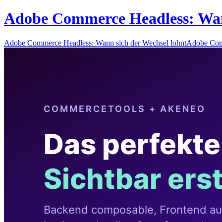
Adobe Commerce Headless: Wann
Adobe Commerce Headless: Wann sich der Wechsel lohntAdobe Com