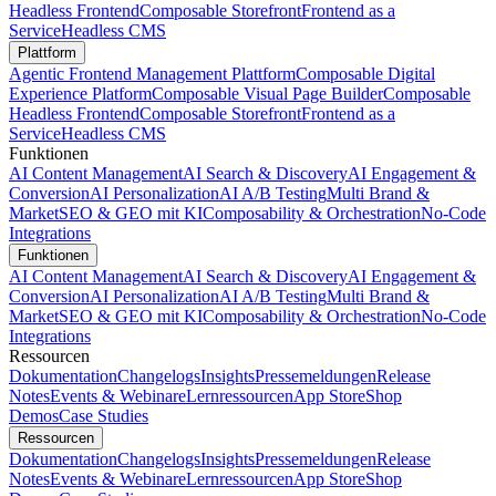
Headless Frontend
Composable Storefront
Frontend as a
Service
Headless CMS
Plattform
Agentic Frontend Management Plattform
Composable Digital
Experience Platform
Composable Visual Page Builder
Composable
Headless Frontend
Composable Storefront
Frontend as a
Service
Headless CMS
Funktionen
AI Content Management
AI Search & Discovery
AI Engagement &
Conversion
AI Personalization
AI A/B Testing
Multi Brand &
Market
SEO & GEO mit KI
Composability & Orchestration
No-Code
Integrations
Funktionen
AI Content Management
AI Search & Discovery
AI Engagement &
Conversion
AI Personalization
AI A/B Testing
Multi Brand &
Market
SEO & GEO mit KI
Composability & Orchestration
No-Code
Integrations
Ressourcen
Dokumentation
Changelogs
Insights
Pressemeldungen
Release
Notes
Events & Webinare
Lernressourcen
App Store
Shop
Demos
Case Studies
Ressourcen
Dokumentation
Changelogs
Insights
Pressemeldungen
Release
Notes
Events & Webinare
Lernressourcen
App Store
Shop