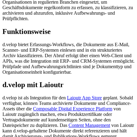
Organisationen in regulierten Branchen eingesetzt, um
Geschäftsdokumente regelkonform zu erfassen, zu klassifizieren, zu
archivieren und abzurufen, inklusive Aufbewahrungs- und
Prüfpflichten.
Funktionsweise
d.velop bietet Erfassungs-Workflows, die Dokumente aus E-Mail,
Scanner- und ERP-Systemen einlesen und in ein strukturiertes
Archiv klassifizieren. Der Abruf erfolgt über einen Web-Client und
APIs, was die Integration mit ERP- und CRM-Systemen ermöglicht.
Prüfpfade und Aufbewahrungsrichtlinien sind je Dokumenttyp und
Organisationseinheit konfigurierbar.
d.velop mit Laioutr
d.velop ist als Integration für den
Laioutr App Store
geplant. Sobald
verfügbar, können Teams archivierte Dokumente und Compliance-
Assets über die
Composable Digital Experience Platform
von
Laioutr zugänglich machen, etwa Produktzertifikate oder
Vertragsdokumente auf kundenseitigen Seiten, ohne den
Dateispeicher zu duplizieren. Das
Content Management
von Laioutr
kann d.velop-gehaltene Dokumente direkt referenzieren und hält
damit Archivierungs- und Publikations-Workflows getrennt,