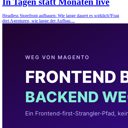
In Tagen statt Monaten live
Headless Storefront aufbauen: Wie lange dauert es wirklich?Frag
drei Agenturen, wie lange der Aufbau…