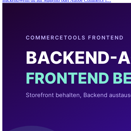
BackendWenn du auf Magento oder Adobe Commerce l…