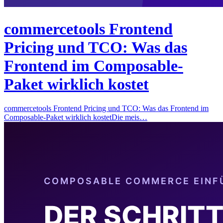
commercetools Frontend
Pricing und TCO: Was das
Frontend im Composable-
Paket wirklich kostet
commercetools Frontend Pricing und TCO: Was das Frontend im
Composable-Paket wirklich kostetDie meis…