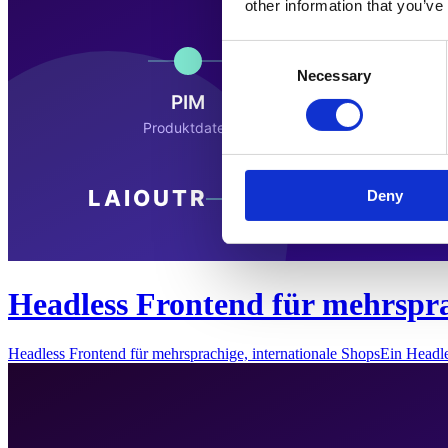
other information that you’ve
Consent
Necessary
Selection
Deny
Headless Frontend für mehrspra
Headless Frontend für mehrsprachige, internationale ShopsEin Headl