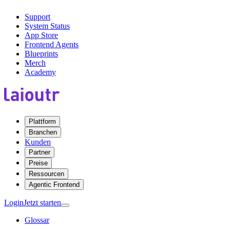
Support
System Status
App Store
Frontend Agents
Blueprints
Merch
Academy
Plattform
Branchen
Kunden
Partner
Preise
Ressourcen
Agentic Frontend
Login
Jetzt starten
Glossar