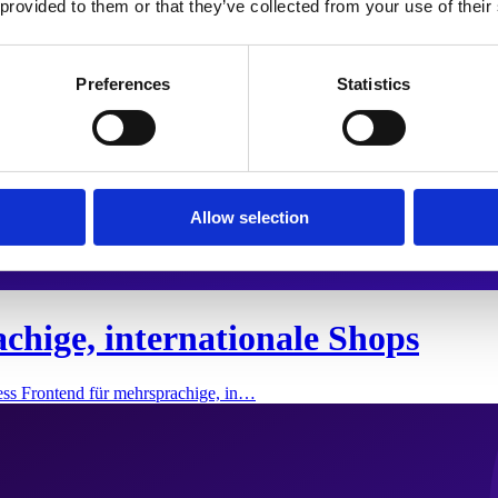
 provided to them or that they’ve collected from your use of their
Preferences
Statistics
Allow selection
chige, internationale Shops
ess Frontend für mehrsprachige, in…