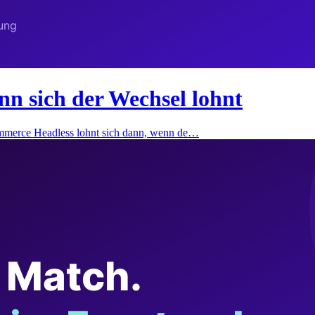
 sich der Wechsel lohnt
merce Headless lohnt sich dann, wenn de…