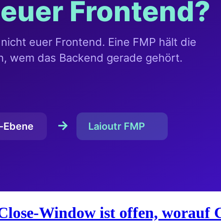
Close-Window ist offen, worauf 