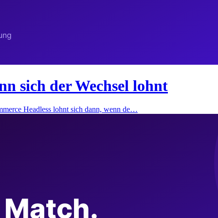
 sich der Wechsel lohnt
merce Headless lohnt sich dann, wenn de…