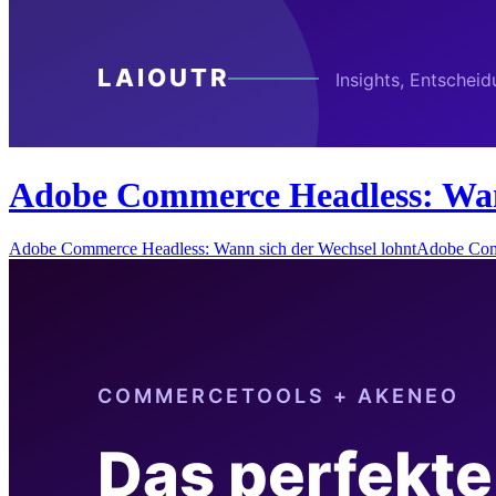
Adobe Commerce Headless: Wann
Adobe Commerce Headless: Wann sich der Wechsel lohntAdobe Com