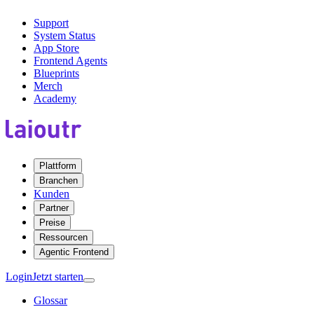
Support
System Status
App Store
Frontend Agents
Blueprints
Merch
Academy
Plattform
Branchen
Kunden
Partner
Preise
Ressourcen
Agentic Frontend
Login
Jetzt starten
Glossar