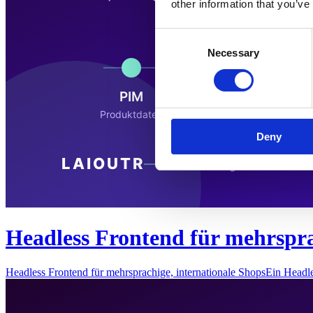
other information that you’ve
Consent
Necessary
Selection
Deny
Headless Frontend für mehrspra
Headless Frontend für mehrsprachige, internationale ShopsEin Headl