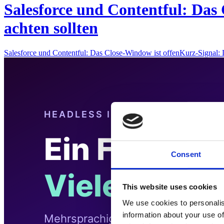
Salesforce und Contentful: Das 
achten sollten
Salesforce und Contentful: Das Close-Window ist offenKurz-Signal
Consent
This website uses cookies
We use cookies to personalis
information about your use of