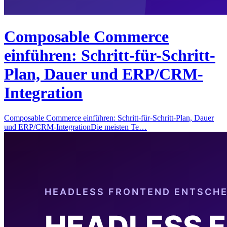
Composable Commerce
einführen: Schritt-für-Schritt-
Plan, Dauer und ERP/CRM-
Integration
Composable Commerce einführen: Schritt-für-Schritt-Plan, Dauer
und ERP/CRM-IntegrationDie meisten Te…