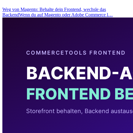
Weg von Magento: Behalte dein Frontend, wechsle das
BackendWenn du auf Magento oder Adobe Commerce l…