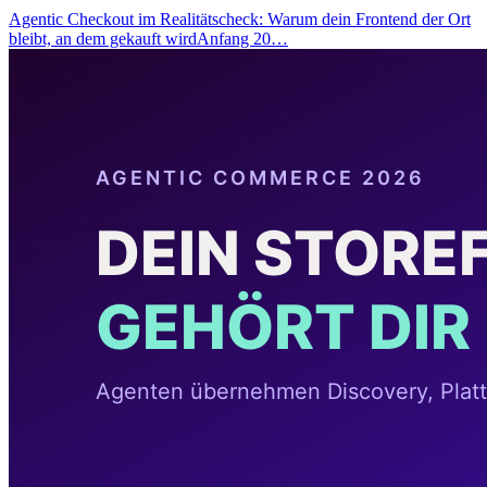
Agentic Checkout im Realitätscheck: Warum dein Frontend der Ort
bleibt, an dem gekauft wirdAnfang 20…