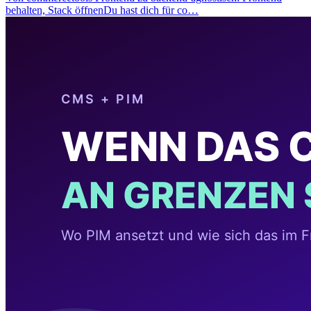
behalten, Stack öffnenDu hast dich für co…