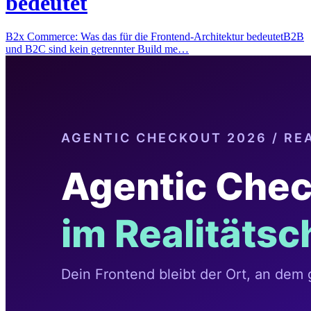
bedeutet
B2x Commerce: Was das für die Frontend-Architektur bedeutetB2B
und B2C sind kein getrennter Build me…