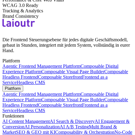
WCAG 3.0 Ready
Tracking & Analytics
Brand Consistency
Die Frontend Steuerungsebene für jedes digitale Geschäftsmodell,
gebaut in Stunden, integriert mit jedem System, vollständig in eurer
Hand.
Plattform
Agentic Frontend Management Plattform
Composable Digital
Experience Platform
Composable Visual Page Builder
Composable
Headless Frontend
Composable Storefront
Frontend as a
Service
Headless CMS
Plattform
Agentic Frontend Management Plattform
Composable Digital
Experience Platform
Composable Visual Page Builder
Composable
Headless Frontend
Composable Storefront
Frontend as a
Service
Headless CMS
Funktionen
AI Content Management
AI Search & Discovery
AI Engagement &
Conversion
AI Personalization
AI A/B Testing
Multi Brand &
Market
SEO & GEO mit KI
Composability & Orchestration
No-Code