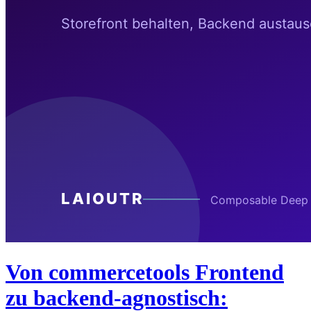
Von commercetools Frontend
zu backend-agnostisch: