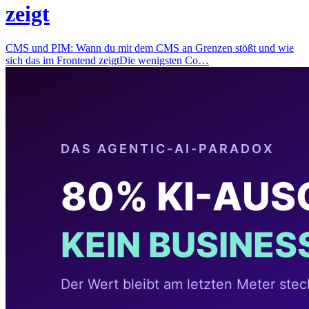
zeigt
CMS und PIM: Wann du mit dem CMS an Grenzen stößt und wie
sich das im Frontend zeigtDie wenigsten Co…