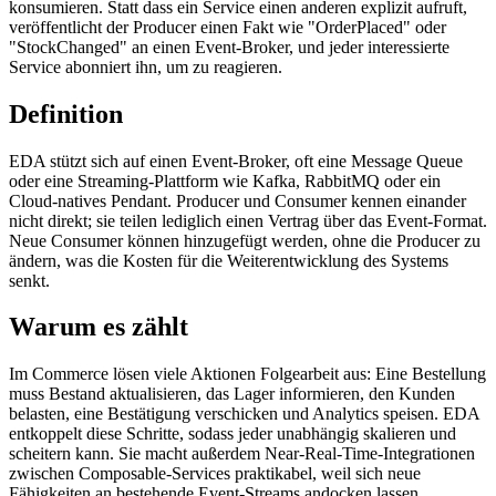
konsumieren. Statt dass ein Service einen anderen explizit aufruft,
veröffentlicht der Producer einen Fakt wie "OrderPlaced" oder
"StockChanged" an einen Event-Broker, und jeder interessierte
Service abonniert ihn, um zu reagieren.
Definition
EDA stützt sich auf einen Event-Broker, oft eine Message Queue
oder eine Streaming-Plattform wie Kafka, RabbitMQ oder ein
Cloud-natives Pendant. Producer und Consumer kennen einander
nicht direkt; sie teilen lediglich einen Vertrag über das Event-Format.
Neue Consumer können hinzugefügt werden, ohne die Producer zu
ändern, was die Kosten für die Weiterentwicklung des Systems
senkt.
Warum es zählt
Im Commerce lösen viele Aktionen Folgearbeit aus: Eine Bestellung
muss Bestand aktualisieren, das Lager informieren, den Kunden
belasten, eine Bestätigung verschicken und Analytics speisen. EDA
entkoppelt diese Schritte, sodass jeder unabhängig skalieren und
scheitern kann. Sie macht außerdem Near-Real-Time-Integrationen
zwischen Composable-Services praktikabel, weil sich neue
Fähigkeiten an bestehende Event-Streams andocken lassen.