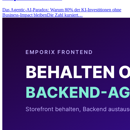
Das Agentic-AI-Paradox: Warum 80% der KI-Investitionen ohne
Business-Impact bleibenDie Zahl kursiert…