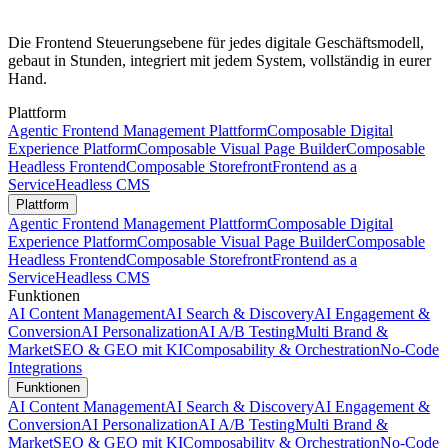
Die Frontend Steuerungsebene für jedes digitale Geschäftsmodell,
gebaut in Stunden, integriert mit jedem System, vollständig in eurer
Hand.
Plattform
Agentic Frontend Management Plattform
Composable Digital
Experience Platform
Composable Visual Page Builder
Composable
Headless Frontend
Composable Storefront
Frontend as a
Service
Headless CMS
Plattform
Agentic Frontend Management Plattform
Composable Digital
Experience Platform
Composable Visual Page Builder
Composable
Headless Frontend
Composable Storefront
Frontend as a
Service
Headless CMS
Funktionen
AI Content Management
AI Search & Discovery
AI Engagement &
Conversion
AI Personalization
AI A/B Testing
Multi Brand &
Market
SEO & GEO mit KI
Composability & Orchestration
No-Code
Integrations
Funktionen
AI Content Management
AI Search & Discovery
AI Engagement &
Conversion
AI Personalization
AI A/B Testing
Multi Brand &
Market
SEO & GEO mit KI
Composability & Orchestration
No-Code