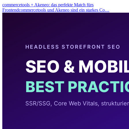
commercetools + Akeneo: das perfekte Match fürs
Frontendcommercetools und Akeneo sind ein starkes Co…