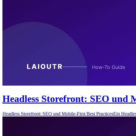
Headless Storefront: SEO und Mo
Headless Storefront: SEO und Mobile-First Best PracticesEin Headle