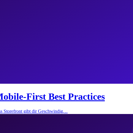
bile-First Best Practices
ss Storefront gibt dir Geschwindig…