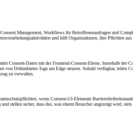
die Consent Management, Workflows für Betroffenenanfragen und Compl
enverarbeitungsaktivitäten und hilft Organisationen, ihre Pflichten a
rbindet Consent-Daten mit der Frontend-Consent-Ebene. Innerhalb der C
den von Drittanbieter-Tags am Edge steuern. Sobald verfügbar, teilen
zeug zu verwalten.
enschutzpflichten, wenn Consent-UI-Elemente Barrierefreiheitsstanda
m
und stellen sicher, dass das, was einem Besucher angezeigt wird, ste