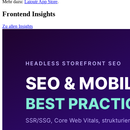
Mehr dazu:
Laioutr App Store
.
Frontend Insights
Zu allen Insights