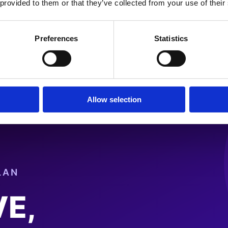
 provided to them or that they’ve collected from your use of their
Preferences
Statistics
eren: Ablauf, Kosten, Wartung u
Allow selection
RisikenEin Themed-Storefront bringt …