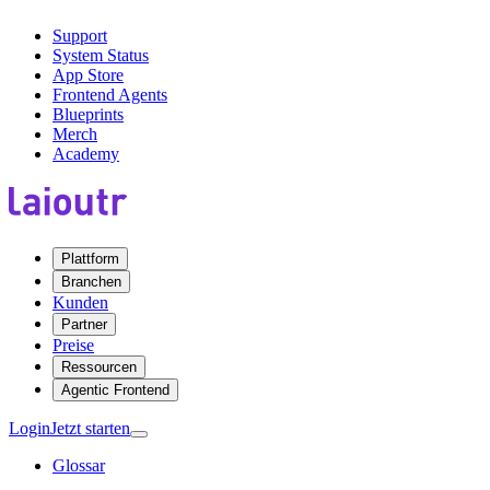
Support
System Status
App Store
Frontend Agents
Blueprints
Merch
Academy
Plattform
Branchen
Kunden
Partner
Preise
Ressourcen
Agentic Frontend
Login
Jetzt starten
Glossar