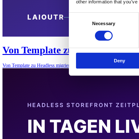
other information that you’ve
Consent
Necessary
Selection
Von Template zu Headless migri
Deny
Von Template zu Headless migrieren: Ablauf, Kosten, Wartung und 