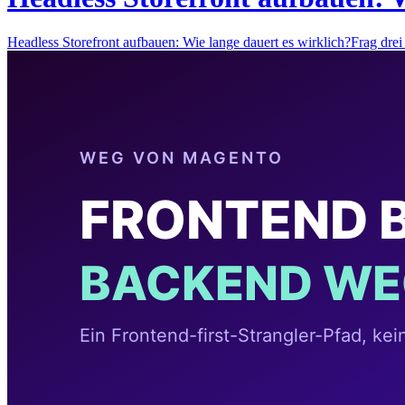
Headless Storefront aufbauen: Wie lange dauert es wirklich?Frag dr