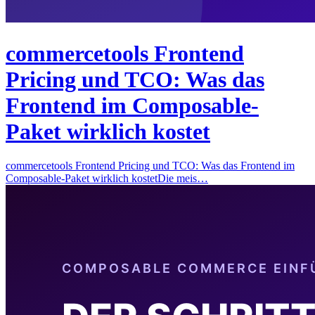
commercetools Frontend
Pricing und TCO: Was das
Frontend im Composable-
Paket wirklich kostet
commercetools Frontend Pricing und TCO: Was das Frontend im
Composable-Paket wirklich kostetDie meis…