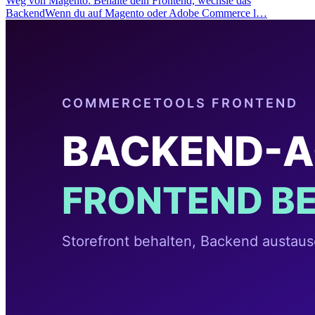
Weg von Magento: Behalte dein Frontend, wechsle das
BackendWenn du auf Magento oder Adobe Commerce l…