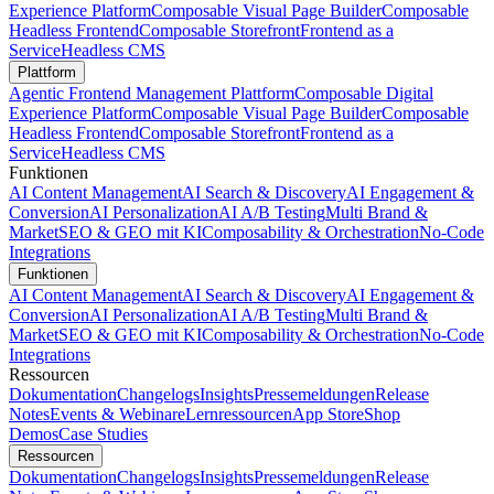
Experience Platform
Composable Visual Page Builder
Composable
Headless Frontend
Composable Storefront
Frontend as a
Service
Headless CMS
Plattform
Agentic Frontend Management Plattform
Composable Digital
Experience Platform
Composable Visual Page Builder
Composable
Headless Frontend
Composable Storefront
Frontend as a
Service
Headless CMS
Funktionen
AI Content Management
AI Search & Discovery
AI Engagement &
Conversion
AI Personalization
AI A/B Testing
Multi Brand &
Market
SEO & GEO mit KI
Composability & Orchestration
No-Code
Integrations
Funktionen
AI Content Management
AI Search & Discovery
AI Engagement &
Conversion
AI Personalization
AI A/B Testing
Multi Brand &
Market
SEO & GEO mit KI
Composability & Orchestration
No-Code
Integrations
Ressourcen
Dokumentation
Changelogs
Insights
Pressemeldungen
Release
Notes
Events & Webinare
Lernressourcen
App Store
Shop
Demos
Case Studies
Ressourcen
Dokumentation
Changelogs
Insights
Pressemeldungen
Release