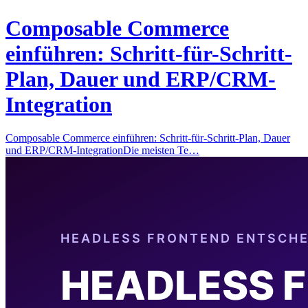
Composable Commerce
einführen: Schritt-für-Schritt-
Plan, Dauer und ERP/CRM-
Integration
Composable Commerce einführen: Schritt-für-Schritt-Plan, Dauer
und ERP/CRM-IntegrationDie meisten Te…