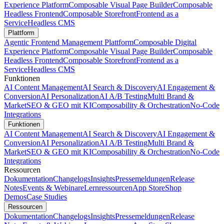
Experience Platform
Composable Visual Page Builder
Composable
Headless Frontend
Composable Storefront
Frontend as a
Service
Headless CMS
Plattform
Agentic Frontend Management Plattform
Composable Digital
Experience Platform
Composable Visual Page Builder
Composable
Headless Frontend
Composable Storefront
Frontend as a
Service
Headless CMS
Funktionen
AI Content Management
AI Search & Discovery
AI Engagement &
Conversion
AI Personalization
AI A/B Testing
Multi Brand &
Market
SEO & GEO mit KI
Composability & Orchestration
No-Code
Integrations
Funktionen
AI Content Management
AI Search & Discovery
AI Engagement &
Conversion
AI Personalization
AI A/B Testing
Multi Brand &
Market
SEO & GEO mit KI
Composability & Orchestration
No-Code
Integrations
Ressourcen
Dokumentation
Changelogs
Insights
Pressemeldungen
Release
Notes
Events & Webinare
Lernressourcen
App Store
Shop
Demos
Case Studies
Ressourcen
Dokumentation
Changelogs
Insights
Pressemeldungen
Release