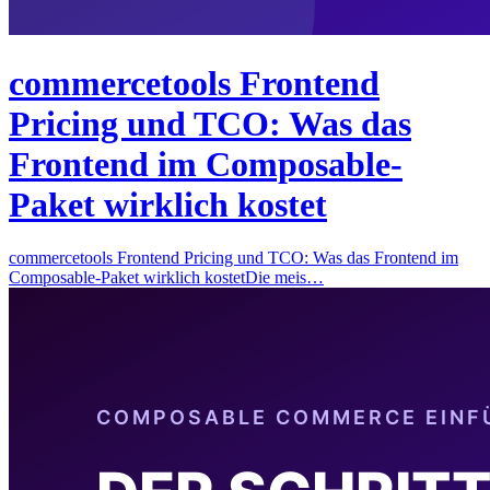
commercetools Frontend
Pricing und TCO: Was das
Frontend im Composable-
Paket wirklich kostet
commercetools Frontend Pricing und TCO: Was das Frontend im
Composable-Paket wirklich kostetDie meis…