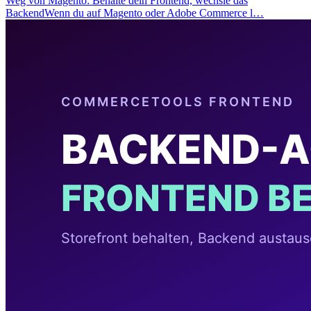
Weg von Magento: Behalte dein Frontend, wechsle das
BackendWenn du auf Magento oder Adobe Commerce l…