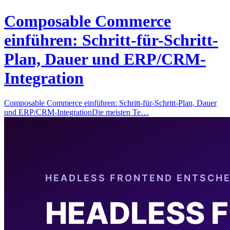
Composable Commerce
einführen: Schritt-für-Schritt-
Plan, Dauer und ERP/CRM-
Integration
Composable Commerce einführen: Schritt-für-Schritt-Plan, Dauer
und ERP/CRM-IntegrationDie meisten Te…