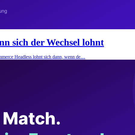
 sich der Wechsel lohnt
merce Headless lohnt sich dann, wenn de…