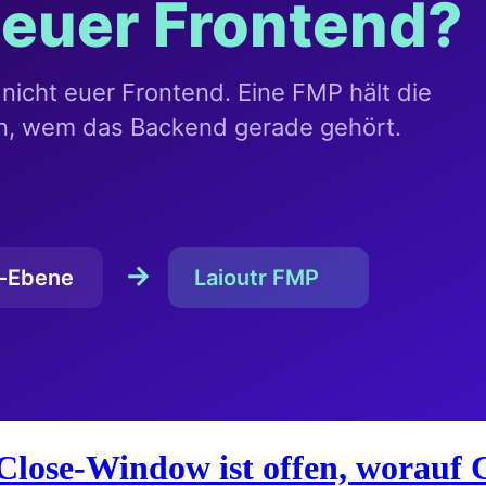
Close-Window ist offen, worauf 