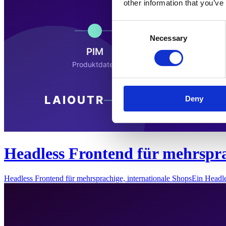
other information that you’ve
Consent
Necessary
Selection
Deny
Headless Frontend für mehrspra
Headless Frontend für mehrsprachige, internationale ShopsEin Headl