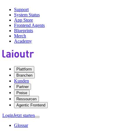
Support
System Status
App Store
Frontend Agents
Blueprints
Merch
Academy
Plattform
Branchen
Kunden
Partner
Preise
Ressourcen
Agentic Frontend
Login
Jetzt starten
Glossar