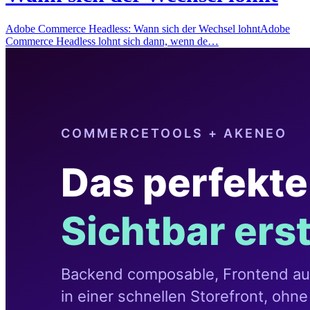
Adobe Commerce Headless: Wann sich der Wechsel lohntAdobe
Commerce Headless lohnt sich dann, wenn de…