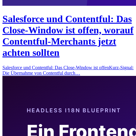
Salesforce und Contentful: Das
Close-Window ist offen, worauf
Contentful-Merchants jetzt
achten sollten
Salesforce und Contentful: Das Close-Window ist offenKurz-Signal:
Die Übernahme von Contentful durch…