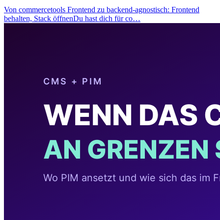
Von commercetools Frontend zu backend-agnostisch: Frontend
behalten, Stack öffnenDu hast dich für co…