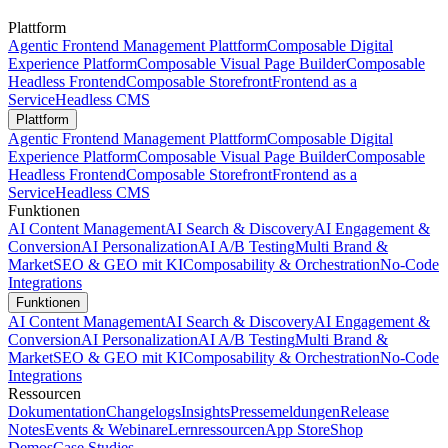
Plattform
Agentic Frontend Management Plattform
Composable Digital
Experience Platform
Composable Visual Page Builder
Composable
Headless Frontend
Composable Storefront
Frontend as a
Service
Headless CMS
Plattform
Agentic Frontend Management Plattform
Composable Digital
Experience Platform
Composable Visual Page Builder
Composable
Headless Frontend
Composable Storefront
Frontend as a
Service
Headless CMS
Funktionen
AI Content Management
AI Search & Discovery
AI Engagement &
Conversion
AI Personalization
AI A/B Testing
Multi Brand &
Market
SEO & GEO mit KI
Composability & Orchestration
No-Code
Integrations
Funktionen
AI Content Management
AI Search & Discovery
AI Engagement &
Conversion
AI Personalization
AI A/B Testing
Multi Brand &
Market
SEO & GEO mit KI
Composability & Orchestration
No-Code
Integrations
Ressourcen
Dokumentation
Changelogs
Insights
Pressemeldungen
Release
Notes
Events & Webinare
Lernressourcen
App Store
Shop
Demos
Case Studies