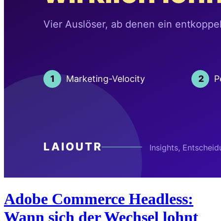
Adobe Commerce Headless:
Wann sich der Wechsel lohnt