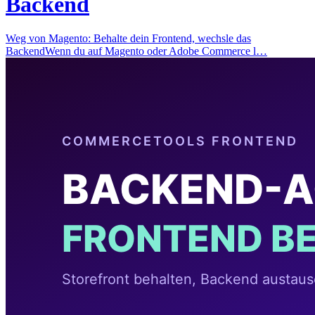
Backend
Weg von Magento: Behalte dein Frontend, wechsle das
BackendWenn du auf Magento oder Adobe Commerce l…