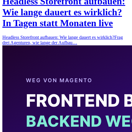
Headless Storefront aufbauen:
Wie lange dauert es wirklich?
In Tagen statt Monaten live
Headless Storefront aufbauen: Wie lange dauert es wirklich?Frag
drei Agenturen, wie lange der Aufbau…