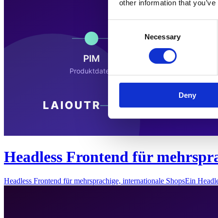
other information that you’ve
Consent
Necessary
Selection
Deny
Headless Frontend für mehrspra
Headless Frontend für mehrsprachige, internationale ShopsEin Headl