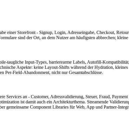
abe einer Storefront - Signup, Login, Adresseingabe, Checkout, Retour
 Formulare sind der Ort, an dem Nutzer am häufigsten abbrechen; klei
e-taugliche Input-Types, barrierearme Labels, Autofill-Kompatibilität
chnische Aspekte: keine Layout-Shifts während der Hydration, kleines 
ken Per-Field-Abandonment, nicht nur Gesamtabschlüsse.
 Services an - Customer, Adressvalidierung, Steuer, Fraud, Payment -
 Optimization ist damit auch ein Architekturthema. Streamende Validie
er über gemeinsame Component Libraries für Web, App und Partner-Inte