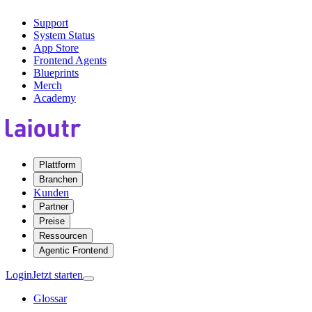
Support
System Status
App Store
Frontend Agents
Blueprints
Merch
Academy
Plattform
Branchen
Kunden
Partner
Preise
Ressourcen
Agentic Frontend
Login
Jetzt starten
Glossar