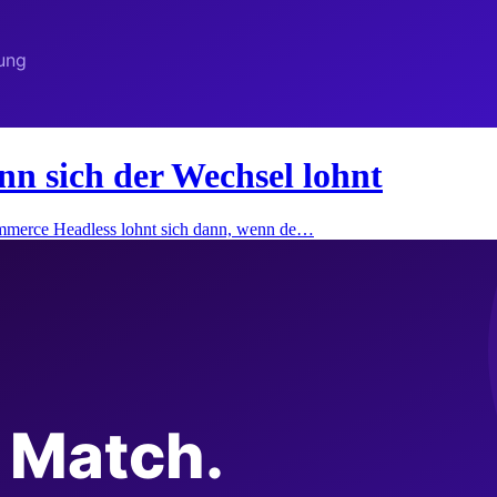
 sich der Wechsel lohnt
merce Headless lohnt sich dann, wenn de…