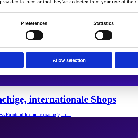
 provided to them or that they’ve collected from your use of their
Preferences
Statistics
Allow selection
chige, internationale Shops
ess Frontend für mehrsprachige, in…