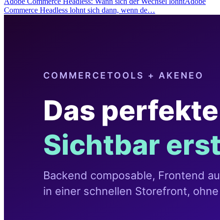
Adobe Commerce Headless: Wann sich der Wechsel lohntAdobe
Commerce Headless lohnt sich dann, wenn de…