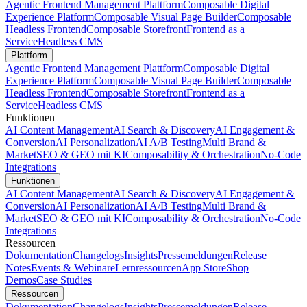
Agentic Frontend Management Plattform
Composable Digital
Experience Platform
Composable Visual Page Builder
Composable
Headless Frontend
Composable Storefront
Frontend as a
Service
Headless CMS
Plattform
Agentic Frontend Management Plattform
Composable Digital
Experience Platform
Composable Visual Page Builder
Composable
Headless Frontend
Composable Storefront
Frontend as a
Service
Headless CMS
Funktionen
AI Content Management
AI Search & Discovery
AI Engagement &
Conversion
AI Personalization
AI A/B Testing
Multi Brand &
Market
SEO & GEO mit KI
Composability & Orchestration
No-Code
Integrations
Funktionen
AI Content Management
AI Search & Discovery
AI Engagement &
Conversion
AI Personalization
AI A/B Testing
Multi Brand &
Market
SEO & GEO mit KI
Composability & Orchestration
No-Code
Integrations
Ressourcen
Dokumentation
Changelogs
Insights
Pressemeldungen
Release
Notes
Events & Webinare
Lernressourcen
App Store
Shop
Demos
Case Studies
Ressourcen
Dokumentation
Changelogs
Insights
Pressemeldungen
Release