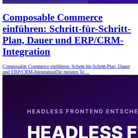
Composable Commerce
einführen: Schritt-für-Schritt-
Plan, Dauer und ERP/CRM-
Integration
Composable Commerce einführen: Schritt-für-Schritt-Plan, Dauer
und ERP/CRM-IntegrationDie meisten Te…