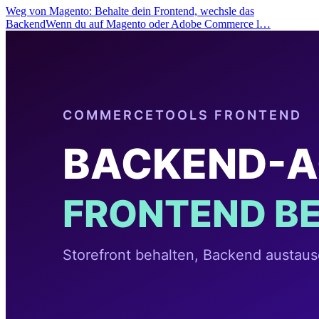
Weg von Magento: Behalte dein Frontend, wechsle das
BackendWenn du auf Magento oder Adobe Commerce l…