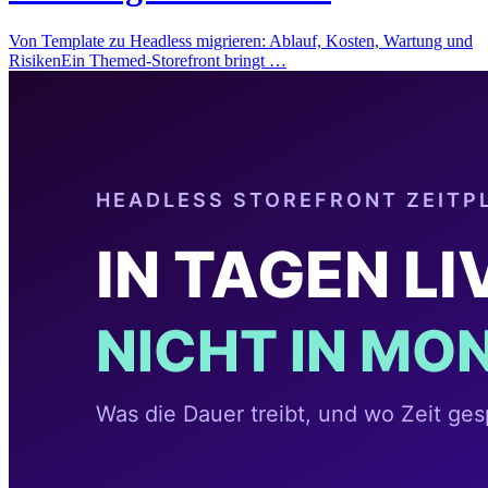
Von Template zu Headless migrieren: Ablauf, Kosten, Wartung und
RisikenEin Themed-Storefront bringt …