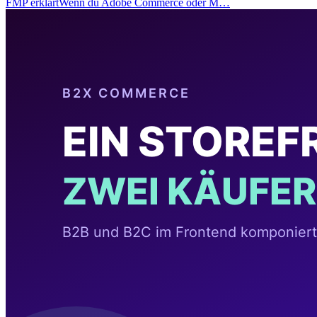
FMP erklärtWenn du Adobe Commerce oder M…