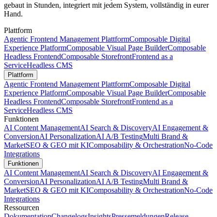
gebaut in Stunden, integriert mit jedem System, vollständig in eurer
Hand.
Plattform
Agentic Frontend Management Plattform
Composable Digital
Experience Platform
Composable Visual Page Builder
Composable
Headless Frontend
Composable Storefront
Frontend as a
Service
Headless CMS
Plattform
Agentic Frontend Management Plattform
Composable Digital
Experience Platform
Composable Visual Page Builder
Composable
Headless Frontend
Composable Storefront
Frontend as a
Service
Headless CMS
Funktionen
AI Content Management
AI Search & Discovery
AI Engagement &
Conversion
AI Personalization
AI A/B Testing
Multi Brand &
Market
SEO & GEO mit KI
Composability & Orchestration
No-Code
Integrations
Funktionen
AI Content Management
AI Search & Discovery
AI Engagement &
Conversion
AI Personalization
AI A/B Testing
Multi Brand &
Market
SEO & GEO mit KI
Composability & Orchestration
No-Code
Integrations
Ressourcen
Dokumentation
Changelogs
Insights
Pressemeldungen
Release