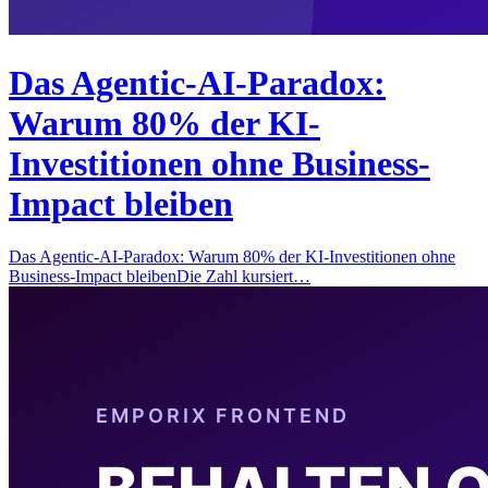
Das Agentic-AI-Paradox:
Warum 80% der KI-
Investitionen ohne Business-
Impact bleiben
Das Agentic-AI-Paradox: Warum 80% der KI-Investitionen ohne
Business-Impact bleibenDie Zahl kursiert…