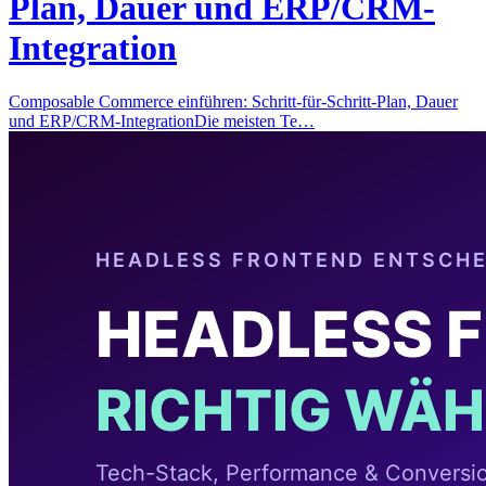
Plan, Dauer und ERP/CRM-
Integration
Composable Commerce einführen: Schritt-für-Schritt-Plan, Dauer
und ERP/CRM-IntegrationDie meisten Te…