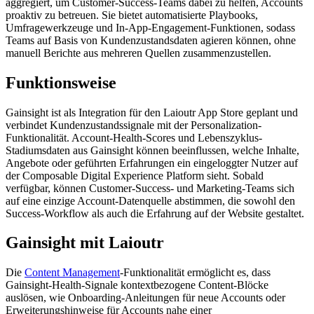
aggregiert, um Customer-Success-Teams dabei zu helfen, Accounts
proaktiv zu betreuen. Sie bietet automatisierte Playbooks,
Umfragewerkzeuge und In-App-Engagement-Funktionen, sodass
Teams auf Basis von Kundenzustandsdaten agieren können, ohne
manuell Berichte aus mehreren Quellen zusammenzustellen.
Funktionsweise
Gainsight ist als Integration für den Laioutr App Store geplant und
verbindet Kundenzustandssignale mit der Personalization-
Funktionalität. Account-Health-Scores und Lebenszyklus-
Stadiumsdaten aus Gainsight können beeinflussen, welche Inhalte,
Angebote oder geführten Erfahrungen ein eingeloggter Nutzer auf
der Composable Digital Experience Platform sieht. Sobald
verfügbar, können Customer-Success- und Marketing-Teams sich
auf eine einzige Account-Datenquelle abstimmen, die sowohl den
Success-Workflow als auch die Erfahrung auf der Website gestaltet.
Gainsight mit Laioutr
Die
Content Management
-Funktionalität ermöglicht es, dass
Gainsight-Health-Signale kontextbezogene Content-Blöcke
auslösen, wie Onboarding-Anleitungen für neue Accounts oder
Erweiterungshinweise für Accounts nahe einer