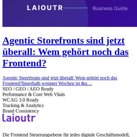
Agentic Storefronts sind jetzt
überall: Wem gehört noch das
Frontend?
Agentic Storefronts sind jetzt überall: Wem gehört noch das
Frontend?Innerhalb weniger Wochen ist &q…
SEO / GEO / AEO Ready
Performance & Core Web Vitals
WCAG 3.0 Ready
Tracking & Analytics
Brand Consistency
Die Frontend Steuerungsebene für jedes digitale Geschäftsmodell,