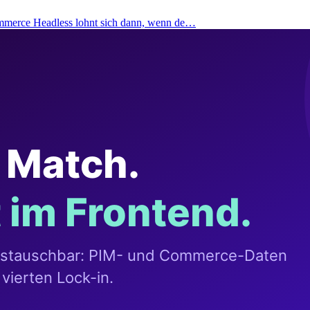
merce Headless lohnt sich dann, wenn de…