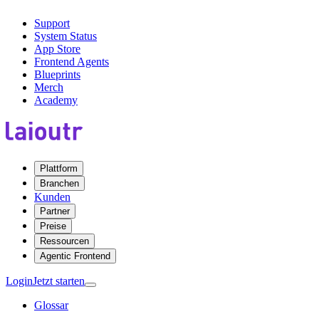
Support
System Status
App Store
Frontend Agents
Blueprints
Merch
Academy
Plattform
Branchen
Kunden
Partner
Preise
Ressourcen
Agentic Frontend
Login
Jetzt starten
Glossar