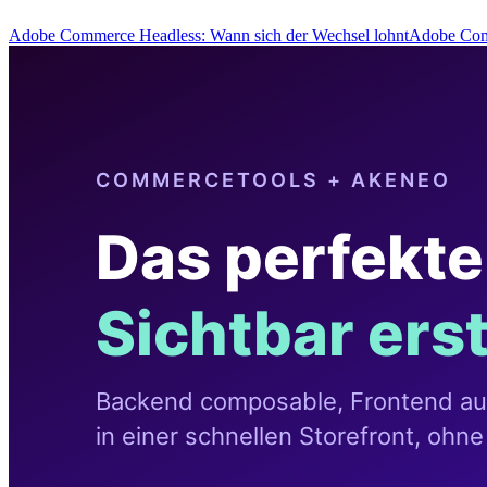
Adobe Commerce Headless: Wann sich der Wechsel lohntAdobe Com