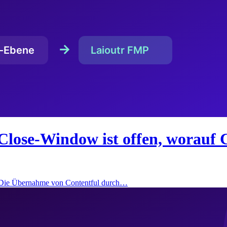
Close-Window ist offen, worauf 
: Die Übernahme von Contentful durch…