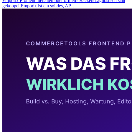
Emporix Frontend behalten oder öffnen? Backend-agnostisch statt
gekoppeltEmporix ist ein solides, AP…