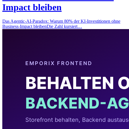
Impact bleiben
Das Agentic-AI-Paradox: Warum 80% der KI-Investitionen ohne
Business-Impact bleibenDie Zahl kursiert…