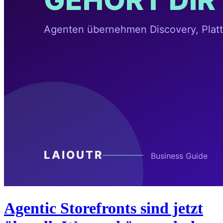
Agentic Storefronts sind jetzt