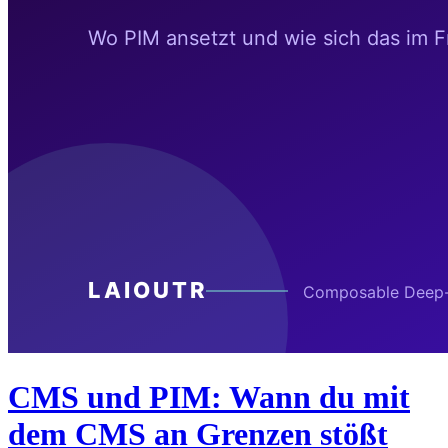
CMS und PIM: Wann du mit
dem CMS an Grenzen stößt