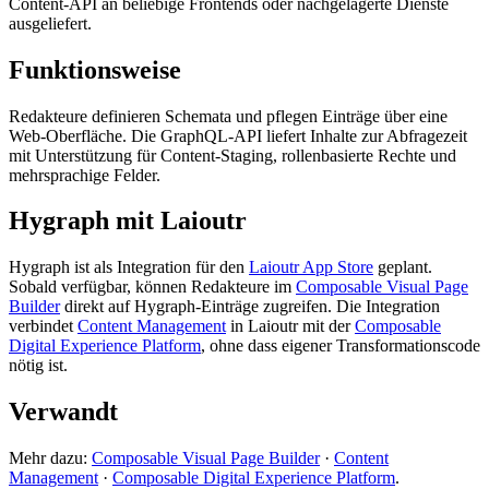
Content-API an beliebige Frontends oder nachgelagerte Dienste
ausgeliefert.
Funktionsweise
Redakteure definieren Schemata und pflegen Einträge über eine
Web-Oberfläche. Die GraphQL-API liefert Inhalte zur Abfragezeit
mit Unterstützung für Content-Staging, rollenbasierte Rechte und
mehrsprachige Felder.
Hygraph mit Laioutr
Hygraph ist als Integration für den
Laioutr App Store
geplant.
Sobald verfügbar, können Redakteure im
Composable Visual Page
Builder
direkt auf Hygraph-Einträge zugreifen. Die Integration
verbindet
Content Management
in Laioutr mit der
Composable
Digital Experience Platform
, ohne dass eigener Transformationscode
nötig ist.
Verwandt
Mehr dazu:
Composable Visual Page Builder
·
Content
Management
·
Composable Digital Experience Platform
.