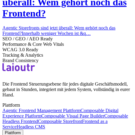
überall: Wem gehört noch das
Frontend?
Agentic Storefronts sind jetzt überall: Wem gehört noch das
Frontend?Innerhalb weniger Wochen ist &q…
SEO / GEO / AEO Ready
Performance & Core Web Vitals
WCAG 3.0 Ready
Tracking & Analytics
Brand Consistency
Die Frontend Steuerungsebene für jedes digitale Geschäftsmodell,
gebaut in Stunden, integriert mit jedem System, vollständig in eurer
Hand.
Plattform
Agentic Frontend Management Plattform
Composable Digital
Experience Platform
Composable Visual Page Builder
Composable
Headless Frontend
Composable Storefront
Frontend as a
Service
Headless CMS
Plattform