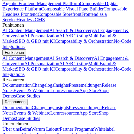
Agentic Frontend Management Plattform
Composable Digital
Experience Platform
Composable Visual Page Builder
Composable
Headless Frontend
Composable Storefront
Frontend as a
Service
Headless CMS
Funktionen
AI Content Management
AI Search & Discovery
AI Engagement &
Conversion
AI Personalization
AI A/B Testing
Multi Brand &
Market
SEO & GEO mit KI
Composability & Orchestration
No-Code
Integrations
Funktionen
AI Content Management
AI Search & Discovery
AI Engagement &
Conversion
AI Personalization
AI A/B Testing
Multi Brand &
Market
SEO & GEO mit KI
Composability & Orchestration
No-Code
Integrations
Ressourcen
Dokumentation
Changelogs
Insights
Pressemeldungen
Release
Notes
Events & Webinare
Lernressourcen
App Store
Shop
Demos
Case Studies
Ressourcen
Dokumentation
Changelogs
Insights
Pressemeldungen
Release
Notes
Events & Webinare
Lernressourcen
App Store
Shop
Demos
Case Studies
Unternehmen
Über uns
Beirat
Warum Laioutr
Partner Programm
Whitelabel