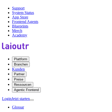
Support
System Status
App Store
Frontend Agents
Blueprints
Merch
Academy
Plattform
Branchen
Kunden
Partner
Preise
Ressourcen
Agentic Frontend
Login
Jetzt starten
Glossar