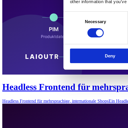
other information that you’ve
Consent
Necessary
Selection
Deny
Headless Frontend für mehrspra
Headless Frontend für mehrsprachige, internationale ShopsEin Headl