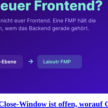
Close-Window ist offen, worauf 