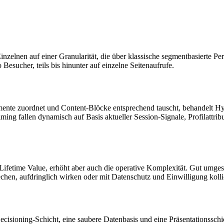
nzelnen auf einer Granularität, die über klassische segmentbasierte Pers
Besucher, teils bis hinunter auf einzelne Seitenaufrufe.
mente zuordnet und Content-Blöcke entsprechend tauscht, behandelt Hy
ng fallen dynamisch auf Basis aktueller Session-Signale, Profilattribu
fetime Value, erhöht aber auch die operative Komplexität. Gut umgeset
rechen, aufdringlich wirken oder mit Datenschutz und Einwilligung kolli
ecisioning-Schicht, eine saubere Datenbasis und eine Präsentationssch