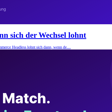
 sich der Wechsel lohnt
merce Headless lohnt sich dann, wenn de…