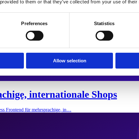
 provided to them or that they’ve collected from your use of their
Preferences
Statistics
Allow selection
chige, internationale Shops
ess Frontend für mehrsprachige, in…