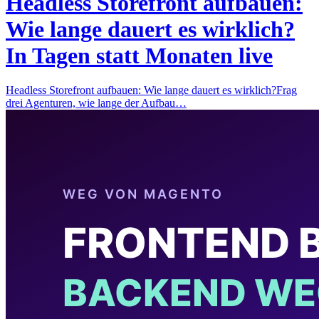
Headless Storefront aufbauen:
Wie lange dauert es wirklich?
In Tagen statt Monaten live
Headless Storefront aufbauen: Wie lange dauert es wirklich?Frag
drei Agenturen, wie lange der Aufbau…