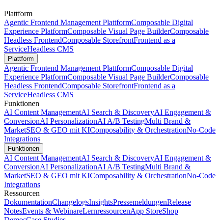
Plattform
Agentic Frontend Management Plattform
Composable Digital
Experience Platform
Composable Visual Page Builder
Composable
Headless Frontend
Composable Storefront
Frontend as a
Service
Headless CMS
Plattform
Agentic Frontend Management Plattform
Composable Digital
Experience Platform
Composable Visual Page Builder
Composable
Headless Frontend
Composable Storefront
Frontend as a
Service
Headless CMS
Funktionen
AI Content Management
AI Search & Discovery
AI Engagement &
Conversion
AI Personalization
AI A/B Testing
Multi Brand &
Market
SEO & GEO mit KI
Composability & Orchestration
No-Code
Integrations
Funktionen
AI Content Management
AI Search & Discovery
AI Engagement &
Conversion
AI Personalization
AI A/B Testing
Multi Brand &
Market
SEO & GEO mit KI
Composability & Orchestration
No-Code
Integrations
Ressourcen
Dokumentation
Changelogs
Insights
Pressemeldungen
Release
Notes
Events & Webinare
Lernressourcen
App Store
Shop
Demos
Case Studies