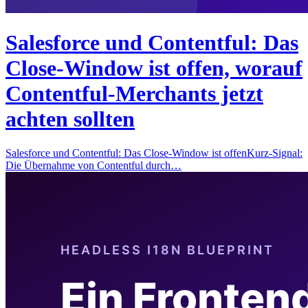
Salesforce und Contentful: Das
Close-Window ist offen, worauf
Contentful-Merchants jetzt
achten sollten
Salesforce und Contentful: Das Close-Window ist offenKurz-Signal:
Die Übernahme von Contentful durch…