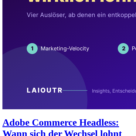
Adobe Commerce Headless:
Wann sich der Wechsel lohnt