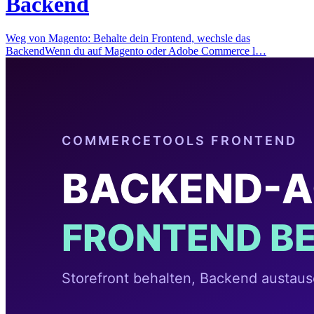
Backend
Weg von Magento: Behalte dein Frontend, wechsle das
BackendWenn du auf Magento oder Adobe Commerce l…