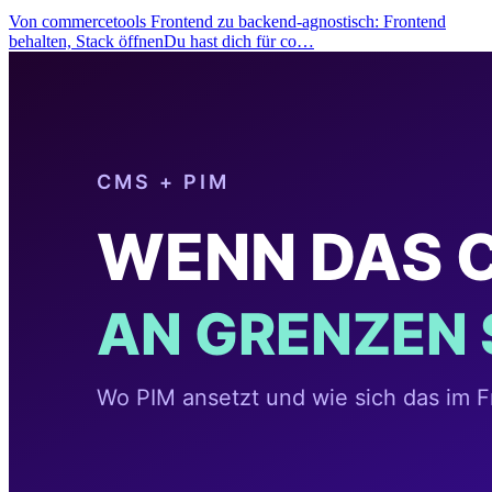
Von commercetools Frontend zu backend-agnostisch: Frontend
behalten, Stack öffnenDu hast dich für co…