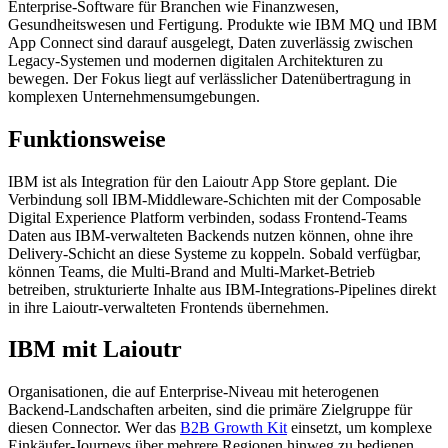
Enterprise-Software für Branchen wie Finanzwesen,
Gesundheitswesen und Fertigung. Produkte wie IBM MQ und IBM
App Connect sind darauf ausgelegt, Daten zuverlässig zwischen
Legacy-Systemen und modernen digitalen Architekturen zu
bewegen. Der Fokus liegt auf verlässlicher Datenübertragung in
komplexen Unternehmensumgebungen.
Funktionsweise
IBM ist als Integration für den Laioutr App Store geplant. Die
Verbindung soll IBM-Middleware-Schichten mit der Composable
Digital Experience Platform verbinden, sodass Frontend-Teams
Daten aus IBM-verwalteten Backends nutzen können, ohne ihre
Delivery-Schicht an diese Systeme zu koppeln. Sobald verfügbar,
können Teams, die Multi-Brand and Multi-Market-Betrieb
betreiben, strukturierte Inhalte aus IBM-Integrations-Pipelines direkt
in ihre Laioutr-verwalteten Frontends übernehmen.
IBM mit Laioutr
Organisationen, die auf Enterprise-Niveau mit heterogenen
Backend-Landschaften arbeiten, sind die primäre Zielgruppe für
diesen Connector. Wer das
B2B Growth Kit
einsetzt, um komplexe
Einkäufer-Journeys über mehrere Regionen hinweg zu bedienen,