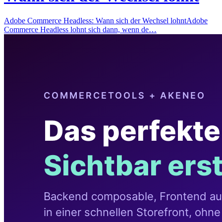
Adobe Commerce Headless: Wann sich der Wechsel lohntAdobe
Commerce Headless lohnt sich dann, wenn de…