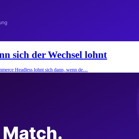
 sich der Wechsel lohnt
merce Headless lohnt sich dann, wenn de…