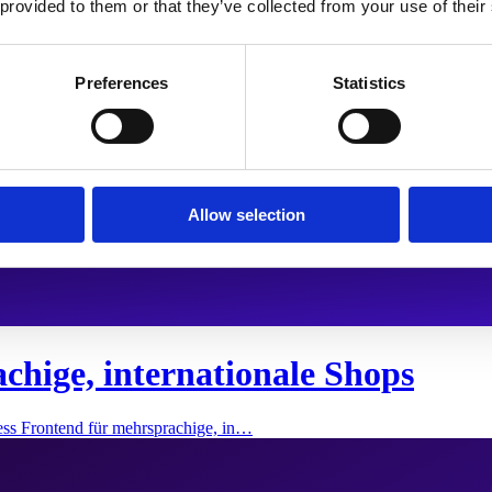
 provided to them or that they’ve collected from your use of their
Preferences
Statistics
Allow selection
chige, internationale Shops
ess Frontend für mehrsprachige, in…