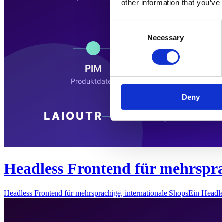
other information that you’ve
Consent
Necessary
Selection
Deny
Headless Frontend für mehrspra
Headless Frontend für mehrsprachige, internationale ShopsEin Headl