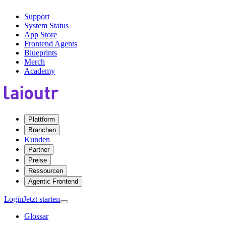
Support
System Status
App Store
Frontend Agents
Blueprints
Merch
Academy
Plattform
Branchen
Kunden
Partner
Preise
Ressourcen
Agentic Frontend
Login
Jetzt starten
Glossar