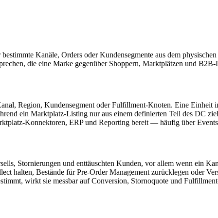
für bestimmte Kanäle, Orders oder Kundensegmente aus dem physischen 
sprechen, die eine Marke gegenüber Shoppern, Marktplätzen und B2B-P
nal, Region, Kundensegment oder Fulfillment-Knoten. Eine Einheit in ein
hrend ein Marktplatz-Listing nur aus einem definierten Teil des DC zie
 Marktplatz-Konnektoren, ERP und Reporting bereit — häufig über Event
ells, Stornierungen und enttäuschten Kunden, vor allem wenn ein Kanal 
 Collect halten, Bestände für Pre-Order Management zurücklegen oder 
timmt, wirkt sie messbar auf Conversion, Stornoquote und Fulfillment