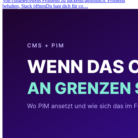
Von commercetools Frontend zu backend-agnostisch: Frontend
behalten, Stack öffnenDu hast dich für co…