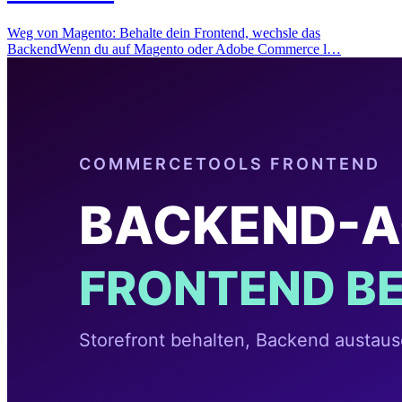
Weg von Magento: Behalte dein Frontend, wechsle das
BackendWenn du auf Magento oder Adobe Commerce l…