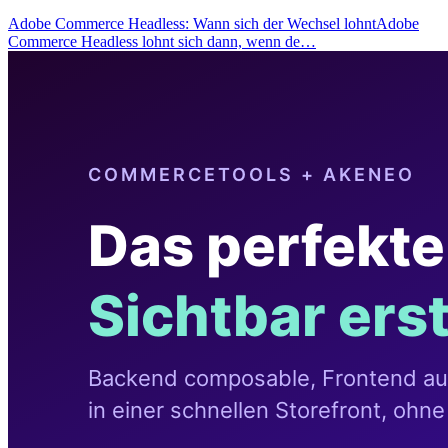
Adobe Commerce Headless: Wann sich der Wechsel lohntAdobe
Commerce Headless lohnt sich dann, wenn de…