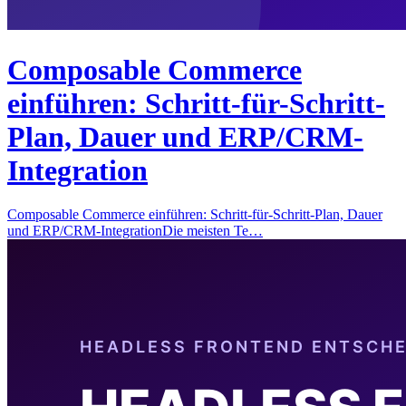
Composable Commerce
einführen: Schritt-für-Schritt-
Plan, Dauer und ERP/CRM-
Integration
Composable Commerce einführen: Schritt-für-Schritt-Plan, Dauer
und ERP/CRM-IntegrationDie meisten Te…