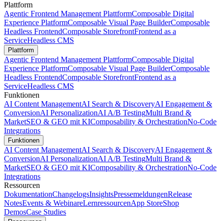
Plattform
Agentic Frontend Management Plattform
Composable Digital
Experience Platform
Composable Visual Page Builder
Composable
Headless Frontend
Composable Storefront
Frontend as a
Service
Headless CMS
Plattform
Agentic Frontend Management Plattform
Composable Digital
Experience Platform
Composable Visual Page Builder
Composable
Headless Frontend
Composable Storefront
Frontend as a
Service
Headless CMS
Funktionen
AI Content Management
AI Search & Discovery
AI Engagement &
Conversion
AI Personalization
AI A/B Testing
Multi Brand &
Market
SEO & GEO mit KI
Composability & Orchestration
No-Code
Integrations
Funktionen
AI Content Management
AI Search & Discovery
AI Engagement &
Conversion
AI Personalization
AI A/B Testing
Multi Brand &
Market
SEO & GEO mit KI
Composability & Orchestration
No-Code
Integrations
Ressourcen
Dokumentation
Changelogs
Insights
Pressemeldungen
Release
Notes
Events & Webinare
Lernressourcen
App Store
Shop
Demos
Case Studies