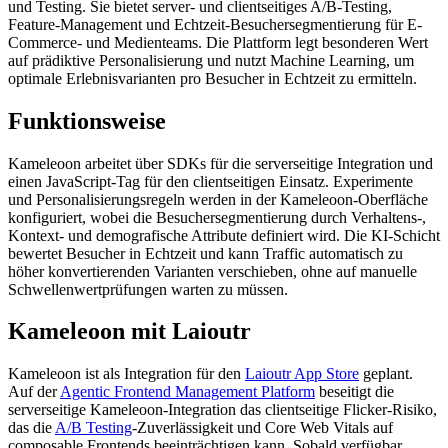
und Testing. Sie bietet server- und clientseitiges A/B-Testing,
Feature-Management und Echtzeit-Besuchersegmentierung für E-
Commerce- und Medienteams. Die Plattform legt besonderen Wert
auf prädiktive Personalisierung und nutzt Machine Learning, um
optimale Erlebnisvarianten pro Besucher in Echtzeit zu ermitteln.
Funktionsweise
Kameleoon arbeitet über SDKs für die serverseitige Integration und
einen JavaScript-Tag für den clientseitigen Einsatz. Experimente
und Personalisierungsregeln werden in der Kameleoon-Oberfläche
konfiguriert, wobei die Besuchersegmentierung durch Verhaltens-,
Kontext- und demografische Attribute definiert wird. Die KI-Schicht
bewertet Besucher in Echtzeit und kann Traffic automatisch zu
höher konvertierenden Varianten verschieben, ohne auf manuelle
Schwellenwertprüfungen warten zu müssen.
Kameleoon mit Laioutr
Kameleoon ist als Integration für den
Laioutr App Store
geplant.
Auf der
Agentic Frontend Management Platform
beseitigt die
serverseitige Kameleoon-Integration das clientseitige Flicker-Risiko,
das die
A/B Testing
-Zuverlässigkeit und Core Web Vitals auf
composable Frontends beeinträchtigen kann. Sobald verfügbar,