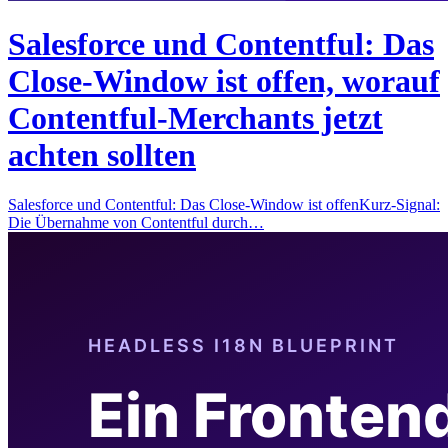
Salesforce und Contentful: Das
Close-Window ist offen, worauf
Contentful-Merchants jetzt
achten sollten
Salesforce und Contentful: Das Close-Window ist offenKurz-Signal:
Die Übernahme von Contentful durch…