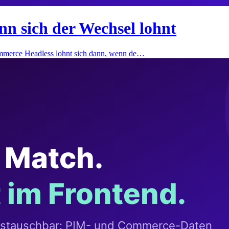
 sich der Wechsel lohnt
merce Headless lohnt sich dann, wenn de…