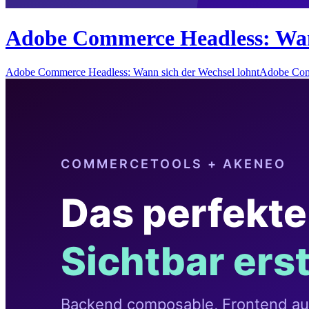
Adobe Commerce Headless: Wann
Adobe Commerce Headless: Wann sich der Wechsel lohntAdobe Com