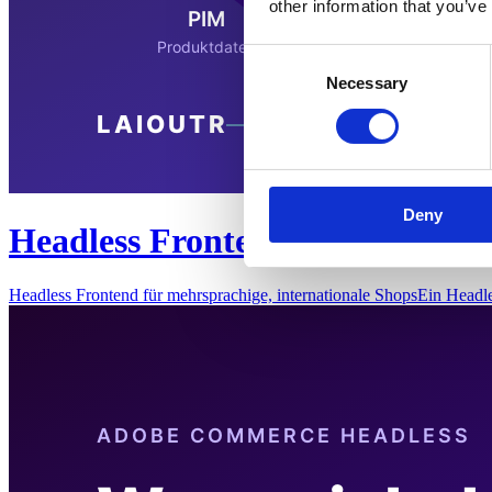
other information that you’ve
Consent
Necessary
Selection
Deny
Headless Frontend für mehrspra
Headless Frontend für mehrsprachige, internationale ShopsEin Headl