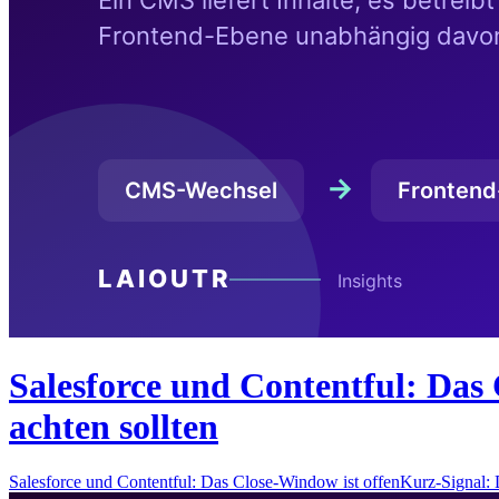
Salesforce und Contentful: Das 
achten sollten
Salesforce und Contentful: Das Close-Window ist offenKurz-Signal