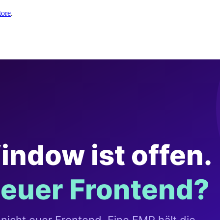
tore
.