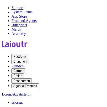
Support
System Status
App Store
Frontend Agents
Blueprints
Merch
Academy
Plattform
Branchen
Kunden
Partner
Preise
Ressourcen
Agentic Frontend
Login
Jetzt starten
Glossar