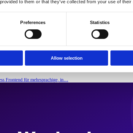
 provided to them or that they’ve collected from your use of their
Preferences
Statistics
Allow selection
chige, internationale Shops
ess Frontend für mehrsprachige, in…