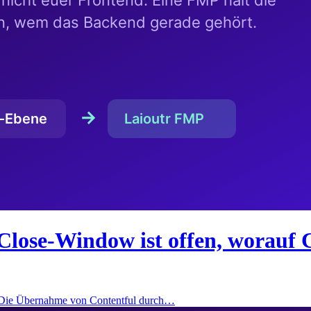
Close-Window ist offen, worauf 
: Die Übernahme von Contentful durch…