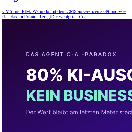
CMS und PIM: Wann du mit dem CMS an Grenzen stößt und wie
sich das im Frontend zeigtDie wenigsten Co…