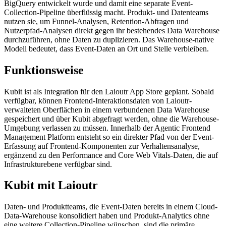
BigQuery entwickelt wurde und damit eine separate Event-
Collection-Pipeline überflüssig macht. Produkt- und Datenteams
nutzen sie, um Funnel-Analysen, Retention-Abfragen und
Nutzerpfad-Analysen direkt gegen ihr bestehendes Data Warehouse
durchzuführen, ohne Daten zu duplizieren. Das Warehouse-native
Modell bedeutet, dass Event-Daten an Ort und Stelle verbleiben.
Funktionsweise
Kubit ist als Integration für den Laioutr App Store geplant. Sobald
verfügbar, können Frontend-Interaktionsdaten von Laioutr-
verwalteten Oberflächen in einem verbundenen Data Warehouse
gespeichert und über Kubit abgefragt werden, ohne die Warehouse-
Umgebung verlassen zu müssen. Innerhalb der Agentic Frontend
Management Platform entsteht so ein direkter Pfad von der Event-
Erfassung auf Frontend-Komponenten zur Verhaltensanalyse,
ergänzend zu den Performance and Core Web Vitals-Daten, die auf
Infrastrukturebene verfügbar sind.
Kubit mit Laioutr
Daten- und Produktteams, die Event-Daten bereits in einem Cloud-
Data-Warehouse konsolidiert haben und Produkt-Analytics ohne
eine weitere Collection-Pipeline wünschen, sind die primäre