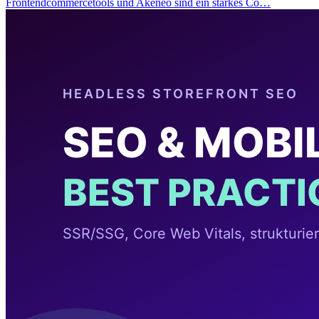
Frontendcommercetools und Akeneo sind ein starkes Co…