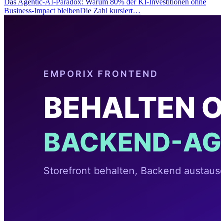
Das Agentic-AI-Paradox: Warum 80% der KI-Investitionen ohne
Business-Impact bleibenDie Zahl kursiert…