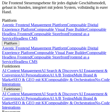
Die Frontend Steuerungsebene für jedes digitale Geschäftsmodell,
gebaut in Stunden, integriert mit jedem System, vollständig in eurer
Hand.
Plattform
Agentic Frontend Management Plattform
Composable Digital
Experience Platform
Composable Visual Page Builder
Composable
Headless Frontend
Composable Storefront
Frontend as a
Service
Headless CMS
Plattform
Agentic Frontend Management Plattform
Composable Digital
Experience Platform
Composable Visual Page Builder
Composable
Headless Frontend
Composable Storefront
Frontend as a
Service
Headless CMS
Funktionen
AI Content Management
AI Search & Discovery
AI Engagement &
Conversion
AI Personalization
AI A/B Testing
Multi Brand &
Market
SEO & GEO mit KI
Composability & Orchestration
No-Code
Integrations
Funktionen
AI Content Management
AI Search & Discovery
AI Engagement &
Conversion
AI Personalization
AI A/B Testing
Multi Brand &
Market
SEO & GEO mit KI
Composability & Orchestration
No-Code
Integrations
Ressourcen