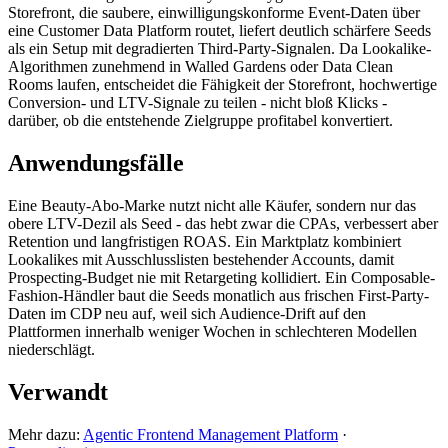
Storefront, die saubere, einwilligungskonforme Event-Daten über
eine Customer Data Platform routet, liefert deutlich schärfere Seeds
als ein Setup mit degradierten Third-Party-Signalen. Da Lookalike-
Algorithmen zunehmend in Walled Gardens oder Data Clean
Rooms laufen, entscheidet die Fähigkeit der Storefront, hochwertige
Conversion- und LTV-Signale zu teilen - nicht bloß Klicks -
darüber, ob die entstehende Zielgruppe profitabel konvertiert.
Anwendungsfälle
Eine Beauty-Abo-Marke nutzt nicht alle Käufer, sondern nur das
obere LTV-Dezil als Seed - das hebt zwar die CPAs, verbessert aber
Retention und langfristigen ROAS. Ein Marktplatz kombiniert
Lookalikes mit Ausschlusslisten bestehender Accounts, damit
Prospecting-Budget nie mit Retargeting kollidiert. Ein Composable-
Fashion-Händler baut die Seeds monatlich aus frischen First-Party-
Daten im CDP neu auf, weil sich Audience-Drift auf den
Plattformen innerhalb weniger Wochen in schlechteren Modellen
niederschlägt.
Verwandt
Mehr dazu:
Agentic Frontend Management Platform
·