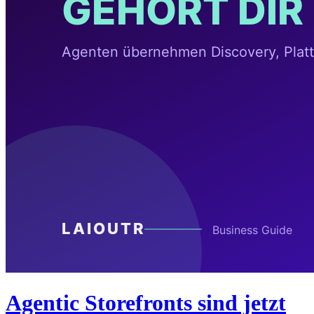
Agentic Storefronts sind jetzt