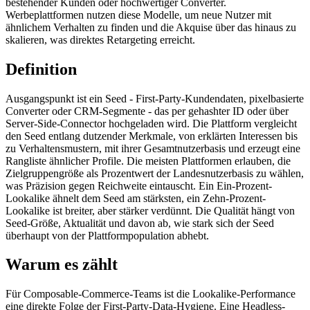
bestehender Kunden oder hochwertiger Converter.
Werbeplattformen nutzen diese Modelle, um neue Nutzer mit
ähnlichem Verhalten zu finden und die Akquise über das hinaus zu
skalieren, was direktes Retargeting erreicht.
Definition
Ausgangspunkt ist ein Seed - First-Party-Kundendaten, pixelbasierte
Converter oder CRM-Segmente - das per gehashter ID oder über
Server-Side-Connector hochgeladen wird. Die Plattform vergleicht
den Seed entlang dutzender Merkmale, von erklärten Interessen bis
zu Verhaltensmustern, mit ihrer Gesamtnutzerbasis und erzeugt eine
Rangliste ähnlicher Profile. Die meisten Plattformen erlauben, die
Zielgruppengröße als Prozentwert der Landesnutzerbasis zu wählen,
was Präzision gegen Reichweite eintauscht. Ein Ein-Prozent-
Lookalike ähnelt dem Seed am stärksten, ein Zehn-Prozent-
Lookalike ist breiter, aber stärker verdünnt. Die Qualität hängt von
Seed-Größe, Aktualität und davon ab, wie stark sich der Seed
überhaupt von der Plattformpopulation abhebt.
Warum es zählt
Für Composable-Commerce-Teams ist die Lookalike-Performance
eine direkte Folge der First-Party-Data-Hygiene. Eine Headless-