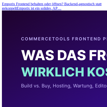
Emporix Frontend behalten oder öffnen? Backend-agnostisch statt
gekoppeltEmporix ist ein solides, AP…