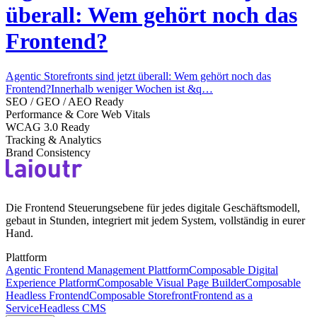
überall: Wem gehört noch das
Frontend?
Agentic Storefronts sind jetzt überall: Wem gehört noch das
Frontend?Innerhalb weniger Wochen ist &q…
SEO / GEO / AEO Ready
Performance & Core Web Vitals
WCAG 3.0 Ready
Tracking & Analytics
Brand Consistency
Die Frontend Steuerungsebene für jedes digitale Geschäftsmodell,
gebaut in Stunden, integriert mit jedem System, vollständig in eurer
Hand.
Plattform
Agentic Frontend Management Plattform
Composable Digital
Experience Platform
Composable Visual Page Builder
Composable
Headless Frontend
Composable Storefront
Frontend as a
Service
Headless CMS