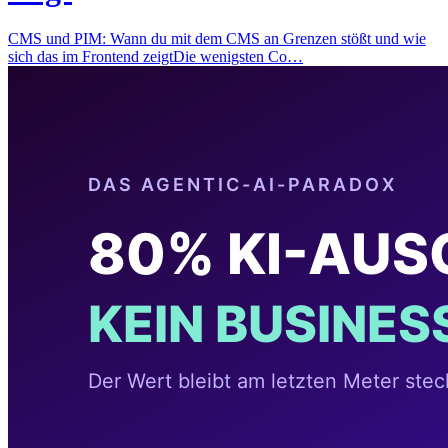
CMS und PIM: Wann du mit dem CMS an Grenzen stößt und wie
sich das im Frontend zeigtDie wenigsten Co…