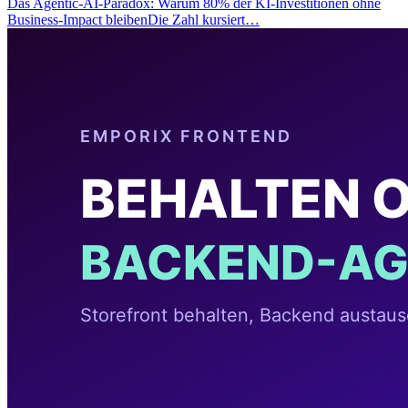
Das Agentic-AI-Paradox: Warum 80% der KI-Investitionen ohne
Business-Impact bleibenDie Zahl kursiert…