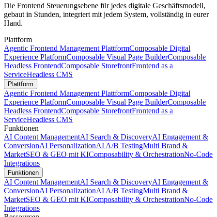
Die Frontend Steuerungsebene für jedes digitale Geschäftsmodell,
gebaut in Stunden, integriert mit jedem System, vollständig in eurer
Hand.
Plattform
Agentic Frontend Management Plattform
Composable Digital
Experience Platform
Composable Visual Page Builder
Composable
Headless Frontend
Composable Storefront
Frontend as a
Service
Headless CMS
Plattform
Agentic Frontend Management Plattform
Composable Digital
Experience Platform
Composable Visual Page Builder
Composable
Headless Frontend
Composable Storefront
Frontend as a
Service
Headless CMS
Funktionen
AI Content Management
AI Search & Discovery
AI Engagement &
Conversion
AI Personalization
AI A/B Testing
Multi Brand &
Market
SEO & GEO mit KI
Composability & Orchestration
No-Code
Integrations
Funktionen
AI Content Management
AI Search & Discovery
AI Engagement &
Conversion
AI Personalization
AI A/B Testing
Multi Brand &
Market
SEO & GEO mit KI
Composability & Orchestration
No-Code
Integrations
Ressourcen