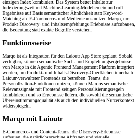
einzigen Index kombiniert. Das System bettet Inhalte zur
Indexierungszeit mit Machine-Learning-Modellen ein und ruft
Ergebnisse auf Basis semantischer Ähnlichkeit statt Keyword-
Matching ab. E-Commerce- und Medienteams nutzen Marqo, um
Produkt-Discovery- und Inhaltsempfehlungs-Erlebnisse aufzubauen,
die Bedeutung statt exakte Begriffe verstehen.
Funktionsweise
Marqo ist als Integration für den Laioutr App Store geplant. Sobald
verfügbar, können semantische Such- und Empfehlungsergebnisse
von Marqo in die Agentic Frontend Management Platform integriert
werden, um Produkt- und Inhalts-Discovery-Oberflächen innerhalb
Laioutr-verwalteter Frontends zu betreiben. Teams, die
Personalization-Funktionen nutzen, können Marqos semantische
Relevanzsignale mit Frontend-seitigen Personalisierungsregeln
kombinieren und so Ergebnisse liefern, die sowohl die semantische
Übereinstimmungsqualität als auch den individuellen Nutzerkontext
widerspiegeln.
Marqo mit Laioutr
E-Commerce- und Content-Teams, die Discovery-Erlebnisse
aufbauen, die natürlichsprachige Abfragen und visuelle