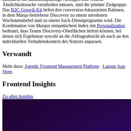
Ähnlichkeitssuche verarbeiten müssen, sind die primäre Zielgruppe.
Das
B2C Growth Kit
liefert den conversion-fokussierten Rahmen,
in dem Marqo-betriebene Discovery zu einem messbaren
Wachstumshebel statt zu einem Such-Dienstprogramm wird. Die
Kombination von Marqos semantischem Index mit
Personalization
bedeutet, dass Teams Discovery-Oberflächen liefern können, bei
denen sich Ergebnisse sowohl an die Abfrageabsicht als auch an den
individuellen Verhaltenskontext des Nutzers anpassen.
Verwandt
Mehr dazu:
Agentic Frontend Management Platform
·
Laioutr App
Store
.
Frontend Insights
Zu allen Insights