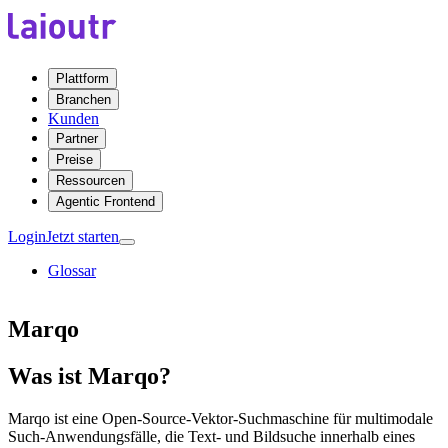
Plattform
Branchen
Kunden
Partner
Preise
Ressourcen
Agentic Frontend
Login
Jetzt starten
Glossar
Marqo
Was ist Marqo?
Marqo ist eine Open-Source-Vektor-Suchmaschine für multimodale
Such-Anwendungsfälle, die Text- und Bildsuche innerhalb eines