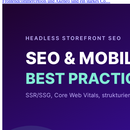
Frontendcommercetools und Akeneo sind ein starkes Co…