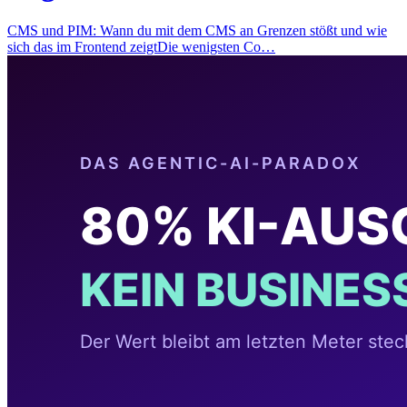
CMS und PIM: Wann du mit dem CMS an Grenzen stößt und wie
sich das im Frontend zeigtDie wenigsten Co…