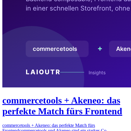
commercetools + Akeneo: das
perfekte Match fürs Frontend
commercetools + Akeneo: das perfekte Match fürs
Frontendcommercetools und Akeneo sind ein starkes Co…