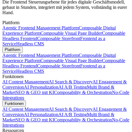
Die Frontend Steuerungsebene für jedes digitale Geschäftsmodell,
gebaut in Stunden, integriert mit jedem System, vollständig in eurer
Hand.
Plattform
Agentic Frontend Management Plattform
Composable Digital
Experience Platform
Composable Visual Page Builder
Composable
Headless Frontend
Composable Storefront
Frontend as a
Service
Headless CMS
Plattform
Agentic Frontend Management Plattform
Composable Digital
Experience Platform
Composable Visual Page Builder
Composable
Headless Frontend
Composable Storefront
Frontend as a
Service
Headless CMS
Funktionen
AI Content Management
AI Search & Discovery
AI Engagement &
Conversion
AI Personalization
AI A/B Testing
Multi Brand &
Market
SEO & GEO mit KI
Composability & Orchestration
No-Code
Integrations
Funktionen
AI Content Management
AI Search & Discovery
AI Engagement &
Conversion
AI Personalization
AI A/B Testing
Multi Brand &
Market
SEO & GEO mit KI
Composability & Orchestration
No-Code
Integrations
Ressourcen