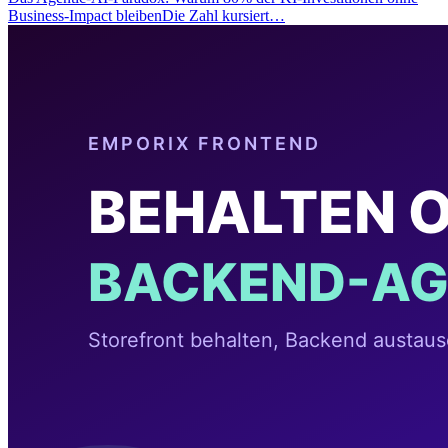
Business-Impact bleibenDie Zahl kursiert…