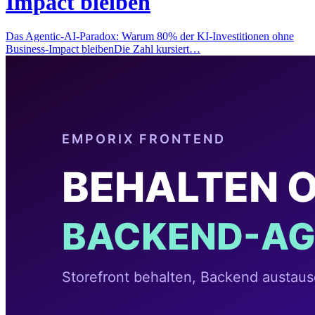
Impact bleiben
Das Agentic-AI-Paradox: Warum 80% der KI-Investitionen ohne
Business-Impact bleibenDie Zahl kursiert…