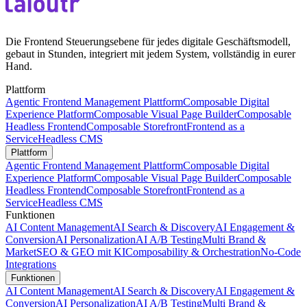
Die Frontend Steuerungsebene für jedes digitale Geschäftsmodell,
gebaut in Stunden, integriert mit jedem System, vollständig in eurer
Hand.
Plattform
Agentic Frontend Management Plattform
Composable Digital
Experience Platform
Composable Visual Page Builder
Composable
Headless Frontend
Composable Storefront
Frontend as a
Service
Headless CMS
Plattform
Agentic Frontend Management Plattform
Composable Digital
Experience Platform
Composable Visual Page Builder
Composable
Headless Frontend
Composable Storefront
Frontend as a
Service
Headless CMS
Funktionen
AI Content Management
AI Search & Discovery
AI Engagement &
Conversion
AI Personalization
AI A/B Testing
Multi Brand &
Market
SEO & GEO mit KI
Composability & Orchestration
No-Code
Integrations
Funktionen
AI Content Management
AI Search & Discovery
AI Engagement &
Conversion
AI Personalization
AI A/B Testing
Multi Brand &