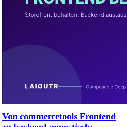
Von commercetools Frontend
zu backend-agnostisch: