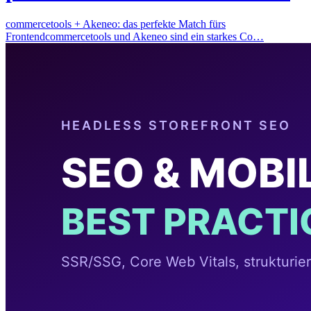
commercetools + Akeneo: das perfekte Match fürs
Frontendcommercetools und Akeneo sind ein starkes Co…