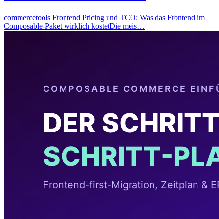
commercetools Frontend Pricing und TCO: Was das Frontend im
Composable-Paket wirklich kostetDie meis…