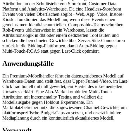
Attribution an der Schnittstelle von Storefront, Customer Data
Platform und Analytics-Warehouse. Da eine Headless-Storefront
Events von vielen Oberflächen abgibt - Web, App, Voice, Instore-
Kiosk - funktioniert das Modell nur, wenn diese Events einen
gemeinsamen Identitätsraum teilen. Composable-Teams schreiben
Roh-Events üblicherweise in ein Warehouse, lassen die
Attributionslogik in dbt oder einem dedizierten Tool laufen und
schicken die berechneten Gewichte über Server-Side-Connectoren
zurück in die Bidding-Plattformen, damit Auto-Bidding gegen
Multi-Touch-ROAS statt gegen Last-Click optimiert.
Anwendungsfälle
Ein Premium-Möbelhändler fährt ein datengetriebenes Modell auf
Warehouse-Daten und stellt fest, dass Upper-Funnel-Video, im Last-
Click traditionell mit null gewertet, ein Viertel des inkrementellen
Umsatzes erklärt. Eine Abo-Marke kombiniert Multi-Touch
Attribution mit Incrementality Testing und validiert die
Modellausgabe gegen Holdout-Experimente. Ein
Marktplatzbetreiber nutzt die zugewiesenen Channel-Gewichte, um
plattformspezifische Budget-Caps zu setzen, und ersetzt intuitive
Mediaplanung durch ein kontinuierlich aktualisiertes Modell.
Verwandt