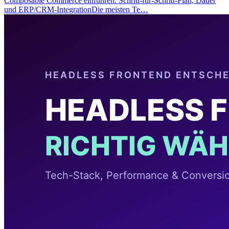
Composable Commerce einführen: Schritt-für-Schritt-Plan, Dauer
und ERP/CRM-IntegrationDie meisten Te…