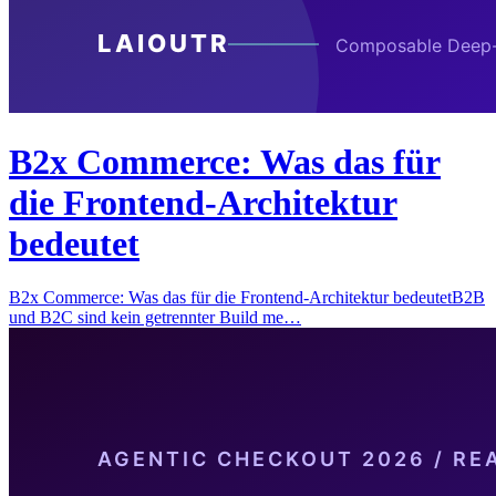
B2x Commerce: Was das für
die Frontend-Architektur
bedeutet
B2x Commerce: Was das für die Frontend-Architektur bedeutetB2B
und B2C sind kein getrennter Build me…