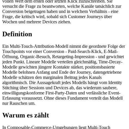
vollen Wert dem ersten oder letzten Klick zuzuschreiben. Sie
versucht die Frage zu beantworten, welche Kanäle tatsächlich zur
Conversion beigetragen haben und in welchem Verhältnis - eine
Frage, die kritisch wird, sobald sich Customer Journeys über
Wochen und mehrere Devices ziehen.
Definition
Ein Multi-Touch-Attribution-Modell nimmt die geordnete Folge der
Touchpoints vor einer Conversion - Paid-Search-Klick, E-Mail-
Öffnung, Organic-Besuch, Retargeting-Impression - und gewichtet
jeden Punkt. Lineare Modelle verteilen gleichmäßig, Time-Decay-
Modelle gewichten jüngere Kontakte stärker, positionsbasierte
Modelle belohnen Anfang und Ende der Journey, datengetriebene
Modelle schätzen den marginalen Beitrag jedes Kanals
algorithmisch. Die Aussagekraft jedes Modells hängt vom Identity
Stitching über Sessions und Devices ab, das wiederum saubere,
einwilligungskonforme First-Party-Daten und verlässliche Event-
Erfassung voraussetzt. Ohne dieses Fundament verteilt das Modell
nur Rauschen um.
Warum es zählt
In Composable-Commerce-Umgebungen liegt Multi-Touch