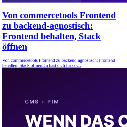
Von commercetools Frontend
zu backend-agnostisch:
Frontend behalten, Stack
öffnen
Von commercetools Frontend zu backend-agnostisch: Frontend
behalten, Stack öffnenDu hast dich für co…