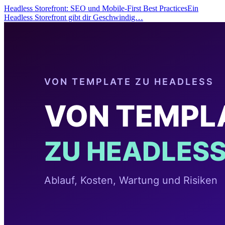
Headless Storefront: SEO und Mobile-First Best PracticesEin
Headless Storefront gibt dir Geschwindig…