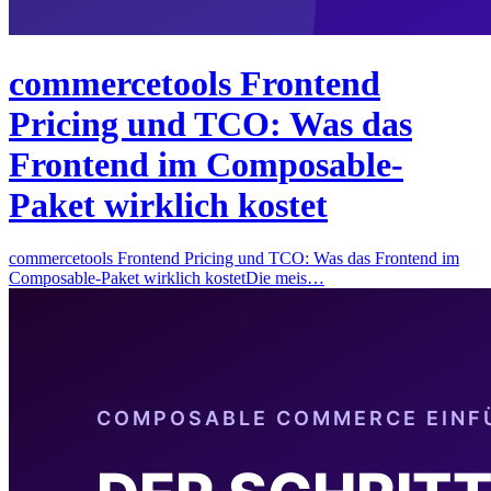
commercetools Frontend
Pricing und TCO: Was das
Frontend im Composable-
Paket wirklich kostet
commercetools Frontend Pricing und TCO: Was das Frontend im
Composable-Paket wirklich kostetDie meis…