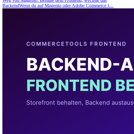
Weg von Magento: Behalte dein Frontend, wechsle das
BackendWenn du auf Magento oder Adobe Commerce l…