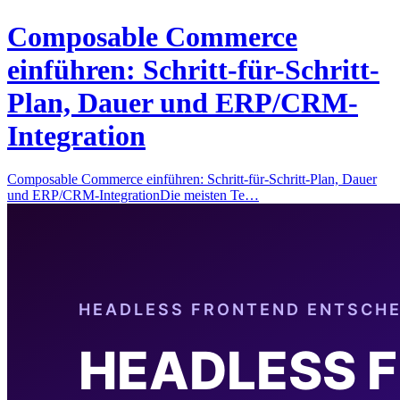
Composable Commerce
einführen: Schritt-für-Schritt-
Plan, Dauer und ERP/CRM-
Integration
Composable Commerce einführen: Schritt-für-Schritt-Plan, Dauer
und ERP/CRM-IntegrationDie meisten Te…