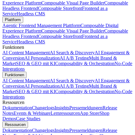
Experience Platform
Composable Visual Page Builder
Composable
Headless Frontend
Composable Storefront
Frontend as a
Service
Headless CMS
Plattform
Agentic Frontend Management Plattform
Composable Digital
Experience Platform
Composable Visual Page Builder
Composable
Headless Frontend
Composable Storefront
Frontend as a
Service
Headless CMS
Funktionen
AI Content Management
AI Search & Discovery
AI Engagement &
Conversion
AI Personalization
AI A/B Testing
Multi Brand &
Market
SEO & GEO mit KI
Composability & Orchestration
No-Code
Integrations
Funktionen
AI Content Management
AI Search & Discovery
AI Engagement &
Conversion
AI Personalization
AI A/B Testing
Multi Brand &
Market
SEO & GEO mit KI
Composability & Orchestration
No-Code
Integrations
Ressourcen
Dokumentation
Changelogs
Insights
Pressemeldungen
Release
Notes
Events & Webinare
Lernressourcen
App Store
Shop
Demos
Case Studies
Ressourcen
Dokumentation
Changelogs
Insights
Pressemeldungen
Release