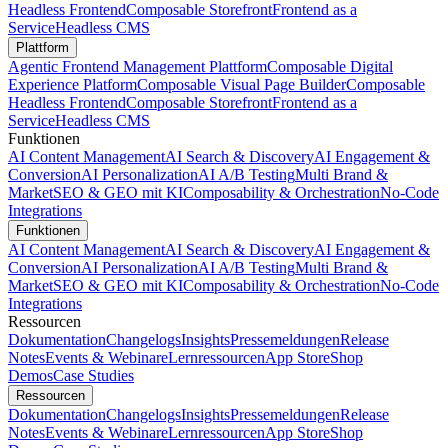
Headless Frontend
Composable Storefront
Frontend as a
Service
Headless CMS
Plattform
Agentic Frontend Management Plattform
Composable Digital
Experience Platform
Composable Visual Page Builder
Composable
Headless Frontend
Composable Storefront
Frontend as a
Service
Headless CMS
Funktionen
AI Content Management
AI Search & Discovery
AI Engagement &
Conversion
AI Personalization
AI A/B Testing
Multi Brand &
Market
SEO & GEO mit KI
Composability & Orchestration
No-Code
Integrations
Funktionen
AI Content Management
AI Search & Discovery
AI Engagement &
Conversion
AI Personalization
AI A/B Testing
Multi Brand &
Market
SEO & GEO mit KI
Composability & Orchestration
No-Code
Integrations
Ressourcen
Dokumentation
Changelogs
Insights
Pressemeldungen
Release
Notes
Events & Webinare
Lernressourcen
App Store
Shop
Demos
Case Studies
Ressourcen
Dokumentation
Changelogs
Insights
Pressemeldungen
Release
Notes
Events & Webinare
Lernressourcen
App Store
Shop