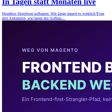
In Tagen statt Monaten live
Headless Storefront aufbauen: Wie lange dauert es wirklich?Frag
drei Agenturen, wie lange der Aufbau…