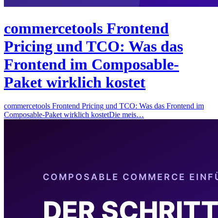
commercetools Frontend
Pricing und TCO: Was das
Frontend im Composable-
Paket wirklich kostet
commercetools Frontend Pricing und TCO: Was das Frontend im
Composable-Paket wirklich kostetDie meis…