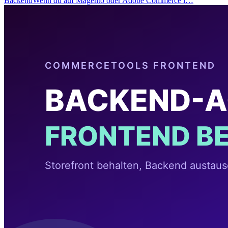
BackendWenn du auf Magento oder Adobe Commerce l…