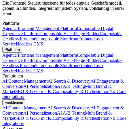
Die Frontend Steuerungsebene für jedes digitale Geschäftsmodell,
gebaut in Stunden, integriert mit jedem System, vollständig in eurer
Hand.
Plattform
Agentic Frontend Management Plattform
Composable Digital
Experience Platform
Composable Visual Page Builder
Composable
Headless Frontend
Composable Storefront
Frontend as a
Service
Headless CMS
Plattform
Agentic Frontend Management Plattform
Composable Digital
Experience Platform
Composable Visual Page Builder
Composable
Headless Frontend
Composable Storefront
Frontend as a
Service
Headless CMS
Funktionen
AI Content Management
AI Search & Discovery
AI Engagement &
Conversion
AI Personalization
AI A/B Testing
Multi Brand &
Market
SEO & GEO mit KI
Composability & Orchestration
No-Code
Integrations
Funktionen
AI Content Management
AI Search & Discovery
AI Engagement &
Conversion
AI Personalization
AI A/B Testing
Multi Brand &
Market
SEO & GEO mit KI
Composability & Orchestration
No-Code
Integrations
Ressourcen