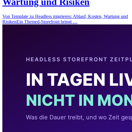
Wartung und Risiken
Von Template zu Headless migrieren: Ablauf, Kosten, Wartung und
RisikenEin Themed-Storefront bringt …