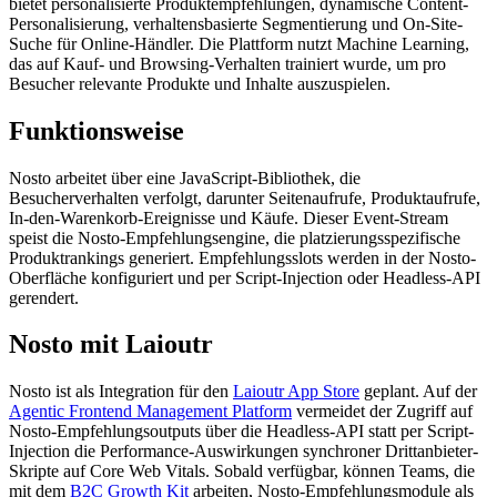
bietet personalisierte Produktempfehlungen, dynamische Content-
Personalisierung, verhaltensbasierte Segmentierung und On-Site-
Suche für Online-Händler. Die Plattform nutzt Machine Learning,
das auf Kauf- und Browsing-Verhalten trainiert wurde, um pro
Besucher relevante Produkte und Inhalte auszuspielen.
Funktionsweise
Nosto arbeitet über eine JavaScript-Bibliothek, die
Besucherverhalten verfolgt, darunter Seitenaufrufe, Produktaufrufe,
In-den-Warenkorb-Ereignisse und Käufe. Dieser Event-Stream
speist die Nosto-Empfehlungsengine, die platzierungsspezifische
Produktrankings generiert. Empfehlungsslots werden in der Nosto-
Oberfläche konfiguriert und per Script-Injection oder Headless-API
gerendert.
Nosto mit Laioutr
Nosto ist als Integration für den
Laioutr App Store
geplant. Auf der
Agentic Frontend Management Platform
vermeidet der Zugriff auf
Nosto-Empfehlungsoutputs über die Headless-API statt per Script-
Injection die Performance-Auswirkungen synchroner Drittanbieter-
Skripte auf Core Web Vitals. Sobald verfügbar, können Teams, die
mit dem
B2C Growth Kit
arbeiten, Nosto-Empfehlungsmodule als