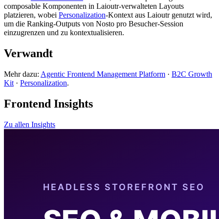
composable Komponenten in Laioutr-verwalteten Layouts
platzieren, wobei
Personalization
-Kontext aus Laioutr genutzt wird,
um die Ranking-Outputs von Nosto pro Besucher-Session
einzugrenzen und zu kontextualisieren.
Verwandt
Mehr dazu:
Agentic Frontend Management Platform
·
B2C Growth
Kit
·
Personalization
.
Frontend Insights
Zu allen Insights