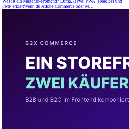
Was ist ein Magento-Frontend? Luma, Hyvä, PWA, Headless und
FMP erklärtWenn du Adobe Commerce oder M…