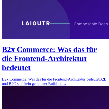
B2x Commerce: Was das für
die Frontend-Architektur
bedeutet
B2x Commerce: Was das für die Frontend-Architektur bedeutetB2B
und B2C sind kein getrennter Build me…