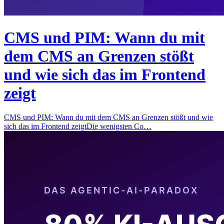
CMS und PIM: Wann du mit
dem CMS an Grenzen stößt
und wie sich das im Frontend
zeigt
CMS und PIM: Wann du mit dem CMS an Grenzen stößt und wie
sich das im Frontend zeigtDie wenigsten Co…