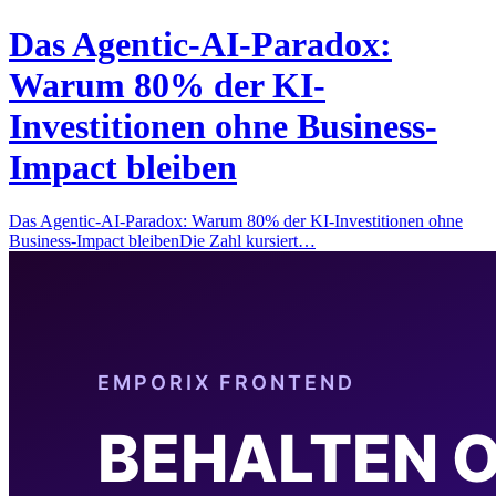
Das Agentic-AI-Paradox:
Warum 80% der KI-
Investitionen ohne Business-
Impact bleiben
Das Agentic-AI-Paradox: Warum 80% der KI-Investitionen ohne
Business-Impact bleibenDie Zahl kursiert…