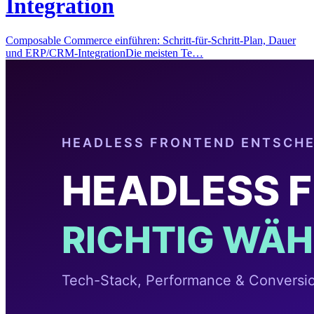
Integration
Composable Commerce einführen: Schritt-für-Schritt-Plan, Dauer
und ERP/CRM-IntegrationDie meisten Te…