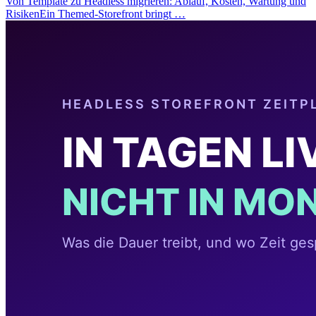
Von Template zu Headless migrieren: Ablauf, Kosten, Wartung und
RisikenEin Themed-Storefront bringt …