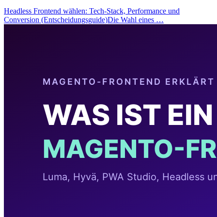
Headless Frontend wählen: Tech-Stack, Performance und
Conversion (Entscheidungsguide)Die Wahl eines …