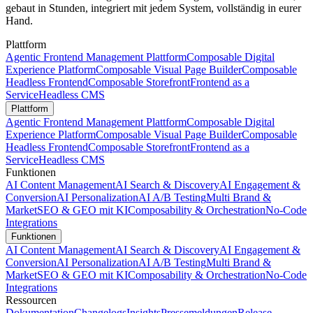
gebaut in Stunden, integriert mit jedem System, vollständig in eurer
Hand.
Plattform
Agentic Frontend Management Plattform
Composable Digital
Experience Platform
Composable Visual Page Builder
Composable
Headless Frontend
Composable Storefront
Frontend as a
Service
Headless CMS
Plattform
Agentic Frontend Management Plattform
Composable Digital
Experience Platform
Composable Visual Page Builder
Composable
Headless Frontend
Composable Storefront
Frontend as a
Service
Headless CMS
Funktionen
AI Content Management
AI Search & Discovery
AI Engagement &
Conversion
AI Personalization
AI A/B Testing
Multi Brand &
Market
SEO & GEO mit KI
Composability & Orchestration
No-Code
Integrations
Funktionen
AI Content Management
AI Search & Discovery
AI Engagement &
Conversion
AI Personalization
AI A/B Testing
Multi Brand &
Market
SEO & GEO mit KI
Composability & Orchestration
No-Code
Integrations
Ressourcen
Dokumentation
Changelogs
Insights
Pressemeldungen
Release