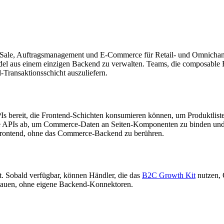
-Sale, Auftragsmanagement und E-Commerce für Retail- und Omnichann
ndel aus einem einzigen Backend zu verwalten. Teams, die composable
ransaktionsschicht auszuliefern.
PIs bereit, die Frontend-Schichten konsumieren können, um Produktli
se APIs ab, um Commerce-Daten an Seiten-Komponenten zu binden und d
 Frontend, ohne das Commerce-Backend zu berühren.
. Sobald verfügbar, können Händler, die das
B2C Growth Kit
nutzen, 
bauen, ohne eigene Backend-Konnektoren.