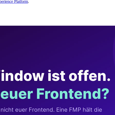
erience Platform
.