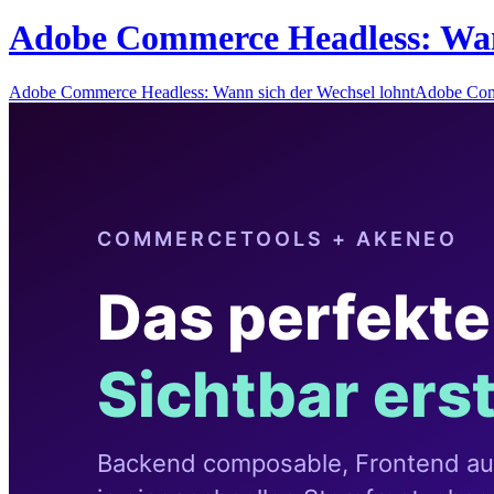
Adobe Commerce Headless: Wann
Adobe Commerce Headless: Wann sich der Wechsel lohntAdobe Com