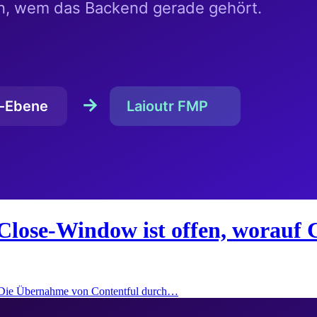
Close-Window ist offen, worauf 
: Die Übernahme von Contentful durch…