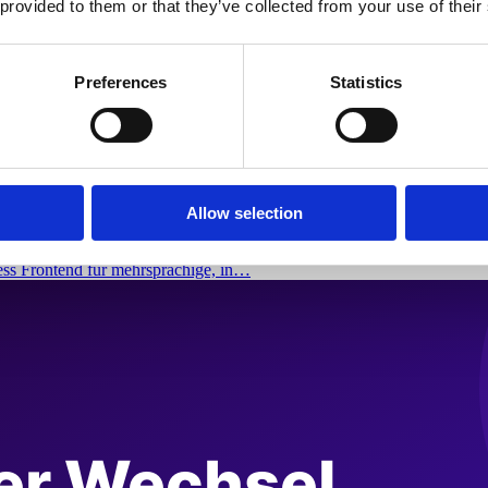
 provided to them or that they’ve collected from your use of their
Preferences
Statistics
chige, internationale Shops
Allow selection
ess Frontend für mehrsprachige, in…