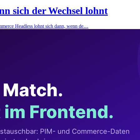
 sich der Wechsel lohnt
merce Headless lohnt sich dann, wenn de…