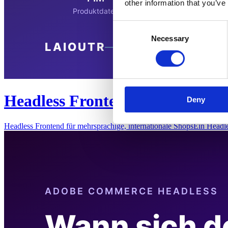
other information that you’ve
Consent
Necessary
Selection
Headless Frontend für mehrspra
Deny
Headless Frontend für mehrsprachige, internationale ShopsEin Headl