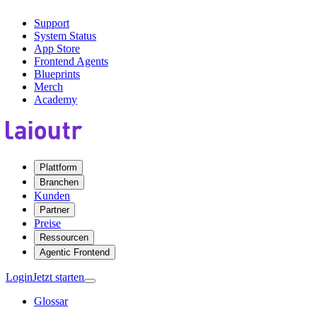
Support
System Status
App Store
Frontend Agents
Blueprints
Merch
Academy
Plattform
Branchen
Kunden
Partner
Preise
Ressourcen
Agentic Frontend
Login
Jetzt starten
Glossar