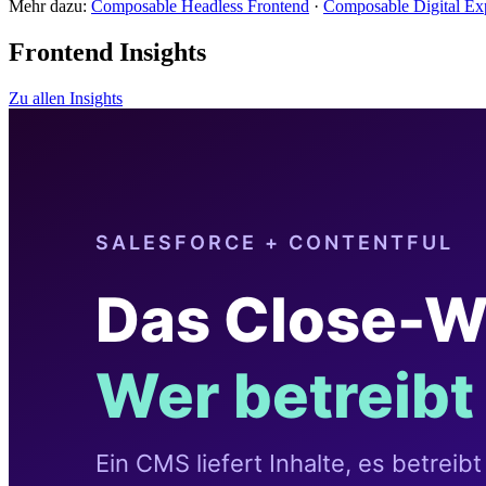
Mehr dazu:
Composable Headless Frontend
·
Composable Digital Exp
Frontend Insights
Zu allen Insights