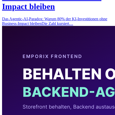
Impact bleiben
Das Agentic-AI-Paradox: Warum 80% der KI-Investitionen ohne
Business-Impact bleibenDie Zahl kursiert…