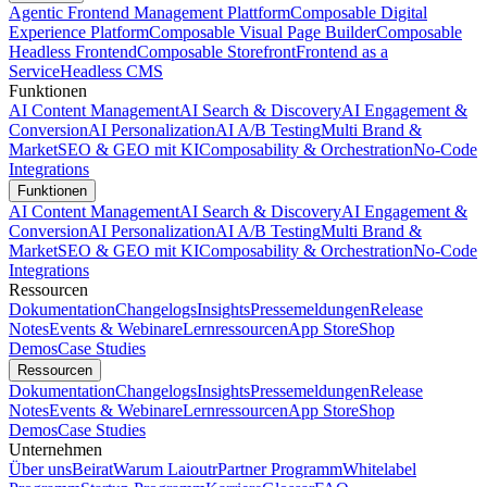
Agentic Frontend Management Plattform
Composable Digital
Experience Platform
Composable Visual Page Builder
Composable
Headless Frontend
Composable Storefront
Frontend as a
Service
Headless CMS
Funktionen
AI Content Management
AI Search & Discovery
AI Engagement &
Conversion
AI Personalization
AI A/B Testing
Multi Brand &
Market
SEO & GEO mit KI
Composability & Orchestration
No-Code
Integrations
Funktionen
AI Content Management
AI Search & Discovery
AI Engagement &
Conversion
AI Personalization
AI A/B Testing
Multi Brand &
Market
SEO & GEO mit KI
Composability & Orchestration
No-Code
Integrations
Ressourcen
Dokumentation
Changelogs
Insights
Pressemeldungen
Release
Notes
Events & Webinare
Lernressourcen
App Store
Shop
Demos
Case Studies
Ressourcen
Dokumentation
Changelogs
Insights
Pressemeldungen
Release
Notes
Events & Webinare
Lernressourcen
App Store
Shop
Demos
Case Studies
Unternehmen
Über uns
Beirat
Warum Laioutr
Partner Programm
Whitelabel