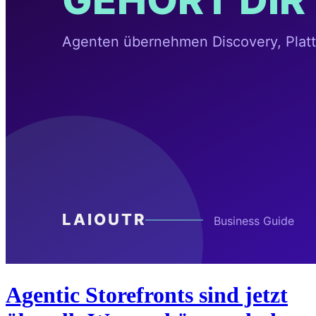
Agentic Storefronts sind jetzt