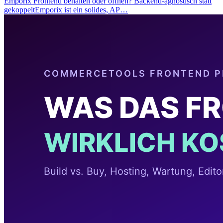
Emporix Frontend behalten oder öffnen? Backend-agnostisch statt
gekoppeltEmporix ist ein solides, AP…