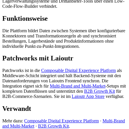
Lagerverwaltungssysteme und Drittanbieter-Tools über einen Low-
Code-Flow-Builder verbindet.
Funktionsweise
Die Plattform bildet Daten zwischen Systemen über konfigurierbare
Konnektoren und Transformationsregeln ab und synchronisiert
Bestellungen, Lagerbestände und Produktinformationen ohne
individuelle Punkt-zu-Punkt-Integrationen.
Patchworks mit Laioutr
Patchworks ist in die
Composable Digital Experience Platform
als
Middleware-Schicht integriert und hält Backend-Systeme mit den
Datenanforderungen von Laioutrs Frontend synchron. Die
Integration eignet sich für
Multi-Brand and Multi-Market
-Setups mit
komplexen Datenflüssen und unterstützt den
B2B Growth Kit
für
B2B-Commerce-Szenarien. Sie ist im
Laioutr App Store
verfügbar.
Verwandt
Mehr dazu:
Composable Digital Experience Platform
·
Multi-Brand
and Multi-Market
·
B2B Growth Kit
.