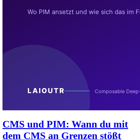
CMS und PIM: Wann du mit
dem CMS an Grenzen stößt