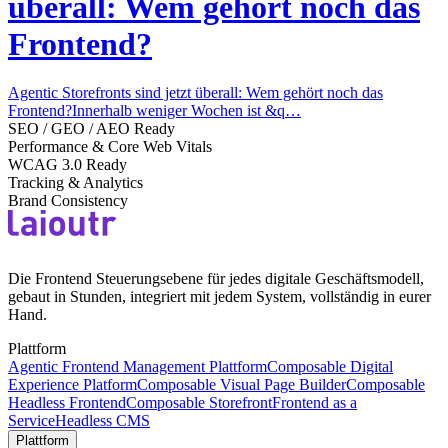
überall: Wem gehört noch das
Frontend?
Agentic Storefronts sind jetzt überall: Wem gehört noch das
Frontend?Innerhalb weniger Wochen ist &q…
SEO / GEO / AEO Ready
Performance & Core Web Vitals
WCAG 3.0 Ready
Tracking & Analytics
Brand Consistency
Die Frontend Steuerungsebene für jedes digitale Geschäftsmodell,
gebaut in Stunden, integriert mit jedem System, vollständig in eurer
Hand.
Plattform
Agentic Frontend Management Plattform
Composable Digital
Experience Platform
Composable Visual Page Builder
Composable
Headless Frontend
Composable Storefront
Frontend as a
Service
Headless CMS
Plattform